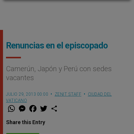
Renuncias en el episcopado
Camerún, Japón y Perú con sedes
vacantes
JULIO 29, 2013 00:00
ZENIT STAFF
CIUDAD DEL
VATICANO
W
M
F
T
S
h
e
a
w
h
a
s
c
i
a
t
s
e
t
r
Share this Entry
s
e
b
t
e
A
n
o
e