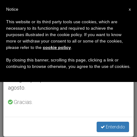
ES
Notice
×
x
Aviso importante
This website or its third party tools use cookies, which are
necessary to its functioning and required to achieve the
Del 27 de julio al 7 de agosto haremos la pausa
purposes illustrated in the cookie policy. If you want to know
anual, aprovechando que en el periodo de verano
more or withdraw your consent to all or some of the cookies,
please refer to the
cookie policy
.
se generan menos informaciones y también el
consumo de las mismas disminuye.
By closing this banner, scrolling this page, clicking a link or
continuing to browse otherwise, you agree to the use of cookies.
Retomamos el trabajo ordinario de las ediciones
en inglés y español de ZENIT el lunes 10 de
agosto.
Gracias.
Entendido