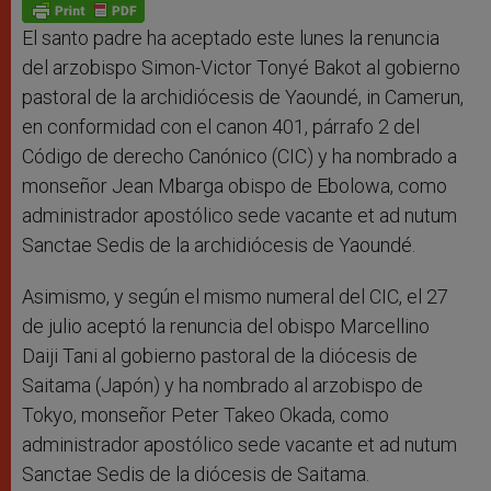
p
g
o
r
p
e
k
r
El santo padre ha aceptado este lunes la renuncia
del arzobispo Simon-Victor Tonyé Bakot al gobierno
pastoral de la archidiócesis de Yaoundé, in Camerun,
en conformidad con el canon 401, párrafo 2 del
Código de derecho Canónico (CIC) y ha nombrado a
monseñor Jean Mbarga obispo de Ebolowa, como
administrador apostólico sede vacante et ad nutum
Sanctae Sedis de la archidiócesis de Yaoundé.
Asimismo, y según el mismo numeral del CIC, el 27
de julio aceptó la renuncia del obispo Marcellino
Daiji Tani al gobierno pastoral de la diócesis de
Saitama (Japón) y ha nombrado al arzobispo de
Tokyo, monseñor Peter Takeo Okada, como
administrador apostólico sede vacante et ad nutum
Sanctae Sedis de la diócesis de Saitama.