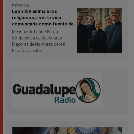
minorías.
León XIV anima a los
religiosos a ver la vida
comunitaria como fuente de
inspiración y santificación
Mensaje de León XIV a la
Conferencia de Superiores
Mayores de Hombres de los
Estados Unidos