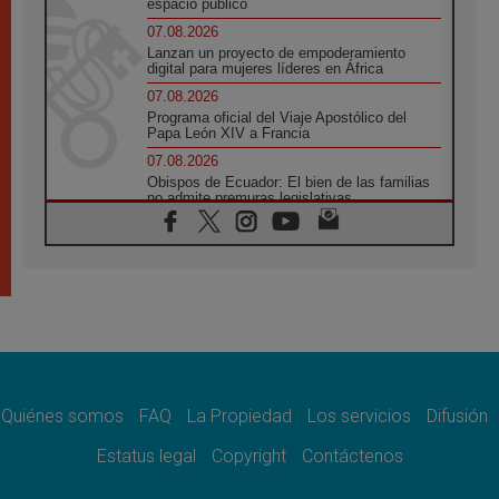
espacio público
07.08.2026
Lanzan un proyecto de empoderamiento
digital para mujeres líderes en África
07.08.2026
Programa oficial del Viaje Apostólico del
Papa León XIV a Francia
07.08.2026
Obispos de Ecuador: El bien de las familias
no admite premuras legislativas
06.08.2026
Cardenal Parolin: La paz comienza con la
empatía al dolor del otro
06.08.2026
Fray Marco Vianelli: Aprender el Evangelio
de la Paz en la Escuela de San Francisco
06.08.2026
La visita del Papa León XIV a Asís en un
minuto
Quiénes somos
FAQ
La Propiedad
Los servicios
Difusión
06.08.2026
El agradecimiento de los jóvenes al Papa:
Estatus legal
Copyright
Contáctenos
«Hoy nos sentimos Iglesia»
06.08.2026