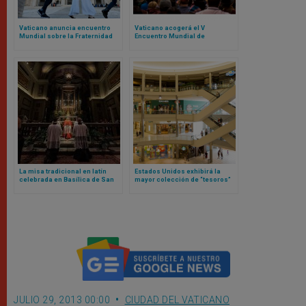
Vaticano anuncia encuentro
Vaticano acogerá el V
Mundial sobre la Fraternidad
Encuentro Mundial de
Humana 2025: el evento fue un
Movimientos Populares:
fracaso en 2024
contamos de qué se trata
La misa tradicional en latín
Estados Unidos exhibirá la
celebrada en Basílica de San
mayor colección de “tesoros”
Pedro marca un nuevo capítulo
del Vaticano fuera de Europa
bajo el pontificado de Papa
León XIV
JULIO 29, 2013 00:00
CIUDAD DEL VATICANO