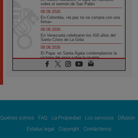
sobre el sermón de San Pablo
08.08.2026
En Colombia, «la paz no se compra con una
firma»
08.08.2026
En Venezuela celebraron los 416 años del
Santo Cristo de La Grita
08.08.2026
El Papa: en Santa Ágata contemplamos la
victoria del amor sobre la muerte
08.08.2026
León XIV visitará el Santuario de la Madre
del Buen Consejo de Genazzano
07.08.2026
Filipinas: el Vicariato Apostólico de Calapán
se convierte en diócesis
07.08.2026
Honduras: Los desplazados invisibles de una
crisis olvidada
Quiénes somos
FAQ
La Propiedad
Los servicios
Difusión
07.08.2026
Bokalic: "En Argentina el Papa León señalará
Estatus legal
Copyright
Contáctenos
el compromiso del cristiano"
07.08.2026