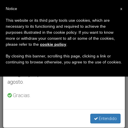
ES
Notice
×
x
Aviso importante
This website or its third party tools use cookies, which are
necessary to its functioning and required to achieve the
Del 27 de julio al 7 de agosto haremos la pausa
purposes illustrated in the cookie policy. If you want to know
anual, aprovechando que en el periodo de verano
more or withdraw your consent to all or some of the cookies,
please refer to the
cookie policy
.
se generan menos informaciones y también el
consumo de las mismas disminuye.
By closing this banner, scrolling this page, clicking a link or
continuing to browse otherwise, you agree to the use of cookies.
Retomamos el trabajo ordinario de las ediciones
en inglés y español de ZENIT el lunes 10 de
agosto.
Gracias.
Entendido