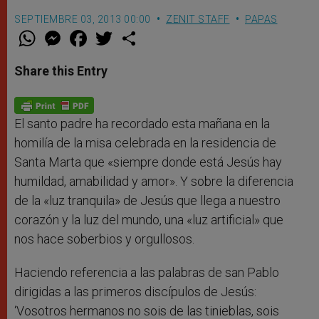
SEPTIEMBRE 03, 2013 00:00
ZENIT STAFF
PAPAS
W
M
F
T
S
h
e
a
w
h
a
s
c
i
a
t
s
e
t
r
Share this Entry
s
e
b
t
e
A
n
o
e
p
g
o
r
p
e
k
r
El santo padre ha recordado esta mañana en la
homilía de la misa celebrada en la residencia de
Santa Marta que «siempre donde está Jesús hay
humildad, amabilidad y amor». Y sobre la diferencia
de la «luz tranquila» de Jesús que llega a nuestro
corazón y la luz del mundo, una «luz artificial» que
nos hace soberbios y orgullosos.
Haciendo referencia a las palabras de san Pablo
dirigidas a las primeros discípulos de Jesús:
‘Vosotros hermanos no sois de las tinieblas, sois