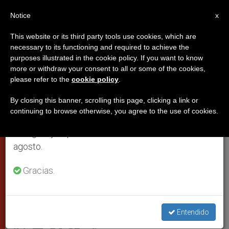
ES
Notice
×
x
Aviso importante
This website or its third party tools use cookies, which are
necessary to its functioning and required to achieve the
Del 27 de julio al 7 de agosto haremos la pausa
purposes illustrated in the cookie policy. If you want to know
El santo padre: no podemos
anual, aprovechando que en el periodo de verano
more or withdraw your consent to all or some of the cookies,
please refer to the
cookie policy
.
se generan menos informaciones y también el
resignarnos a un Oriente Medio
consumo de las mismas disminuye.
sin cristianos
By closing this banner, scrolling this page, clicking a link or
continuing to browse otherwise, you agree to the use of cookies.
Retomamos el trabajo ordinario de las ediciones
en inglés y español de ZENIT el lunes 10 de
El papa a la Plenaria de la Congregación
agosto.
de las Iglesias Orientales: La cátedra
Gracias.
de Pedro vela para que la variedad
sirva a la unidad en vez de dañarla
Entendido
NOVIEMBRE 21, 2013 00:00
ZENIT STAFF
PAPAS
W
M
F
T
S