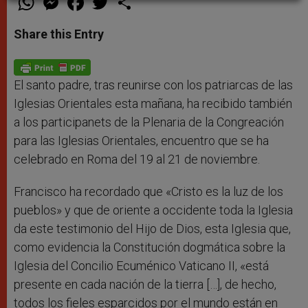
h
e
a
w
h
a
s
c
i
a
t
s
e
t
r
Share this Entry
s
e
b
t
e
A
n
o
e
p
g
o
r
p
e
k
r
El santo padre, tras reunirse con los patriarcas de las
Iglesias Orientales esta mañana, ha recibido también
a los participanets de la Plenaria de la Congreación
para las Iglesias Orientales, encuentro que se ha
celebrado en Roma del 19 al 21 de noviembre.
Francisco ha recordado que «Cristo es la luz de los
pueblos» y que de oriente a occidente toda la Iglesia
da este testimonio del Hijo de Dios, esta Iglesia que,
como evidencia la Constitución dogmática sobre la
Iglesia del Concilio Ecuménico Vaticano II, «está
presente en cada nación de la tierra […], de hecho,
todos los fieles esparcidos por el mundo están en