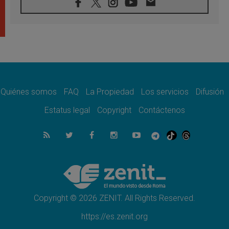
08.08.2026
En Colombia, «la paz no se compra con una
firma»
08.08.2026
En Venezuela celebraron los 416 años del
Santo Cristo de La Grita
08.08.2026
El Papa: en Santa Ágata contemplamos la
victoria del amor sobre la muerte
Quiénes somos
FAQ
La Propiedad
Los servicios
Difusión
08.08.2026
León XIV visitará el Santuario de la Madre
Estatus legal
Copyright
Contáctenos
del Buen Consejo de Genazzano
07.08.2026
Filipinas: el Vicariato Apostólico de Calapán
se convierte en diócesis
07.08.2026
Honduras: Los desplazados invisibles de una
crisis olvidada
Copyright © 2026 ZENIT. All Rights Reserved.
https://es.zenit.org