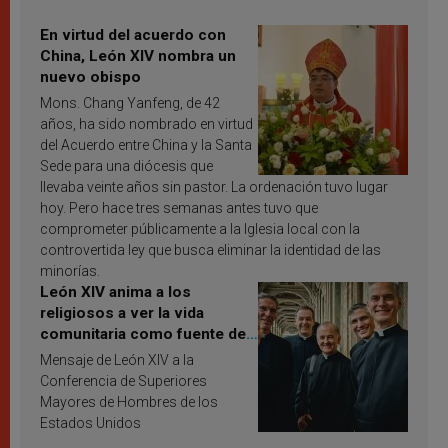
En virtud del acuerdo con
China, León XIV nombra un
nuevo obispo
Mons. Chang Yanfeng, de 42
años, ha sido nombrado en virtud
del Acuerdo entre China y la Santa
Sede para una diócesis que
llevaba veinte años sin pastor. La ordenación tuvo lugar
hoy. Pero hace tres semanas antes tuvo que
comprometer públicamente a la Iglesia local con la
controvertida ley que busca eliminar la identidad de las
minorías.
León XIV anima a los
religiosos a ver la vida
comunitaria como fuente de
inspiración y santificación
Mensaje de León XIV a la
Conferencia de Superiores
Mayores de Hombres de los
Estados Unidos