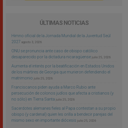
ÚLTIMAS NOTICIAS
Himno oficial de la Jornada Mundial de la Juventud Seúl
2027
agosto 3, 2026
ONU se pronuncia ante caso de obispo católico
desaparecido por la dictadura nicaragüense
julio 25, 2026
Aumenta el interés por la beatificación en Estados Unidos
de los mártires de Georgia que murieron defendiendo el
matrimonio
julio 25, 2026
Franciscanos piden ayuda a Marco Rubio ante
persecución de colonos judíos que afecta a cristianos (y
no sólo) en Tierra Santa
julio 25, 2026
Sacerdotes alemanes fieles al Papa contestan a su propio
obispo (y cardenal) quien les orilla a bendecir parejas del
mismo sexo en importante diócesis
julio 25, 2026