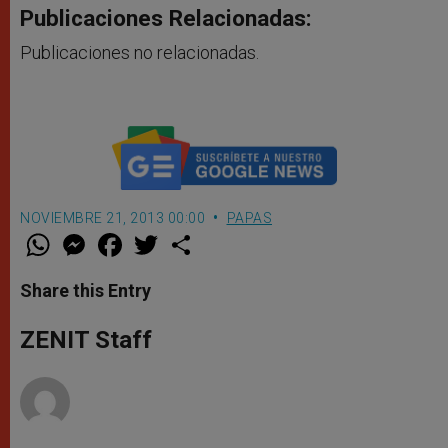
Publicaciones Relacionadas:
Publicaciones no relacionadas.
NOVIEMBRE 21, 2013 00:00
PAPAS
W
M
F
T
S
h
e
a
w
h
a
s
c
i
a
t
s
e
t
r
Share this Entry
s
e
b
t
e
A
n
o
e
p
g
o
r
ZENIT Staff
p
e
k
r