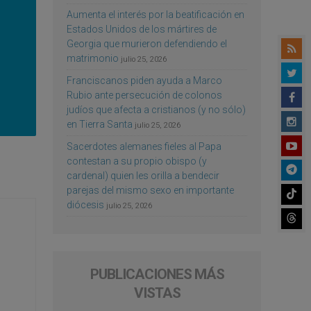
Aumenta el interés por la beatificación en
Estados Unidos de los mártires de
Georgia que murieron defendiendo el
matrimonio
julio 25, 2026
Franciscanos piden ayuda a Marco
Rubio ante persecución de colonos
judíos que afecta a cristianos (y no sólo)
en Tierra Santa
julio 25, 2026
Sacerdotes alemanes fieles al Papa
contestan a su propio obispo (y
cardenal) quien les orilla a bendecir
parejas del mismo sexo en importante
diócesis
julio 25, 2026
PUBLICACIONES MÁS
VISTAS