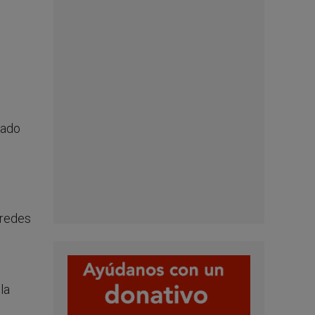
tado
 redes
la