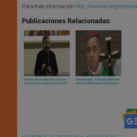
Para más información:
http://www.evangelizacion
Publicaciones Relacionadas:
4 años de la invasión rusa en
Inesperado: Tribunal Vaticano
Ucrania: un análisis desde la
dicta nulidad parcial de juicio
Iglesia
contra cardenal Becciu y pide
repetirlo