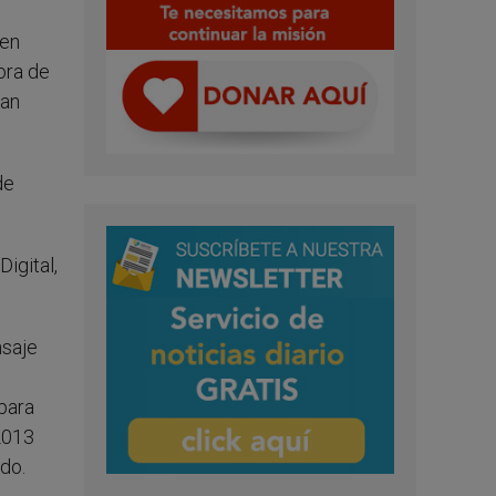
 en
ora de
uan
de
igital,
nsaje
 para
2013
do.