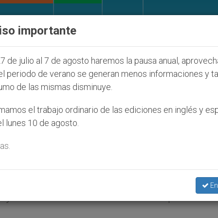
IGLESIA Y MUNDO
DOCUMENTOS
DONATIVOS
iso importante
os judíos que afecta a cristianos (y no sólo) en Tierr
7 de julio al 7 de agosto haremos la pausa anual, aprovec
el periodo de verano se generan menos informaciones y t
umo de las mismas disminuye.
za la acción evangelizado
amos el trabajo ordinario de las ediciones en inglés y es
l lunes 10 de agosto.
inente Digital
as.
ación Digital, reúne a algunos de los proye
En
fluyentes en el mundo de habla hispana