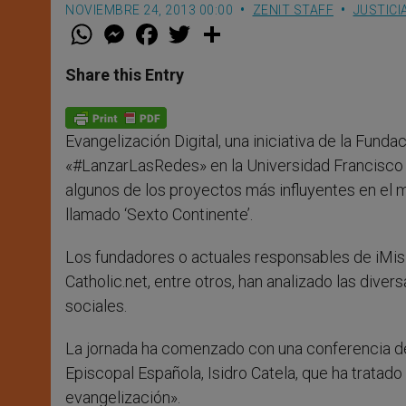
NOVIEMBRE 24, 2013 00:00
ZENIT STAFF
JUSTICI
W
M
F
T
S
h
e
a
w
h
a
s
c
i
a
t
s
e
t
r
Share this Entry
s
e
b
t
e
A
n
o
e
p
g
o
r
p
e
k
Evangelización Digital, una iniciativa de la Funda
r
«#LanzarLasRedes» en la Universidad Francisco d
algunos de los proyectos más influyentes en el 
llamado ‘Sexto Continente’.
Los fundadores o actuales responsables de iMisió
Catholic.net, entre otros, han analizado las diver
sociales.
La jornada ha comenzado con una conferencia del
Episcopal Española, Isidro Catela, que ha tratado e
evangelización».