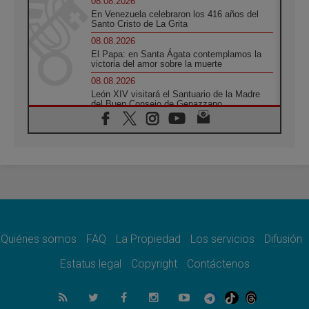
08.08.2026
En Venezuela celebraron los 416 años del
Santo Cristo de La Grita
08.08.2026
El Papa: en Santa Ágata contemplamos la
victoria del amor sobre la muerte
08.08.2026
León XIV visitará el Santuario de la Madre
del Buen Consejo de Genazzano
07.08.2026
Filipinas: el Vicariato Apostólico de Calapán
se convierte en diócesis
07.08.2026
Honduras: Los desplazados invisibles de una
crisis olvidada
07.08.2026
Bokalic: "En Argentina el Papa León señalará
el compromiso del cristiano"
Quiénes somos
FAQ
La Propiedad
Los servicios
Difusión
07.08.2026
La matanza de niños en Gaza no cesa: 300
Estatus legal
Copyright
Contáctenos
muertos en 300 días
07.08.2026
Tagle: La guerra desfigura el mundo, solo la
revelación de Dios lo transfigura