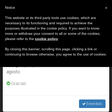
ES
Notice
×
x
Aviso importante
This website or its third party tools use cookies, which are
necessary to its functioning and required to achieve the
Del 27 de julio al 7 de agosto haremos la pausa
DÍA
purposes illustrated in the cookie policy. If you want to know
anual, aprovechando que en el periodo de verano
Noviembre 25th, 2013
more or withdraw your consent to all or some of the cookies,
please refer to the
cookie policy
.
se generan menos informaciones y también el
consumo de las mismas disminuye.
By closing this banner, scrolling this page, clicking a link or
continuing to browse otherwise, you agree to the use of cookies.
ÚLTIMAS NOTICIAS
Retomamos el trabajo ordinario de las ediciones
en inglés y español de ZENIT el lunes 10 de
agosto.
México: Los obispos se pronuncian contra la violencia hacia
las mujeres
Gracias.
NOV 25, 2013 00:00
ZENIT STAFF
Entendido