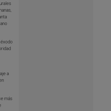
urales
manas,
anta
tano
l éxodo
oridad
aje a
en
ace más
e