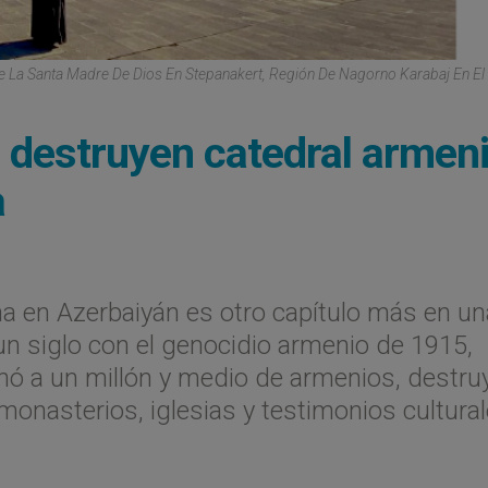
e La Santa Madre De Dios En Stepanakert, Región De Nagorno Karabaj En E
destruyen catedral armen
a
ana en Azerbaiyán es otro capítulo más en un
n siglo con el genocidio armenio de 1915,
ó a un millón y medio de armenios, destru
monasterios, iglesias y testimonios cultura