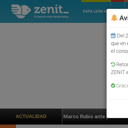
PAPA LEÓN XIV
ROMA
Av
Del 2
que en 
el cons
Retom
ZENIT e
Graci
 a Marco Rubio ante persecución de colonos judíos que
ACTUALIDAD