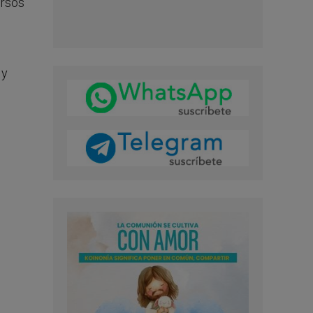
ersos
 y