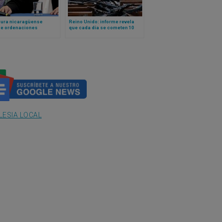
dura nicaragüense
Reino Unido: informe revela
be ordenaciones
que cada día se cometen 10
dotales y diaconales en
actos de delincuencia o
 diócesis del país
vandalismo contra iglesias
LESIA LOCAL