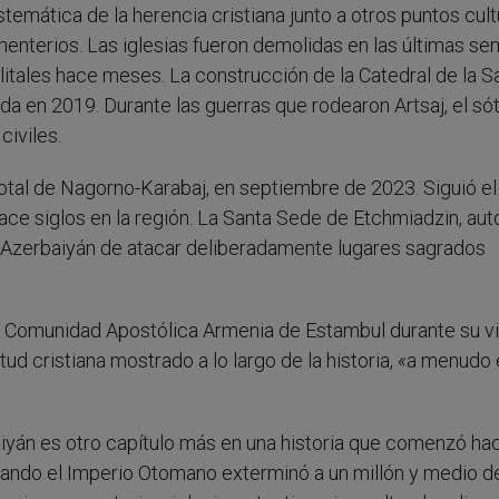
temática de la herencia cristiana junto a otros puntos cult
terios. Las iglesias fueron demolidas en las últimas se
itales hace meses. La construcción de la Catedral de la S
 en 2019. Durante las guerras que rodearon Artsaj, el só
civiles.
otal de Nagorno-Karabaj, en septiembre de 2023. Siguió e
e siglos en la región. La Santa Sede de Etchmiadzin, aut
 a Azerbaiyán de atacar deliberadamente lugares sagrados
a Comunidad Apostólica Armenia de Estambul durante su vi
tud cristiana mostrado a lo largo de la historia,
«
a menudo 
baiyán es otro capítulo más en una historia que comenzó h
uando el Imperio Otomano exterminó a un millón y medio d