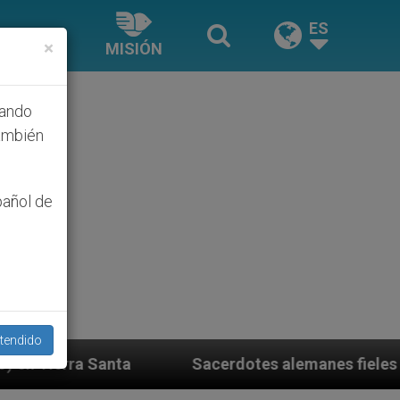
ES
×
MISIÓN
hando
ambién
pañol de
tendido
Sacerdotes alemanes fieles al Papa contestan a su p