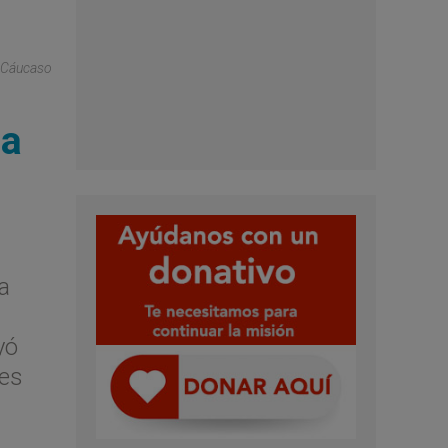
l Cáucaso
ia
a
yó
les