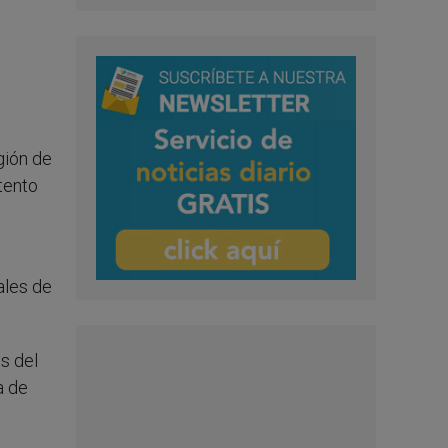
gión de
ntento
ales de
s del
a de