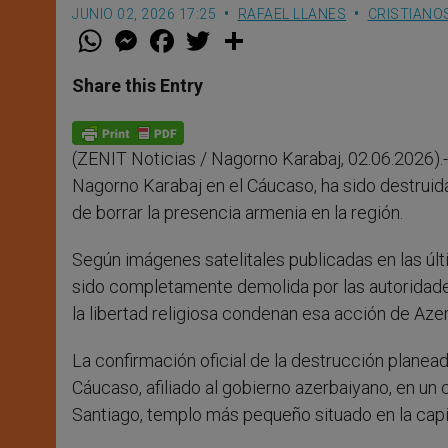
JUNIO 02, 2026 17:25
RAFAEL LLANES
CRISTIANO
W
M
F
T
S
h
e
a
w
h
a
s
c
i
a
t
s
e
t
r
Share this Entry
s
e
b
t
e
A
n
o
e
p
g
o
r
p
e
k
(ZENIT Noticias / Nagorno Karabaj, 02.06.2026).-
r
Nagorno Karabaj en el Cáucaso, ha sido destruida t
de borrar la presencia armenia en la región.
Según imágenes satelitales publicadas en las úl
sido completamente demolida por las autoridade
la libertad religiosa condenan esa acción de Aze
La confirmación oficial de la destrucción plane
Cáucaso, afiliado al gobierno azerbaiyano, en un
Santiago, templo más pequeño situado en la capit