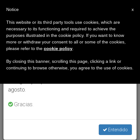
ES
Notice
×
x
Aviso importante
This website or its third party tools use cookies, which are
necessary to its functioning and required to achieve the
Del 27 de julio al 7 de agosto haremos la pausa
purposes illustrated in the cookie policy. If you want to know
anual, aprovechando que en el periodo de verano
more or withdraw your consent to all or some of the cookies,
please refer to the
cookie policy
.
se generan menos informaciones y también el
consumo de las mismas disminuye.
By closing this banner, scrolling this page, clicking a link or
continuing to browse otherwise, you agree to the use of cookies.
Retomamos el trabajo ordinario de las ediciones
en inglés y español de ZENIT el lunes 10 de
agosto.
Gracias.
Entendido