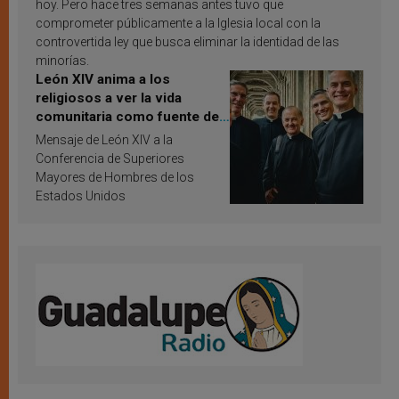
hoy. Pero hace tres semanas antes tuvo que
comprometer públicamente a la Iglesia local con la
controvertida ley que busca eliminar la identidad de las
minorías.
León XIV anima a los
religiosos a ver la vida
comunitaria como fuente de
inspiración y santificación
Mensaje de León XIV a la
Conferencia de Superiores
Mayores de Hombres de los
Estados Unidos