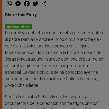
W
M
F
T
S
h
e
a
w
h
a
s
c
i
a
t
s
e
t
r
Share this Entry
s
e
b
t
e
A
n
o
e
p
g
o
r
p
e
k
r
Los archivos, objetos y documentos pertenecientes
al padre Damián y sobre el propio misionero belga -
que diera su vida por los leprosos en la lejana
Molokai- acaban de sumarse a la Lista Flamenca de
Obras Maestras, una lista que contiene el patrimonio
cultural tangible que merece una protección
especial. La decisión, que se ha conocido ayer, ha
sido adoptada por la ministra de Cultura flamenca,
Joke Schauvliege.
Según la ministra Schauvliege, los objetos y
documentos de la colección son “testigos únicos”