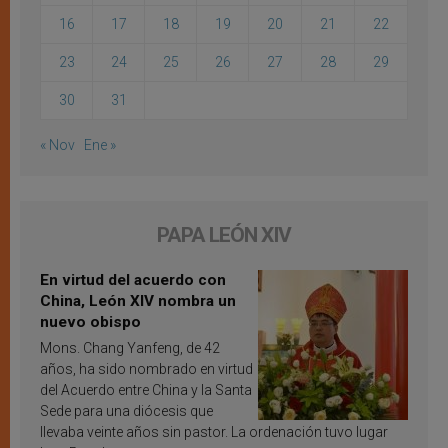
16
17
18
19
20
21
22
23
24
25
26
27
28
29
30
31
« Nov
Ene »
PAPA LEÓN XIV
En virtud del acuerdo con
China, León XIV nombra un
nuevo obispo
Mons. Chang Yanfeng, de 42
años, ha sido nombrado en virtud
del Acuerdo entre China y la Santa
Sede para una diócesis que
llevaba veinte años sin pastor. La ordenación tuvo lugar