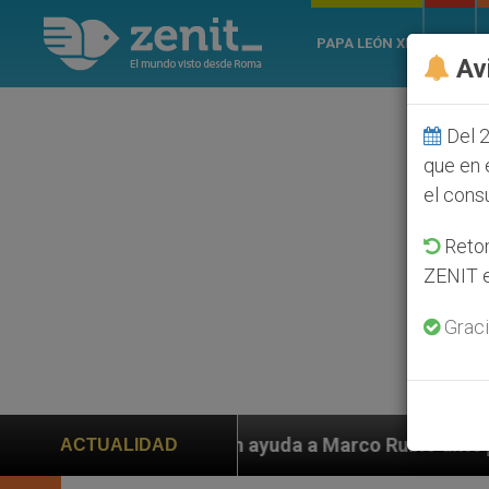
PAPA LEÓN XIV
ROMA
Av
Del 2
que en 
el cons
Retom
ZENIT e
Graci
piden ayuda a Marco Rubio ante persecución de colonos 
ACTUALIDAD