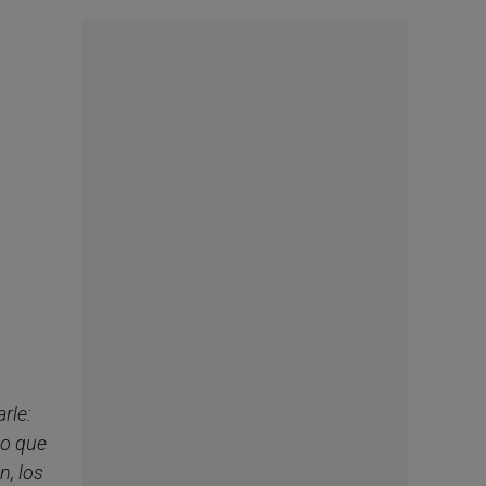
rle:
lo que
n, los