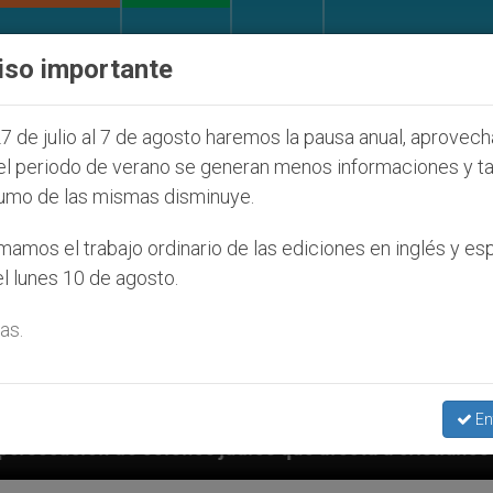
IGLESIA Y MUNDO
DOCUMENTOS
DONATIVOS
iso importante
7 de julio al 7 de agosto haremos la pausa anual, aprovec
el periodo de verano se generan menos informaciones y t
umo de las mismas disminuye.
amos el trabajo ordinario de las ediciones en inglés y es
l lunes 10 de agosto.
as.
En
judíos que afecta a cristianos (y no sólo) en Tierra 