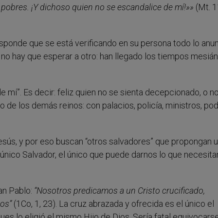
 pobres. ¡Y dichoso quien no se escandalice de mí!»»
(Mt. 1
esponde que se está verificando en su persona todo lo anu
o no hay que esperar a otro: han llegado los tiempos mesián
 mí”. Es decir: feliz quien no se sienta decepcionado, o n
o de los demás reinos: con palacios, policía, ministros, po
esús, y por eso buscan “otros salvadores” que propongan 
l único Salvador, el único que puede darnos lo que necesit
an Pablo:
“Nosotros predicamos a un Cristo crucificado,
nos”
(1Co, 1, 23). La cruz abrazada y ofrecida es el único el
pues lo eligió el mismo Hijo de Dios. Sería fatal equivocars