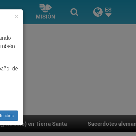
ES
×
MISIÓN
hando
ambién
pañol de
tendido
Santa
Sacerdotes alemanes fieles al Papa conte