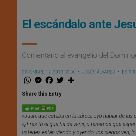
El escándalo ante Jes
Comentario al evangelio del Doming
DICIEMBRE 12, 2013 00:00
JESÚS ÁLVAREZ
ESPIR
W
M
F
T
S
h
e
a
w
h
a
s
c
i
a
t
s
e
t
r
Share this Entry
s
e
b
t
e
A
n
o
e
p
g
o
r
p
e
k
«Juan, que estaba en la cárcel, oyó hablar de las 
r
«¿Eres tú el que ha de venir, o tenemos que esper
ustedes están viendo y oyendo: los ciegos ven, lo