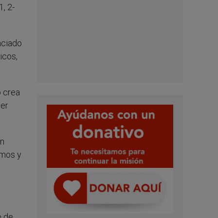
1, 2-
nciado
icos,
o crea
der
un
amos y
e de