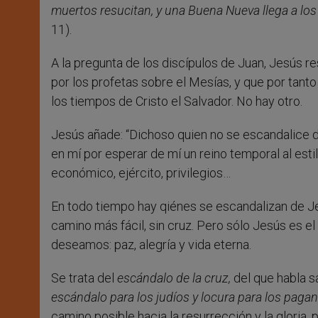
muertos resucitan, y una Buena Nueva llega a los
11).
A la pregunta de los discípulos de Juan, Jesús r
por los profetas sobre el Mesías, y que por tant
los tiempos de Cristo el Salvador. No hay otro.
Jesús añade: “Dichoso quien no se escandalice de
en mí por esperar de mí un reino temporal al estil
económico, ejército, privilegios…
En todo tiempo hay qiénes se escandalizan de J
camino más fácil, sin cruz. Pero sólo Jesús es e
deseamos: paz, alegría y vida eterna.
Se trata del
escándalo de la cruz,
del que habla s
escándalo para los judíos y locura para los paga
camino posible hacia la resurrección y la gloria, 