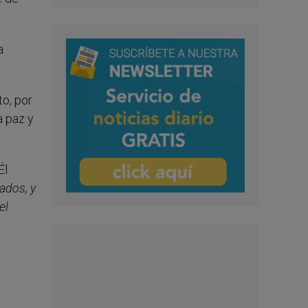
a
o, por
a paz y
Él
ados, y
el