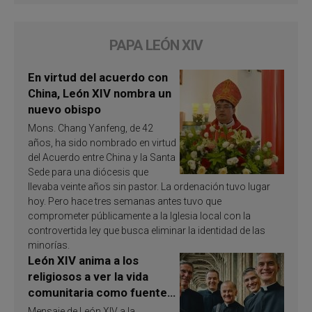
PAPA LEÓN XIV
En virtud del acuerdo con
China, León XIV nombra un
nuevo obispo
Mons. Chang Yanfeng, de 42
años, ha sido nombrado en virtud
del Acuerdo entre China y la Santa
Sede para una diócesis que
llevaba veinte años sin pastor. La ordenación tuvo lugar
hoy. Pero hace tres semanas antes tuvo que
comprometer públicamente a la Iglesia local con la
controvertida ley que busca eliminar la identidad de las
minorías.
León XIV anima a los
religiosos a ver la vida
comunitaria como fuente
de inspiración y
Mensaje de León XIV a la