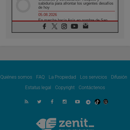
sabiduría para afrontar los urgentes desafíos
de hoy
05.08.2026
En marcha hacia Asís en nombre de San
Francisco, a la espera de León
05.08.2026
Venezuela, Padre Pagniello: "En medio del
dolor, una Iglesia que no se rinde"
05.08.2026
La Fuerza del "Círculo de Héroes" con el
Papa en la Audiencia General
05.08.2026
Nuncio en Ucrania: Preocupa escuchar a
quienes bendicen la guerra
Quiénes somos
FAQ
La Propiedad
Los servicios
Difusión
05.08.2026
Estatus legal
Copyright
Contáctenos
Ucrania: Ataque masivo en Kyiv durante la
noche
05.08.2026
Colombo: "La visita del Papa a Argentina
llevará un mensaje de paz y dignidad
humana"
05.08.2026
Iglesia en Uruguay: la visita del Papa
fortalecerá la fe y la esperanza