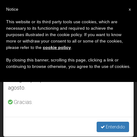
ES
Notice
×
x
Aviso importante
This website or its third party tools use cookies, which are
necessary to its functioning and required to achieve the
Del 27 de julio al 7 de agosto haremos la pausa
DÍA
purposes illustrated in the cookie policy. If you want to know
anual, aprovechando que en el periodo de verano
Enero 9th, 2014
more or withdraw your consent to all or some of the cookies,
please refer to the
cookie policy
.
se generan menos informaciones y también el
consumo de las mismas disminuye.
By closing this banner, scrolling this page, clicking a link or
continuing to browse otherwise, you agree to the use of cookies.
ÚLTIMAS NOTICIAS
Retomamos el trabajo ordinario de las ediciones
en inglés y español de ZENIT el lunes 10 de
agosto.
El Papa visitará la parroquia romana del Sagrado Corazón de
Jesús
Gracias.
JAN 09, 2014 00:00
ZENIT STAFF
Entendido