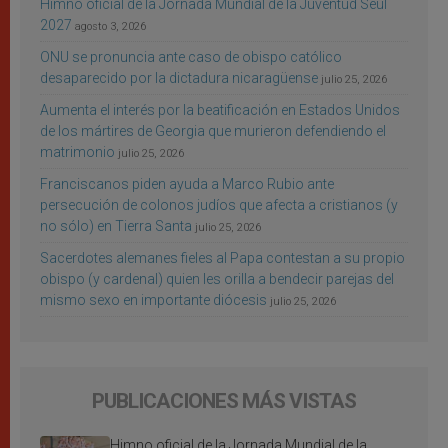
Himno oficial de la Jornada Mundial de la Juventud Seúl
2027
agosto 3, 2026
ONU se pronuncia ante caso de obispo católico
desaparecido por la dictadura nicaragüense
julio 25, 2026
Aumenta el interés por la beatificación en Estados Unidos
de los mártires de Georgia que murieron defendiendo el
matrimonio
julio 25, 2026
Franciscanos piden ayuda a Marco Rubio ante
persecución de colonos judíos que afecta a cristianos (y
no sólo) en Tierra Santa
julio 25, 2026
Sacerdotes alemanes fieles al Papa contestan a su propio
obispo (y cardenal) quien les orilla a bendecir parejas del
mismo sexo en importante diócesis
julio 25, 2026
PUBLICACIONES MÁS VISTAS
Himno oficial de la Jornada Mundial de la