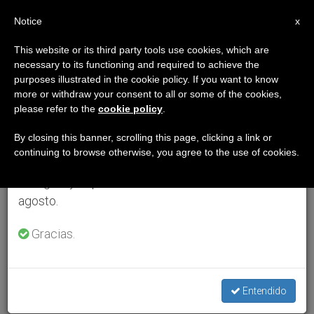
ES
Notice
×
x
Aviso importante
This website or its third party tools use cookies, which are
necessary to its functioning and required to achieve the
Del 27 de julio al 7 de agosto haremos la pausa
purposes illustrated in the cookie policy. If you want to know
anual, aprovechando que en el periodo de verano
more or withdraw your consent to all or some of the cookies,
please refer to the
cookie policy
.
se generan menos informaciones y también el
consumo de las mismas disminuye.
By closing this banner, scrolling this page, clicking a link or
continuing to browse otherwise, you agree to the use of cookies.
Retomamos el trabajo ordinario de las ediciones
en inglés y español de ZENIT el lunes 10 de
agosto.
Gracias.
Entendido