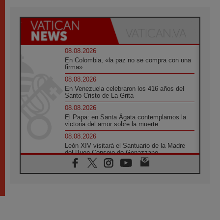
08.08.2026
En Colombia, «la paz no se compra con una
firma»
08.08.2026
En Venezuela celebraron los 416 años del
Santo Cristo de La Grita
08.08.2026
El Papa: en Santa Ágata contemplamos la
victoria del amor sobre la muerte
08.08.2026
León XIV visitará el Santuario de la Madre
del Buen Consejo de Genazzano
07.08.2026
Filipinas: el Vicariato Apostólico de Calapán
se convierte en diócesis
07.08.2026
Honduras: Los desplazados invisibles de una
crisis olvidada