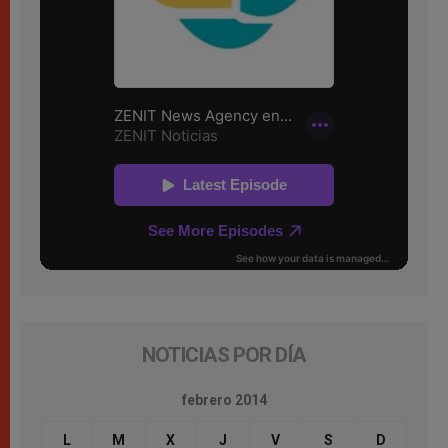
NOTICIAS POR DÍA
febrero 2014
L
M
X
J
V
S
D