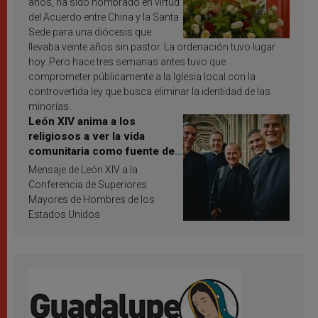
años, ha sido nombrado en virtud
del Acuerdo entre China y la Santa
Sede para una diócesis que
llevaba veinte años sin pastor. La ordenación tuvo lugar
hoy. Pero hace tres semanas antes tuvo que
comprometer públicamente a la Iglesia local con la
controvertida ley que busca eliminar la identidad de las
minorías.
León XIV anima a los
religiosos a ver la vida
comunitaria como fuente de
inspiración y santificación
Mensaje de León XIV a la
Conferencia de Superiores
Mayores de Hombres de los
Estados Unidos