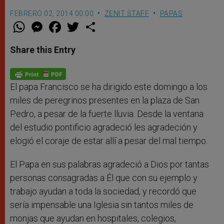
FEBRERO 02, 2014 00:00
ZENIT STAFF
PAPAS
W
M
F
T
S
h
e
a
w
h
a
s
c
i
a
t
s
e
t
r
Share this Entry
s
e
b
t
e
A
n
o
e
p
g
o
r
p
e
k
r
El papa Francisco se ha dirigido este domingo a los
miles de peregrinos presentes en la plaza de San
Pedro, a pesar de la fuerte lluvia. Desde la ventana
del estudio pontificio agradeció les agradeción y
elogió el coraje de estar allí a pesar del mal tiempo.
El Papa en sus palabras agradeció a Dios por tantas
personas consagradas a Él que con su ejemplo y
trabajo ayudan a toda la sociedad, y recordó que
sería impensable una Iglesia sin tantos miles de
monjas que ayudan en hospitales, colegios,