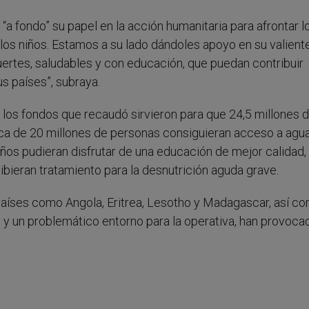
a fondo” su papel en la acción humanitaria para afrontar l
los niños. Estamos a su lado dándoles apoyo en su valient
fuertes, saludables y con educación, que puedan contribuir
us países”, subraya.
los fondos que recaudó sirvieron para que 24,5 millones 
rca de 20 millones de personas consiguieran acceso a agu
iños pudieran disfrutar de una educación de mejor calidad,
ibieran tratamiento para la desnutrición aguda grave.
 países como Angola, Eritrea, Lesotho y Madagascar, así c
 y un problemático entorno para la operativa, han provoca