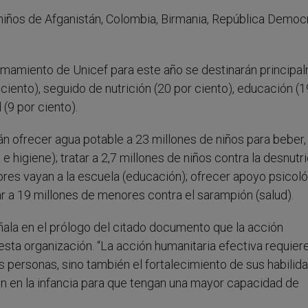
s niños de Afganistán, Colombia, Birmania, República Democ
amamiento de Unicef para este año se destinarán principa
ciento), seguido de nutrición (20 por ciento), educación (1
d (9 por ciento).
án ofrecer agua potable a 23 millones de niños para beber,
 higiene); tratar a 2,7 millones de niños contra la desnutr
ores vayan a la escuela (educación); ofrecer apoyo psicol
nar a 19 millones de menores contra el sarampión (salud).
eñala en el prólogo del citado documento que la acción
sta organización. “La acción humanitaria efectiva requier
s personas, sino también el fortalecimiento de sus habilid
ión en la infancia para que tengan una mayor capacidad de