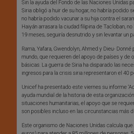
Sin la ayuda del Fondo de las Naciones Unidas par
r
Siria obligó a huir de su hogar, no habría podido 
no habría podido vacunar a su hija contra el sa
Haiyán arrasara la ciudad filipina de Tacloban, 
19 meses, seguiría desnutrido y sin levantar un p
Rama, Yafara, Gwendolyn, Ahmed y Dieu- Donné po
mundo, que requieren del apoyo de países y de 
básicas. La guerra de Siria ha disparado las nece
ingresos para la crisis siria representaron el 40 
Unicef ha presentado este viernes su informe ‘Ac
ayuda mundial de la historia de esta organización
situaciones humanitarias, el apoyo que se requie
son posibles incluso en las circunstancias más dif
Este organismo de Naciones Unidas calcula que n
euros) para atender a 85 millones de personas, 5