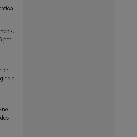
rática
lmente
9 por
ición
ógico a
e no
ades