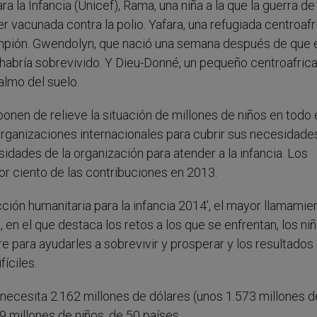
a la Infancia (Unicef), Rama, una niña a la que la guerra de
ser vacunada contra la polio. Yafara, una refugiada centroafr
rampión. Gwendolyn, que nació una semana después de que e
no habría sobrevivido. Y Dieu-Donné, un pequeño centroafric
almo del suelo.
nen de relieve la situación de millones de niños en todo 
organizaciones internacionales para cubrir sus necesidad
sidades de la organización para atender a la infancia. Los
por ciento de las contribuciones en 2013.
ción humanitaria para la infancia 2014’, el mayor llamamie
, en el que destaca los retos a los que se enfrentan, los ni
re para ayudarles a sobrevivir y prosperar y los resultados
íciles.
ecesita 2.162 millones de dólares (unos 1.573 millones d
9 millones de niños, de 50 países.