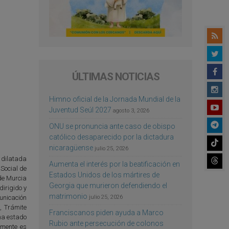
ÚLTIMAS NOTICIAS
Himno oficial de la Jornada Mundial de la
Juventud Seúl 2027
agosto 3, 2026
ONU se pronuncia ante caso de obispo
católico desaparecido por la dictadura
nicaragüense
julio 25, 2026
u dilatada
Aumenta el interés por la beatificación en
Social de
Estados Unidos de los mártires de
 de Murcia
Georgia que murieron defendiendo el
irigido y
matrimonio
julio 25, 2026
unicación
, Trámite
Franciscanos piden ayuda a Marco
 ha estado
Rubio ante persecución de colonos
lmente es