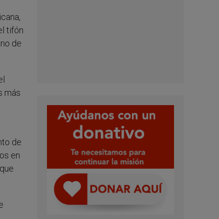
icana,
l tifón
ano de
el
es más
nto de
ños en
 que
e