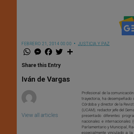
FEBRERO 21, 2014 00:00
JUSTICIA Y PAZ
W
M
F
T
S
h
e
a
w
h
a
s
c
i
a
t
s
e
t
r
Share this Entry
s
e
b
t
e
A
n
o
e
p
g
o
r
Iván de Vargas
p
e
k
r
Profesional de la comunicación
trayectoria, ha desempeñado 
Córdoba y director de la Revis
(UCAM); redactor jefe del Sem
View all articles
presentado diferentes progr
nacionales e internacionales
Parlamentario y Municipal, Rad
especialmente vinculado a la