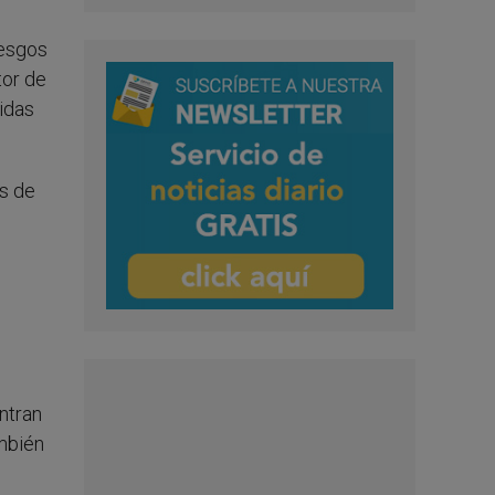
iesgos
tor de
idas
es de
ntran
mbién