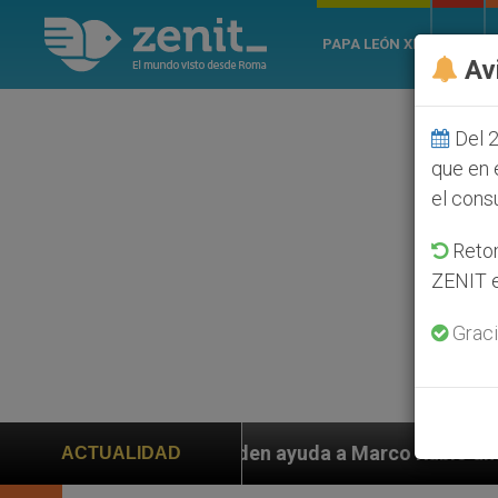
PAPA LEÓN XIV
ROMA
Av
Del 2
que en 
el cons
Retom
ZENIT e
Graci
piden ayuda a Marco Rubio ante persecución de colonos
ACTUALIDAD