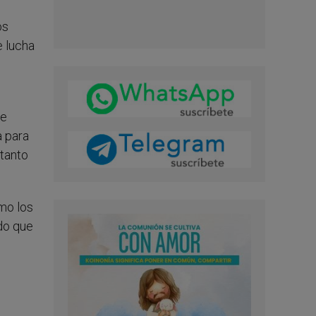
os
e lucha
de
a para
 tanto
omo los
do que