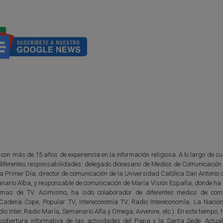
 con más de 15 años de experiencia en la información religiosa. A lo largo de s
diferentes responsabilidades: delegado diocesano de Medios de Comunicación 
ta Primer Día; director de comunicación de la Universidad Católica San Antonio
anario Alba, y responsable de comunicación de María Visión España, donde ha d
amas de TV. Asimismo, ha sido colaborador de diferentes medios de com
 (Cadena Cope, Popular TV, Intereconomía TV, Radio Intereconomía, La Nación
io Inter, Radio María, Semanario Alfa y Omega, Avvenire, etc.). En este tiempo,
 cobertura informativa de las actividades del Papa y la Santa Sede. Actua