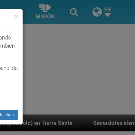
ES
×
MISIÓN
hando
ambién
pañol de
tendido
 Santa
Sacerdotes alemanes fieles al Papa cont