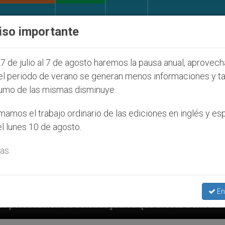
IGLESIA Y MUNDO
DOCUMENTOS
DONATIVOS
iso importante
7 de julio al 7 de agosto haremos la pausa anual, aprovec
el periodo de verano se generan menos informaciones y t
umo de las mismas disminuye.
amos el trabajo ordinario de las ediciones en inglés y es
l lunes 10 de agosto.
as.
En
 judíos que afecta a cristianos (y no sólo) en Tierra