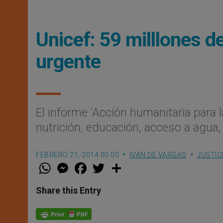
Unicef: 59 milllones d
urgente
El informe ‘Acción humanitaria para l
nutrición, educación, acceso a agua,
FEBRERO 21, 2014 00:00
IVÁN DE VARGAS
JUSTIC
W
M
F
T
S
h
e
a
w
h
a
s
c
i
a
t
s
e
t
r
Share this Entry
s
e
b
t
e
A
n
o
e
p
g
o
r
p
e
k