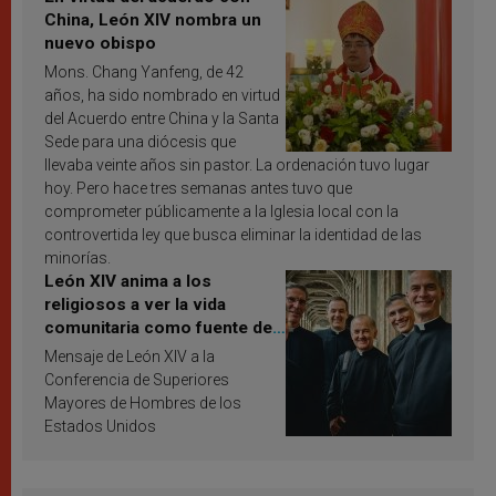
China, León XIV nombra un
nuevo obispo
Mons. Chang Yanfeng, de 42
años, ha sido nombrado en virtud
del Acuerdo entre China y la Santa
Sede para una diócesis que
llevaba veinte años sin pastor. La ordenación tuvo lugar
hoy. Pero hace tres semanas antes tuvo que
comprometer públicamente a la Iglesia local con la
controvertida ley que busca eliminar la identidad de las
minorías.
León XIV anima a los
religiosos a ver la vida
comunitaria como fuente de
inspiración y santificación
Mensaje de León XIV a la
Conferencia de Superiores
Mayores de Hombres de los
Estados Unidos