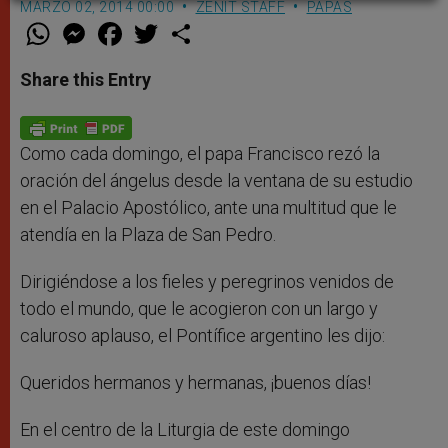
MARZO 02, 2014 00:00
ZENIT STAFF
PAPAS
W
M
F
T
S
h
e
a
w
h
a
s
c
i
a
t
s
e
t
r
Share this Entry
s
e
b
t
e
A
n
o
e
p
g
o
r
p
e
k
r
Como cada domingo, el papa Francisco rezó la
oración del ángelus desde la ventana de su estudio
en el Palacio Apostólico, ante una multitud que le
atendía en la Plaza de San Pedro.
Dirigiéndose a los fieles y peregrinos venidos de
todo el mundo, que le acogieron con un largo y
caluroso aplauso, el Pontífice argentino les dijo:
Queridos hermanos y hermanas, ¡buenos días!
En el centro de la Liturgia de este domingo