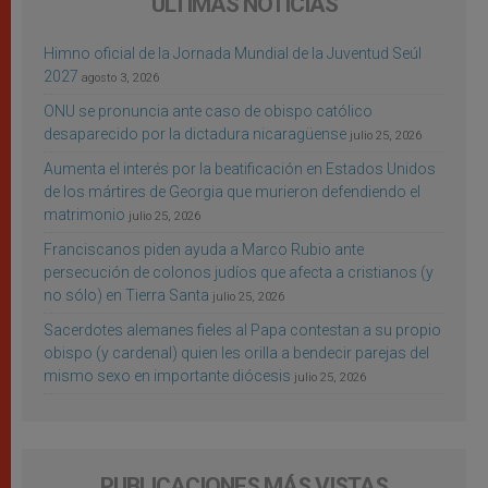
ÚLTIMAS NOTICIAS
Himno oficial de la Jornada Mundial de la Juventud Seúl
2027
agosto 3, 2026
ONU se pronuncia ante caso de obispo católico
desaparecido por la dictadura nicaragüense
julio 25, 2026
Aumenta el interés por la beatificación en Estados Unidos
de los mártires de Georgia que murieron defendiendo el
matrimonio
julio 25, 2026
Franciscanos piden ayuda a Marco Rubio ante
persecución de colonos judíos que afecta a cristianos (y
no sólo) en Tierra Santa
julio 25, 2026
Sacerdotes alemanes fieles al Papa contestan a su propio
obispo (y cardenal) quien les orilla a bendecir parejas del
mismo sexo en importante diócesis
julio 25, 2026
PUBLICACIONES MÁS VISTAS