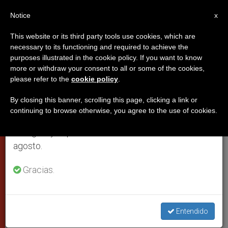
ES
Notice
×
x
Aviso importante
This website or its third party tools use cookies, which are
necessary to its functioning and required to achieve the
Del 27 de julio al 7 de agosto haremos la pausa
purposes illustrated in the cookie policy. If you want to know
Las palabras del Papa en el
anual, aprovechando que en el periodo de verano
more or withdraw your consent to all or some of the cookies,
please refer to the
cookie policy
.
se generan menos informaciones y también el
ángelus: ¡El sudario no tiene
consumo de las mismas disminuye.
bolsillos!
By closing this banner, scrolling this page, clicking a link or
continuing to browse otherwise, you agree to the use of cookies.
Retomamos el trabajo ordinario de las ediciones
en inglés y español de ZENIT el lunes 10 de
Texto completo. El Pontífice recuerda
agosto.
que un corazón ocupado por la furia de
Gracias.
poseer es un corazón vací­o de Dios.
Llamamiento en pro del diálogo y la
concordia en Ucrania
Entendido