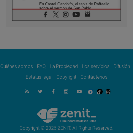
En Castel Gandolfo, el tapiz de Raffaello
sobre el sermón de San Pablo
08.08.2026
En Colombia, «la paz no se compra con una
firma»
08.08.2026
En Venezuela celebraron los 416 años del
Santo Cristo de La Grita
08.08.2026
El Papa: en Santa Ágata contemplamos la
victoria del amor sobre la muerte
Quiénes somos
FAQ
La Propiedad
Los servicios
Difusión
08.08.2026
León XIV visitará el Santuario de la Madre
Estatus legal
Copyright
Contáctenos
del Buen Consejo de Genazzano
07.08.2026
Filipinas: el Vicariato Apostólico de Calapán
se convierte en diócesis
07.08.2026
Honduras: Los desplazados invisibles de una
crisis olvidada
Copyright © 2026 ZENIT. All Rights Reserved.