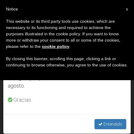
ES
Notice
×
x
Aviso importante
This website or its third party tools use cookies, which are
necessary to its functioning and required to achieve the
Del 27 de julio al 7 de agosto haremos la pausa
DÍA
purposes illustrated in the cookie policy. If you want to know
anual, aprovechando que en el periodo de verano
Marzo 10th, 2014
more or withdraw your consent to all or some of the cookies,
please refer to the
cookie policy
.
se generan menos informaciones y también el
consumo de las mismas disminuye.
By closing this banner, scrolling this page, clicking a link or
continuing to browse otherwise, you agree to the use of cookies.
ÚLTIMAS NOTICIAS
Retomamos el trabajo ordinario de las ediciones
en inglés y español de ZENIT el lunes 10 de
agosto.
Argentina: en la villa 21 verán un videomensaje exclusivo que
les envía el Papa
Gracias.
MAR 10, 2014 00:00
SERGIO MORA
Entendido