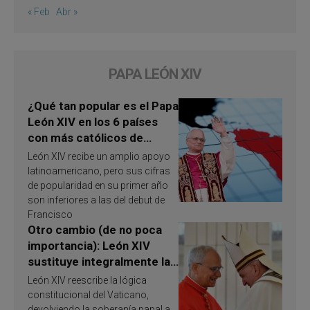
« Feb
Abr »
PAPA LEÓN XIV
¿Qué tan popular es el Papa
León XIV en los 6 países
con más católicos de
América Latina en 2026?
León XIV recibe un amplio apoyo
Publican resultados de
latinoamericano, pero sus cifras
investigación
de popularidad en su primer año
son inferiores a las del debut de
Francisco
Otro cambio (de no poca
importancia): León XIV
sustituye integralmente la
ley vaticana de Papa
León XIV reescribe la lógica
Francisco
constitucional del Vaticano,
devolviendo la soberanía papal a