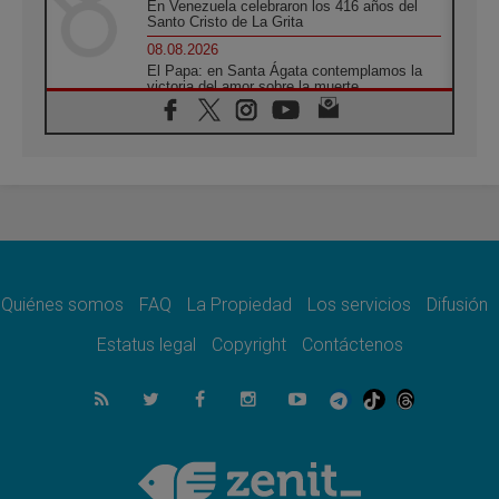
En Venezuela celebraron los 416 años del
Santo Cristo de La Grita
08.08.2026
El Papa: en Santa Ágata contemplamos la
victoria del amor sobre la muerte
08.08.2026
León XIV visitará el Santuario de la Madre
del Buen Consejo de Genazzano
07.08.2026
Filipinas: el Vicariato Apostólico de Calapán
se convierte en diócesis
07.08.2026
Honduras: Los desplazados invisibles de una
crisis olvidada
Quiénes somos
FAQ
La Propiedad
Los servicios
Difusión
07.08.2026
Bokalic: "En Argentina el Papa León señalará
Estatus legal
Copyright
Contáctenos
el compromiso del cristiano"
07.08.2026
La matanza de niños en Gaza no cesa: 300
muertos en 300 días
07.08.2026
Tagle: La guerra desfigura el mundo, solo la
revelación de Dios lo transfigura