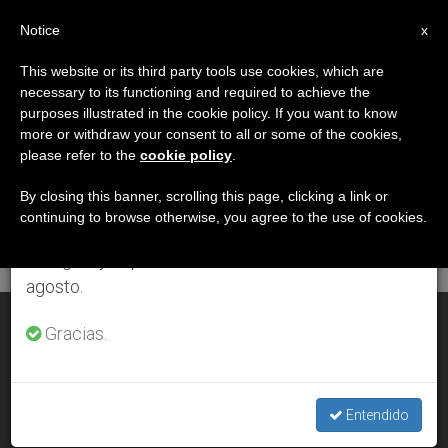
ES
Notice
×
x
Aviso importante
This website or its third party tools use cookies, which are
necessary to its functioning and required to achieve the
Del 27 de julio al 7 de agosto haremos la pausa
DÍA
purposes illustrated in the cookie policy. If you want to know
anual, aprovechando que en el periodo de verano
Marzo 30th, 2014
more or withdraw your consent to all or some of the cookies,
please refer to the
cookie policy
.
se generan menos informaciones y también el
consumo de las mismas disminuye.
By closing this banner, scrolling this page, clicking a link or
continuing to browse otherwise, you agree to the use of cookies.
ÚLTIMAS NOTICIAS
Retomamos el trabajo ordinario de las ediciones
en inglés y español de ZENIT el lunes 10 de
agosto.
La gendarmeria vaticana detiene intento de fraude en el Ior
Gracias.
MAR 30, 2014 00:00
ZENIT STAFF
Entendido