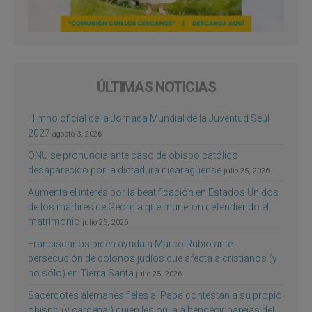
ÚLTIMAS NOTICIAS
Himno oficial de la Jornada Mundial de la Juventud Seúl
2027
agosto 3, 2026
ONU se pronuncia ante caso de obispo católico
desaparecido por la dictadura nicaragüense
julio 25, 2026
Aumenta el interés por la beatificación en Estados Unidos
de los mártires de Georgia que murieron defendiendo el
matrimonio
julio 25, 2026
Franciscanos piden ayuda a Marco Rubio ante
persecución de colonos judíos que afecta a cristianos (y
no sólo) en Tierra Santa
julio 25, 2026
Sacerdotes alemanes fieles al Papa contestan a su propio
obispo (y cardenal) quien les orilla a bendecir parejas del