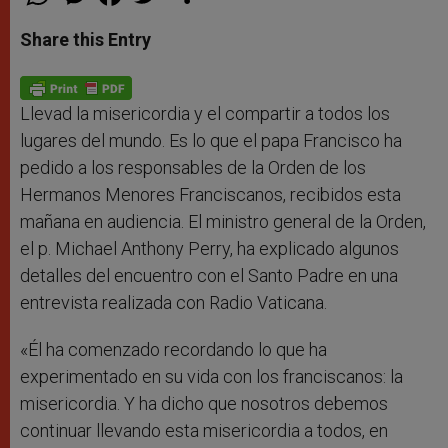
h
e
a
w
h
a
s
c
i
a
t
s
e
t
r
Share this Entry
s
e
b
t
e
A
n
o
e
p
g
o
r
p
e
k
r
Llevad la misericordia y el compartir a todos los
lugares del mundo. Es lo que el papa Francisco ha
pedido a los responsables de la Orden de los
Hermanos Menores Franciscanos, recibidos esta
mañana en audiencia. El ministro general de la Orden,
el p. Michael Anthony Perry, ha explicado algunos
detalles del encuentro con el Santo Padre en una
entrevista realizada con Radio Vaticana.
«Él ha comenzado recordando lo que ha
experimentado en su vida con los franciscanos: la
misericordia. Y ha dicho que nosotros debemos
continuar llevando esta misericordia a todos, en