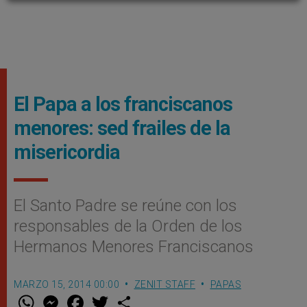
El Papa a los franciscanos
menores: sed frailes de la
misericordia
El Santo Padre se reúne con los
responsables de la Orden de los
Hermanos Menores Franciscanos
MARZO 15, 2014 00:00
ZENIT STAFF
PAPAS
W
M
F
T
S