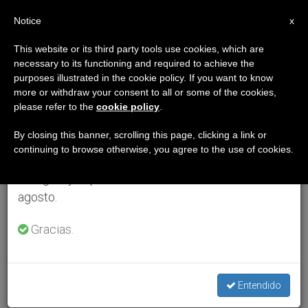
ES
Notice
×
x
Aviso importante
This website or its third party tools use cookies, which are
necessary to its functioning and required to achieve the
Del 27 de julio al 7 de agosto haremos la pausa
purposes illustrated in the cookie policy. If you want to know
anual, aprovechando que en el periodo de verano
more or withdraw your consent to all or some of the cookies,
please refer to the
cookie policy
.
se generan menos informaciones y también el
consumo de las mismas disminuye.
By closing this banner, scrolling this page, clicking a link or
continuing to browse otherwise, you agree to the use of cookies.
Retomamos el trabajo ordinario de las ediciones
en inglés y español de ZENIT el lunes 10 de
agosto.
Gracias.
Entendido