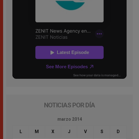
NOTICIAS POR DÍA
marzo 2014
L
M
X
J
V
S
D