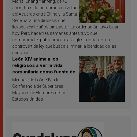
Mons. Chang Yanfeng, de 42
años, ha sido nombrado en virtud
del Acuerdo entre China y la Santa
Sede para una diócesis que
llevaba veinte años sin pastor. La ordenación tuvo lugar
hoy. Pero hace tres semanas antes tuvo que
comprometer públicamente a la Iglesia local con la
controvertida ley que busca eliminar la identidad de las
minorías.
León XIV anima a los
religiosos a ver la vida
comunitaria como fuente de
inspiración y santificación
Mensaje de León XIV a la
Conferencia de Superiores
Mayores de Hombres de los
Estados Unidos