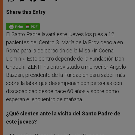
h
e
a
w
h
a
s
c
i
a
t
s
e
t
r
Share this Entry
s
e
b
t
e
A
n
o
e
p
g
o
r
p
e
k
r
El Santo Padre lavará este jueves los pies a 12
pacientes del Centro S. María de la Providencia en
Roma para la celebración de la Misa «in Coena
Domini». Este centro depende de la Fundación Don
Gnocchi. ZENIT ha entrevistado a monseñor Angelo
Bazzari, presidente de la Fundación para saber más
sobre la labor que desempeñan con personas con
discapacidad desde hace 60 años y sobre cómo
esperan el encuentro de mañana.
¿Qué sienten ante la visita del Santo Padre de
este jueves?