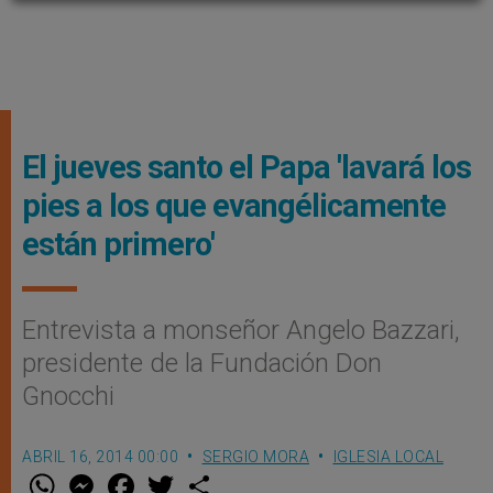
El jueves santo el Papa 'lavará los
pies a los que evangélicamente
están primero'
Entrevista a monseñor Angelo Bazzari,
presidente de la Fundación Don
Gnocchi
ABRIL 16, 2014 00:00
SERGIO MORA
IGLESIA LOCAL
W
M
F
T
S