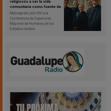
religiosos a ver la vida
comunitaria como fuente de
inspiración y santificación
Mensaje de León XIV a la
Conferencia de Superiores
Mayores de Hombres de los
Estados Unidos