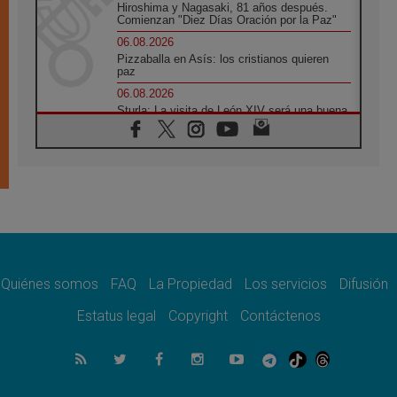
Hiroshima y Nagasaki, 81 años después.
Comienzan "Diez Días Oración por la Paz"
06.08.2026
Pizzaballa en Asís: los cristianos quieren
paz
06.08.2026
Sturla: La visita de León XIV será una buena
noticia para todo el Uruguay
06.08.2026
León XIV: La revolución del Evangelio
derriba los muros que separan
06.08.2026
La Iglesia en Ceuta: caridad y esperanza
frente al drama migratorio
06.08.2026
La visita del Papa a Perú será un tiempo de
gracia reconciliación y esperanza
Quiénes somos
FAQ
La Propiedad
Los servicios
Difusión
06.08.2026
Estatus legal
Copyright
Contáctenos
Cardenal Rossi: "La llegada del Papa León a
Argentina es un homenaje a Francisco"
06.08.2026
En Asís, León XIV invita a los jóvenes a
«construir la civilización del amor»