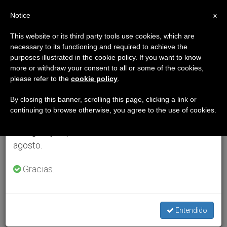
ES
Notice
×
x
Aviso importante
This website or its third party tools use cookies, which are
necessary to its functioning and required to achieve the
Del 27 de julio al 7 de agosto haremos la pausa
purposes illustrated in the cookie policy. If you want to know
anual, aprovechando que en el periodo de verano
more or withdraw your consent to all or some of the cookies,
please refer to the
cookie policy
.
se generan menos informaciones y también el
consumo de las mismas disminuye.
By closing this banner, scrolling this page, clicking a link or
continuing to browse otherwise, you agree to the use of cookies.
Retomamos el trabajo ordinario de las ediciones
en inglés y español de ZENIT el lunes 10 de
agosto.
Gracias.
Entendido