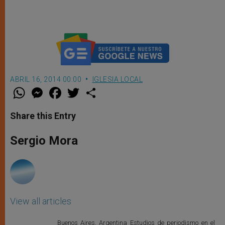
ABRIL 16, 2014 00:00
IGLESIA LOCAL
W
M
F
T
S
h
e
a
w
h
a
s
c
i
a
t
s
e
t
r
Share this Entry
s
e
b
t
e
A
n
o
e
p
g
o
r
Sergio Mora
p
e
k
r
View all articles
Buenos Aires, Argentina Estudios de periodismo en el