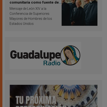
comunitaria como fuente de
inspiración y santificación
Mensaje de León XIV a la
Conferencia de Superiores
Mayores de Hombres de los
Estados Unidos