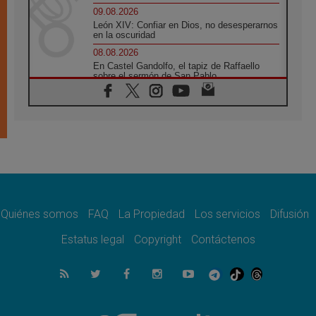
09.08.2026
León XIV: Confiar en Dios, no desesperarnos
en la oscuridad
08.08.2026
En Castel Gandolfo, el tapiz de Raffaello
sobre el sermón de San Pablo
08.08.2026
En Colombia, «la paz no se compra con una
firma»
08.08.2026
En Venezuela celebraron los 416 años del
Santo Cristo de La Grita
08.08.2026
El Papa: en Santa Ágata contemplamos la
victoria del amor sobre la muerte
Quiénes somos
FAQ
La Propiedad
Los servicios
Difusión
08.08.2026
León XIV visitará el Santuario de la Madre
Estatus legal
Copyright
Contáctenos
del Buen Consejo de Genazzano
07.08.2026
Filipinas: el Vicariato Apostólico de Calapán
se convierte en diócesis
07.08.2026
Honduras: Los desplazados invisibles de una