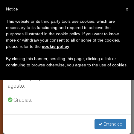
ES
Notice
×
x
Aviso importante
This website or its third party tools use cookies, which are
necessary to its functioning and required to achieve the
Del 27 de julio al 7 de agosto haremos la pausa
purposes illustrated in the cookie policy. If you want to know
Fallece exdirector general de los
anual, aprovechando que en el periodo de verano
more or withdraw your consent to all or some of the cookies,
please refer to the
cookie policy
.
se generan menos informaciones y también el
Legionarios de Cristo (Vídeo)
consumo de las mismas disminuye.
By closing this banner, scrolling this page, clicking a link or
continuing to browse otherwise, you agree to the use of cookies.
Retomamos el trabajo ordinario de las ediciones
El padre Álvaro Corcuera falleció en
en inglés y español de ZENIT el lunes 10 de
México a los 57 años de edad
agosto.
JULIO 01, 2014 00:00
NULL ROME REPORTS
JUSTICIA Y
Gracias.
PAZ
W
M
F
T
S
h
e
a
w
h
a
s
c
i
a
t
s
e
t
r
Entendido
Share this Entry
s
e
b
t
e