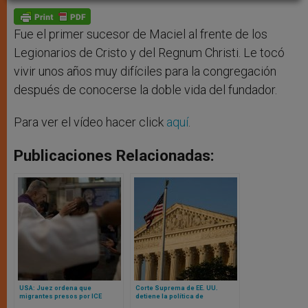
A
n
o
e
p
g
o
r
p
e
k
r
Fue el primer sucesor de Maciel al frente de los
Legionarios de Cristo y del Regnum Christi. Le tocó
vivir unos años muy difíciles para la congregación
después de conocerse la doble vida del fundador.
Para ver el vídeo hacer click
aquí
.
Publicaciones Relacionadas:
USA: Juez ordena que
Corte Suprema de EE. UU.
migrantes presos por ICE
detiene la política de
puedan recibir la ceniza el
confidencialidad de California