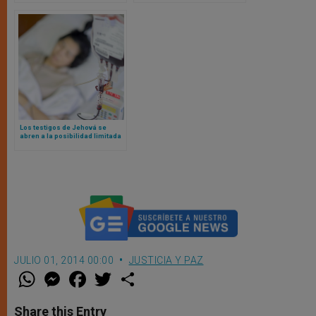
miércoles 2026
sobre las transiciones de
género de estudiantes
Los testigos de Jehová se
abren a la posibilidad limitada
de transfusiones de sangre
JULIO 01, 2014 00:00
JUSTICIA Y PAZ
W
M
F
T
S
h
e
a
w
h
a
s
c
i
a
t
s
e
t
r
Share this Entry