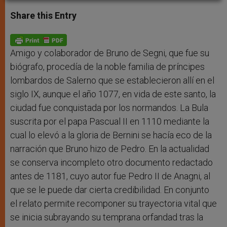
a
s
c
i
a
t
s
e
t
r
Share this Entry
s
e
b
t
e
A
n
o
e
p
g
o
r
p
e
k
r
Amigo y colaborador de Bruno de Segni, que fue su
biógrafo, procedía de la noble familia de príncipes
lombardos de Salerno que se establecieron allí en el
siglo IX, aunque el año 1077, en vida de este santo, la
ciudad fue conquistada por los normandos. La Bula
suscrita por el papa Pascual II en 1110 mediante la
cual lo elevó a la gloria de Bernini se hacía eco de la
narración que Bruno hizo de Pedro. En la actualidad
se conserva incompleto otro documento redactado
antes de 1181, cuyo autor fue Pedro II de Anagni, al
que se le puede dar cierta credibilidad. En conjunto
el relato permite recomponer su trayectoria vital que
se inicia subrayando su temprana orfandad tras la