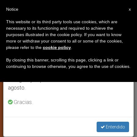
ES
Notice
×
x
Aviso importante
This website or its third party tools use cookies, which are
necessary to its functioning and required to achieve the
Del 27 de julio al 7 de agosto haremos la pausa
purposes illustrated in the cookie policy. If you want to know
San Pedro De Anagni
anual, aprovechando que en el periodo de verano
more or withdraw your consent to all or some of the cookies,
please refer to the
cookie policy
.
se generan menos informaciones y también el
consumo de las mismas disminuye.
By closing this banner, scrolling this page, clicking a link or
«Monje benedictino, obispo e impulsor
continuing to browse otherwise, you agree to the use of cookies.
Retomamos el trabajo ordinario de las ediciones
en su sede de la reforma gregoriana. A
en inglés y español de ZENIT el lunes 10 de
él se debe la reconstrucción de la
agosto.
basílica-catedral de Anagni; en ella fue
canonizada Clara de Asís»
Gracias.
AGOSTO 03, 2014 00:00
ISABEL ORELLANA VILCHES
ESPIRITUALIDAD
Entendido
W
M
F
T
S
h
e
a
w
h