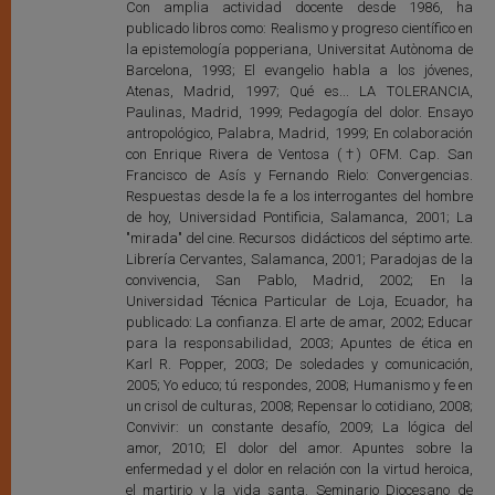
Con amplia actividad docente desde 1986, ha
publicado libros como: Realismo y progreso científico en
la epistemología popperiana, Universitat Autònoma de
Barcelona, 1993; El evangelio habla a los jóvenes,
Atenas, Madrid, 1997; Qué es... LA TOLERANCIA,
Paulinas, Madrid, 1999; Pedagogía del dolor. Ensayo
antropológico, Palabra, Madrid, 1999; En colaboración
con Enrique Rivera de Ventosa (†) OFM. Cap. San
Francisco de Asís y Fernando Rielo: Convergencias.
Respuestas desde la fe a los interrogantes del hombre
de hoy, Universidad Pontificia, Salamanca, 2001; La
"mirada" del cine. Recursos didácticos del séptimo arte.
Librería Cervantes, Salamanca, 2001; Paradojas de la
convivencia, San Pablo, Madrid, 2002; En la
Universidad Técnica Particular de Loja, Ecuador, ha
publicado: La confianza. El arte de amar, 2002; Educar
para la responsabilidad, 2003; Apuntes de ética en
Karl R. Popper, 2003; De soledades y comunicación,
2005; Yo educo; tú respondes, 2008; Humanismo y fe en
un crisol de culturas, 2008; Repensar lo cotidiano, 2008;
Convivir: un constante desafío, 2009; La lógica del
amor, 2010; El dolor del amor. Apuntes sobre la
enfermedad y el dolor en relación con la virtud heroica,
el martirio y la vida santa. Seminario Diocesano de