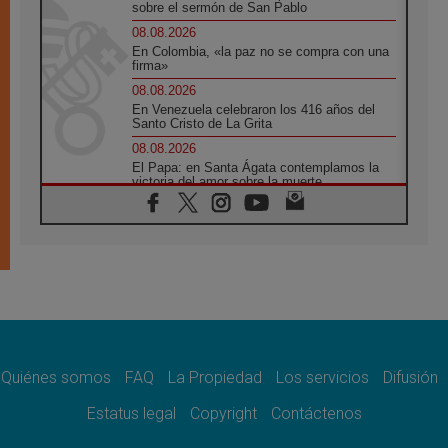
sobre el sermón de San Pablo
08.08.2026
En Colombia, «la paz no se compra con una
firma»
08.08.2026
En Venezuela celebraron los 416 años del
Santo Cristo de La Grita
08.08.2026
El Papa: en Santa Ágata contemplamos la
victoria del amor sobre la muerte
08.08.2026
León XIV visitará el Santuario de la Madre
del Buen Consejo de Genazzano
07.08.2026
Filipinas: el Vicariato Apostólico de Calapán
se convierte en diócesis
07.08.2026
Honduras: Los desplazados invisibles de una
crisis olvidada
Quiénes somos
FAQ
La Propiedad
Los servicios
Difusión
07.08.2026
Bokalic: "En Argentina el Papa León señalará
Estatus legal
Copyright
Contáctenos
el compromiso del cristiano"
07.08.2026