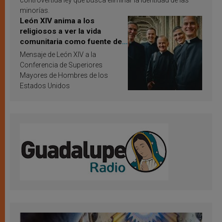
controvertida ley que busca eliminar la identidad de las
minorías.
León XIV anima a los
religiosos a ver la vida
comunitaria como fuente de
inspiración y santificación
Mensaje de León XIV a la
Conferencia de Superiores
Mayores de Hombres de los
Estados Unidos