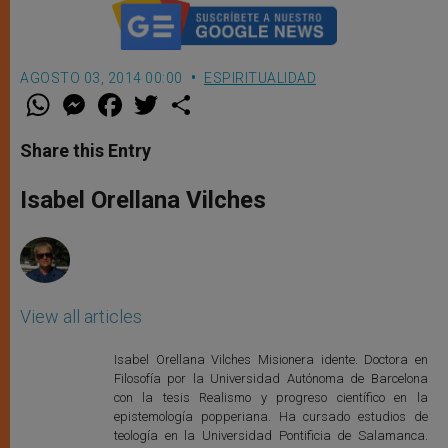
AGOSTO 03, 2014 00:00
ESPIRITUALIDAD
W
M
F
T
S
h
e
a
w
h
a
s
c
i
a
t
s
e
t
r
Share this Entry
s
e
b
t
e
A
n
o
e
p
g
o
r
Isabel Orellana Vilches
p
e
k
r
View all articles
Isabel Orellana Vilches Misionera idente. Doctora en
Filosofía por la Universidad Autónoma de Barcelona
con la tesis Realismo y progreso científico en la
epistemología popperiana. Ha cursado estudios de
teología en la Universidad Pontificia de Salamanca.