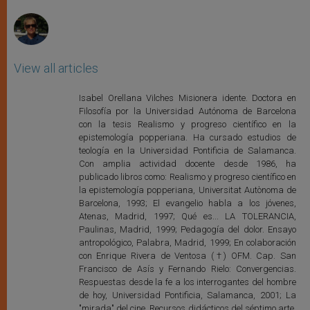
r
View all articles
Isabel Orellana Vilches Misionera idente. Doctora en
Filosofía por la Universidad Autónoma de Barcelona
con la tesis Realismo y progreso científico en la
epistemología popperiana. Ha cursado estudios de
teología en la Universidad Pontificia de Salamanca.
Con amplia actividad docente desde 1986, ha
publicado libros como: Realismo y progreso científico en
la epistemología popperiana, Universitat Autònoma de
Barcelona, 1993; El evangelio habla a los jóvenes,
Atenas, Madrid, 1997; Qué es... LA TOLERANCIA,
Paulinas, Madrid, 1999; Pedagogía del dolor. Ensayo
antropológico, Palabra, Madrid, 1999; En colaboración
con Enrique Rivera de Ventosa (†) OFM. Cap. San
Francisco de Asís y Fernando Rielo: Convergencias.
Respuestas desde la fe a los interrogantes del hombre
de hoy, Universidad Pontificia, Salamanca, 2001; La
"mirada" del cine. Recursos didácticos del séptimo arte.