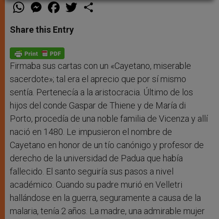
W
M
F
T
S
h
e
a
w
h
a
s
c
i
a
t
s
e
t
r
Share this Entry
s
e
b
t
e
A
n
o
e
p
g
o
r
p
e
k
r
Firmaba sus cartas con un «Cayetano, miserable
sacerdote»; tal era el aprecio que por sí mismo
sentía. Pertenecía a la aristocracia. Último de los
hijos del conde Gaspar de Thiene y de María di
Porto, procedía de una noble familia de Vicenza y allí
nació en 1480. Le impusieron el nombre de
Cayetano en honor de un tío canónigo y profesor de
derecho de la universidad de Padua que había
fallecido. El santo seguiría sus pasos a nivel
académico. Cuando su padre murió en Velletri
hallándose en la guerra, seguramente a causa de la
malaria, tenía 2 años. La madre, una admirable mujer