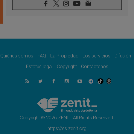
espacio público
07.08.2026
Lanzan un proyecto de empoderamiento
digital para mujeres líderes en África
07.08.2026
Programa oficial del Viaje Apostólico del
Papa León XIV a Francia
07.08.2026
Obispos de Ecuador: El bien de las familias
no admite premuras legislativas
Quiénes somos
FAQ
La Propiedad
Los servicios
Difusión
06.08.2026
Estatus legal
Copyright
Contáctenos
Cardenal Parolin: La paz comienza con la
empatía al dolor del otro
06.08.2026
Fray Marco Vianelli: Aprender el Evangelio
de la Paz en la Escuela de San Francisco
06.08.2026
La visita del Papa León XIV a Asís en un
minuto
Copyright © 2026 ZENIT. All Rights Reserved.
https://es.zenit.org