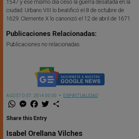
1547 y ese mismo día cesó la guerra desatada en la
ciudad. Urbano VIII lo beatificó el 8 de octubre de
1629. Clemente X lo canonizó el 12 de abril de 1671.
Publicaciones Relacionadas:
Publicaciones no relacionadas.
AGOSTO 07, 2014 00:00
ESPIRITUALIDAD
W
M
F
T
S
h
e
a
w
h
a
s
c
i
a
t
s
e
t
r
Share this Entry
s
e
b
t
e
A
n
o
e
p
g
o
r
Isabel Orellana Vilches
p
e
k