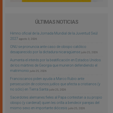
ÚLTIMAS NOTICIAS
Himno oficial de la Jornada Mundial de la Juventud Seúl
2027
agosto 3, 2026
ONU se pronuncia ante caso de obispo católico
desaparecido por la dictadura nicaragüense
julio 25, 2026
Aumenta el interés por la beatificación en Estados Unidos
de los mártires de Georgia que murieron defendiendo el
matrimonio
julio 25, 2026
Franciscanos piden ayuda a Marco Rubio ante
persecución de colonos judíos que afecta a cristianos (y
no sólo) en Tierra Santa
julio 25, 2026
Sacerdotes alemanes fieles al Papa contestan a su propio
obispo (y cardenal) quien les orilla a bendecir parejas del
mismo sexo en importante diócesis
julio 25, 2026