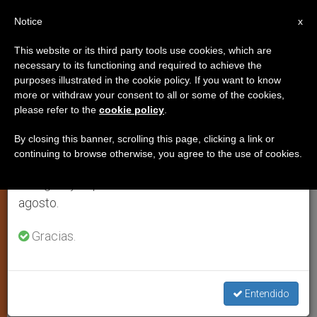
ES
Notice
×
x
Aviso importante
This website or its third party tools use cookies, which are
necessary to its functioning and required to achieve the
Del 27 de julio al 7 de agosto haremos la pausa
purposes illustrated in the cookie policy. If you want to know
San Cayetano De Thiene
anual, aprovechando que en el periodo de verano
more or withdraw your consent to all or some of the cookies,
please refer to the
cookie policy
.
se generan menos informaciones y también el
consumo de las mismas disminuye.
By closing this banner, scrolling this page, clicking a link or
«Este aristócrata, doctor en derecho
continuing to browse otherwise, you agree to the use of cookies.
Retomamos el trabajo ordinario de las ediciones
civil y canónico, conocido como el
en inglés y español de ZENIT el lunes 10 de
santo de la providencia, es el fundador
agosto.
de los teatinos y del hospital de
incurables. Es patrono de los
Gracias.
desempleados»
AGOSTO 07, 2014 00:00
ISABEL ORELLANA VILCHES
Entendido
ESPIRITUALIDAD