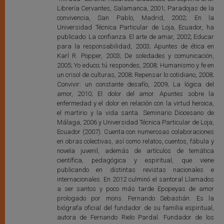
Librería Cervantes, Salamanca, 2001; Paradojas de la
convivencia, San Pablo, Madrid, 2002; En la
Universidad Técnica Particular de Loja, Ecuador, ha
publicado: La confianza. El arte de amar, 2002; Educar
para la responsabilidad, 2003; Apuntes de ética en
Karl R. Popper, 2003; De soledades y comunicación,
2005; Yo educo; tú respondes, 2008; Humanismo y fe en
un crisol de culturas, 2008; Repensar lo cotidiano, 2008;
Convivir: un constante desafío, 2009; La lógica del
amor, 2010; El dolor del amor. Apuntes sobre la
enfermedad y el dolor en relación con la virtud heroica,
el martirio y la vida santa. Seminario Diocesano de
Málaga, 2006 y Universidad Técnica Particular de Loja,
Ecuador (2007). Cuenta con numerosas colaboraciones
en obras colectivas, así como relatos, cuentos, fábula y
novela juvenil, además de artículos de temática
científica, pedagógica y espiritual, que viene
publicando en distintas revistas nacionales e
internacionales. En 2012 culminó el santoral Llamados
a ser santos y poco más tarde Epopeyas de amor
prologado por mons. Fernando Sebastián. Es la
biógrafa oficial del fundador de su familia espiritual,
autora de Fernando Rielo Pardal. Fundador de los