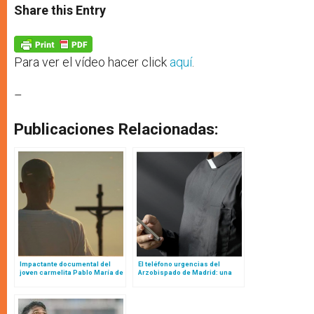
t
s
e
t
r
Share this Entry
s
e
b
t
e
A
n
o
e
p
g
o
r
p
e
k
r
Para ver el vídeo hacer click
aquí
.
–
Publicaciones Relacionadas:
Impactante documental del
El teléfono urgencias del
joven carmelita Pablo María de
Arzobispado de Madrid: una
la Cruz que abrazó con alegría
excelente iniciativa para
la hermana muerte
replicar, porque salva almas