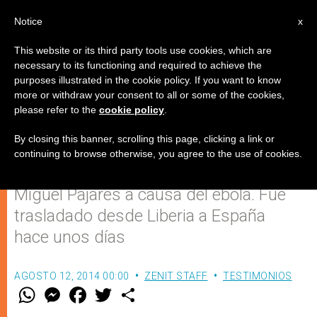
ES
Notice
x
This website or its third party tools use cookies, which are
necessary to its functioning and required to achieve the
purposes illustrated in the cookie policy. If you want to know
Fallece misionero español
more or withdraw your consent to all or some of the cookies,
please refer to the
cookie policy
.
infectado por ébola (Vídeo)
By closing this banner, scrolling this page, clicking a link or
continuing to browse otherwise, you agree to the use of cookies.
Ha fallecido el misionero español
Miguel Pajares a causa del ébola. Fue
trasladado desde Liberia a España
hace unos días
AGOSTO 12, 2014 00:00
ZENIT STAFF
TESTIMONIOS
W
M
F
T
S
h
e
a
w
h
a
s
c
i
a