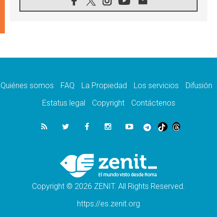
10.08.2026
Ébola en RD Congo: Alarma de la UNICEF
por 743 casos confirmados entre niños
10.08.2026
Los obispos de Francia invitan a rezar por el
viaje del Papa
10.08.2026
Indonesia: Un dólar para la construcción de
219 iglesias
Quiénes somos
FAQ
La Propiedad
Los servicios
Difusión
10.08.2026
En Cisjordania, los cristianos se sienten
Estatus legal
Copyright
Contáctenos
solos frente a la violencia de los colonos
09.08.2026
Iglesia en Ceuta convoca a una vigilia de
oración por la paz y la estabilidad
09.08.2026
El Papa: Detengan la espiral de violencia y
den cabida a la diplomacia
Copyright © 2026 ZENIT. All Rights Reserved.
https://es.zenit.org