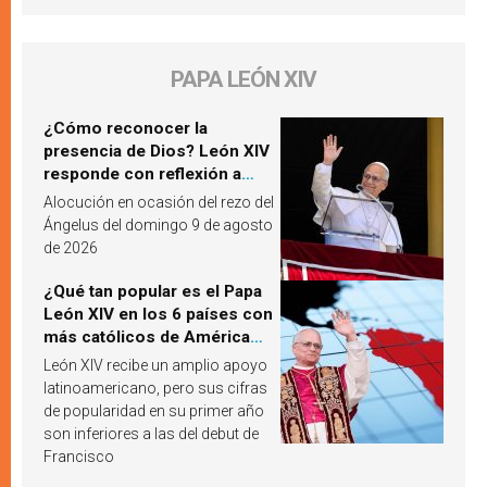
PAPA LEÓN XIV
¿Cómo reconocer la
presencia de Dios? León XIV
responde con reflexión a
partir de un pasaje del
Alocución en ocasión del rezo del
Evangelio
Ángelus del domingo 9 de agosto
de 2026
¿Qué tan popular es el Papa
León XIV en los 6 países con
más católicos de América
Latina en 2026? Publican
León XIV recibe un amplio apoyo
resultados de investigación
latinoamericano, pero sus cifras
de popularidad en su primer año
son inferiores a las del debut de
Francisco