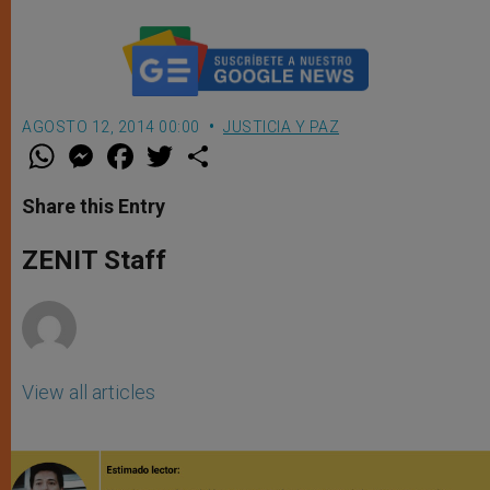
AGOSTO 12, 2014 00:00
JUSTICIA Y PAZ
W
M
F
T
S
h
e
a
w
h
a
s
c
i
a
t
s
e
t
r
Share this Entry
s
e
b
t
e
A
n
o
e
p
g
o
r
ZENIT Staff
p
e
k
r
View all articles