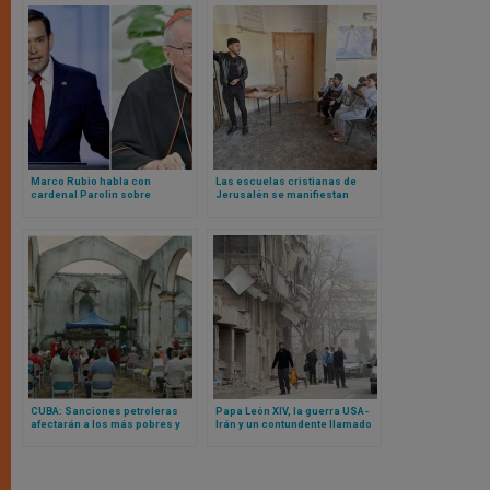
Marco Rubio habla con
Las escuelas cristianas de
cardenal Parolin sobre
Jerusalén se manifiestan
Venezuela: esto es lo que se ha
contra las restricciones
dicho
israelíes al profesorado
palestino
CUBA: Sanciones petroleras
Papa León XIV, la guerra USA-
afectarán a los más pobres y
Irán y un contundente llamado
débiles, advierten obispos
en un Oriente Medio al borde
del abismo