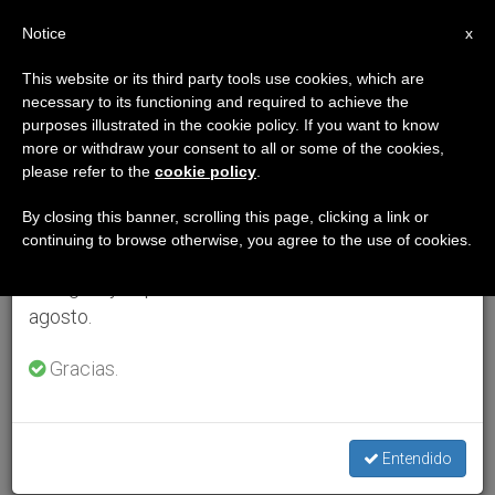
ES
Notice
×
x
Aviso importante
This website or its third party tools use cookies, which are
necessary to its functioning and required to achieve the
Del 27 de julio al 7 de agosto haremos la pausa
purposes illustrated in the cookie policy. If you want to know
anual, aprovechando que en el periodo de verano
more or withdraw your consent to all or some of the cookies,
please refer to the
cookie policy
.
se generan menos informaciones y también el
consumo de las mismas disminuye.
By closing this banner, scrolling this page, clicking a link or
continuing to browse otherwise, you agree to the use of cookies.
Retomamos el trabajo ordinario de las ediciones
en inglés y español de ZENIT el lunes 10 de
agosto.
Gracias.
Entendido