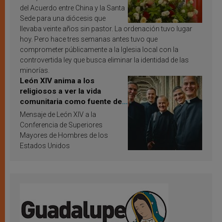
del Acuerdo entre China y la Santa
Sede para una diócesis que
llevaba veinte años sin pastor. La ordenación tuvo lugar
hoy. Pero hace tres semanas antes tuvo que
comprometer públicamente a la Iglesia local con la
controvertida ley que busca eliminar la identidad de las
minorías.
León XIV anima a los
religiosos a ver la vida
comunitaria como fuente de
inspiración y santificación
Mensaje de León XIV a la
Conferencia de Superiores
Mayores de Hombres de los
Estados Unidos