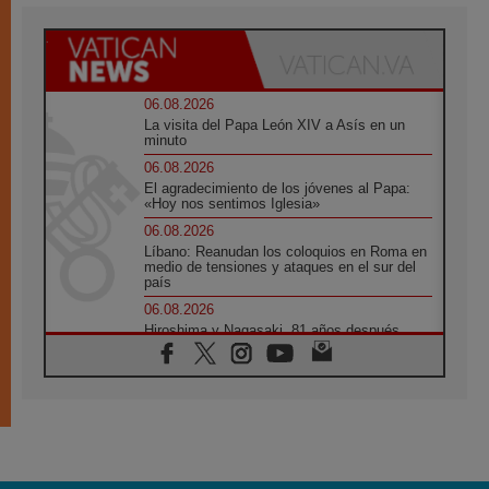
06.08.2026
La visita del Papa León XIV a Asís en un
minuto
06.08.2026
El agradecimiento de los jóvenes al Papa:
«Hoy nos sentimos Iglesia»
06.08.2026
Líbano: Reanudan los coloquios en Roma en
medio de tensiones y ataques en el sur del
país
06.08.2026
Hiroshima y Nagasaki, 81 años después.
Comienzan "Diez Días Oración por la Paz"
06.08.2026
Pizzaballa en Asís: los cristianos quieren
paz
06.08.2026
Sturla: La visita de León XIV será una buena
noticia para todo el Uruguay