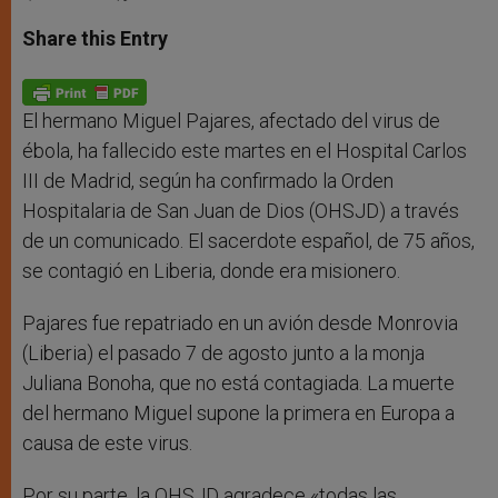
a
s
c
i
a
t
s
e
t
r
Share this Entry
s
e
b
t
e
A
n
o
e
p
g
o
r
p
e
k
r
El hermano Miguel Pajares, afectado del virus de
ébola, ha fallecido este martes en el Hospital Carlos
III de Madrid, según ha confirmado la Orden
Hospitalaria de San Juan de Dios (OHSJD) a través
de un comunicado. El sacerdote español, de 75 años,
se contagió en Liberia, donde era misionero.
Pajares fue repatriado en un avión desde Monrovia
(Liberia) el pasado 7 de agosto junto a la monja
Juliana Bonoha, que no está contagiada. La muerte
del hermano Miguel supone la primera en Europa a
causa de este virus.
Por su parte, la OHSJD agradece «todas las