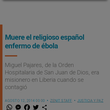
Muere el religioso español
enfermo de ébola
Miguel Pajares, de la Orden
Hospitalaria de San Juan de Dios, era
misionero en Liberia cuando se
contagió
AGOSTO 12, 2014 00:00
ZENIT STAFF
JUSTICIA Y PAZ
W
M
F
T
S
h
e
a
w
h