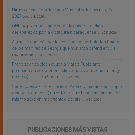
Himno oficial de la Jornada Mundial de la Juventud Seúl
2027
agosto 3, 2026
ONU se pronuncia ante caso de obispo católico
desaparecido por la dictadura nicaragüense
julio 25, 2026
Aumenta el interés por la beatificación en Estados Unidos
de los mártires de Georgia que murieron defendiendo el
matrimonio
julio 25, 2026
Franciscanos piden ayuda a Marco Rubio ante
persecución de colonos judíos que afecta a cristianos (y
no sólo) en Tierra Santa
julio 25, 2026
Sacerdotes alemanes fieles al Papa contestan a su propio
obispo (y cardenal) quien les orilla a bendecir parejas del
mismo sexo en importante diócesis
julio 25, 2026
PUBLICACIONES MÁS VISTAS