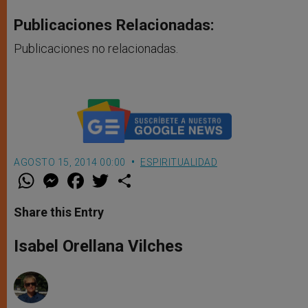
Publicaciones Relacionadas:
Publicaciones no relacionadas.
AGOSTO 15, 2014 00:00
ESPIRITUALIDAD
W
M
F
T
S
h
e
a
w
h
a
s
c
i
a
t
s
e
t
r
Share this Entry
s
e
b
t
e
A
n
o
e
p
g
o
r
Isabel Orellana Vilches
p
e
k
r