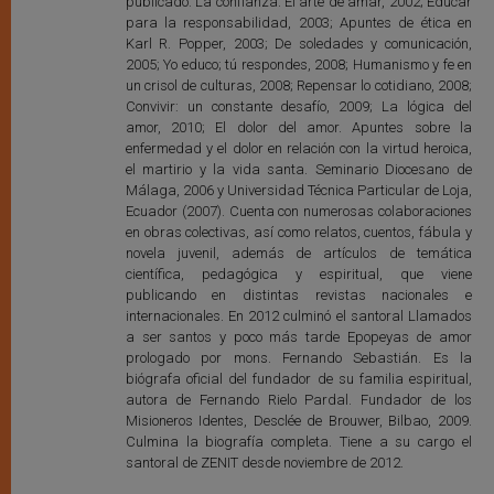
publicado: La confianza. El arte de amar, 2002; Educar
para la responsabilidad, 2003; Apuntes de ética en
Karl R. Popper, 2003; De soledades y comunicación,
2005; Yo educo; tú respondes, 2008; Humanismo y fe en
un crisol de culturas, 2008; Repensar lo cotidiano, 2008;
Convivir: un constante desafío, 2009; La lógica del
amor, 2010; El dolor del amor. Apuntes sobre la
enfermedad y el dolor en relación con la virtud heroica,
el martirio y la vida santa. Seminario Diocesano de
Málaga, 2006 y Universidad Técnica Particular de Loja,
Ecuador (2007). Cuenta con numerosas colaboraciones
en obras colectivas, así como relatos, cuentos, fábula y
novela juvenil, además de artículos de temática
científica, pedagógica y espiritual, que viene
publicando en distintas revistas nacionales e
internacionales. En 2012 culminó el santoral Llamados
a ser santos y poco más tarde Epopeyas de amor
prologado por mons. Fernando Sebastián. Es la
biógrafa oficial del fundador de su familia espiritual,
autora de Fernando Rielo Pardal. Fundador de los
Misioneros Identes, Desclée de Brouwer, Bilbao, 2009.
Culmina la biografía completa. Tiene a su cargo el
santoral de ZENIT desde noviembre de 2012.