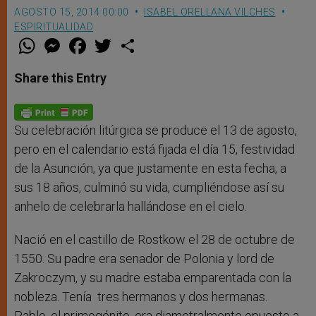
AGOSTO 15, 2014 00:00
ISABEL ORELLANA VILCHES
ESPIRITUALIDAD
W
M
F
T
S
h
e
a
w
h
a
s
c
i
a
t
s
e
t
r
Share this Entry
s
e
b
t
e
A
n
o
e
p
g
o
r
p
e
k
r
Su celebración litúrgica se produce el 13 de agosto,
pero en el calendario está fijada el día 15, festividad
de la Asunción, ya que justamente en esta fecha, a
sus 18 años, culminó su vida, cumpliéndose así su
anhelo de celebrarla hallándose en el cielo.
Nació en el castillo de Rostkow el 28 de octubre de
1550. Su padre era senador de Polonia y lord de
Zakroczym, y su madre estaba emparentada con la
nobleza. Tenía tres hermanos y dos hermanas.
Pablo, el primogénito, era diametralmente opuesto a