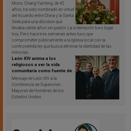
Mons. Chang Yanfeng, de 42
años, ha sido nombrado en virtud
del Acuerdo entre China y la Santa
Sede para una diócesis que
llevaba veinte años sin pastor. La ordenación tuvo lugar
hoy. Pero hace tres semanas antes tuvo que
comprometer públicamente a la Iglesia local con la
controvertida ley que busca eliminar la identidad de las
minorías.
León XIV anima a los
religiosos a ver la vida
comunitaria como fuente de
inspiración y santificación
Mensaje de León XIV a la
Conferencia de Superiores
Mayores de Hombres de los
Estados Unidos