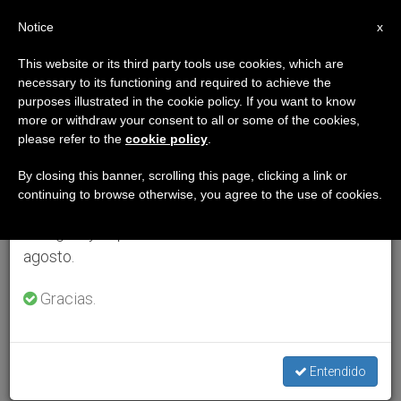
ES
Notice
×
x
Aviso importante
This website or its third party tools use cookies, which are
necessary to its functioning and required to achieve the
Del 27 de julio al 7 de agosto haremos la pausa
purposes illustrated in the cookie policy. If you want to know
anual, aprovechando que en el periodo de verano
more or withdraw your consent to all or some of the cookies,
please refer to the
cookie policy
.
se generan menos informaciones y también el
consumo de las mismas disminuye.
By closing this banner, scrolling this page, clicking a link or
continuing to browse otherwise, you agree to the use of cookies.
Retomamos el trabajo ordinario de las ediciones
en inglés y español de ZENIT el lunes 10 de
agosto.
Gracias.
Entendido