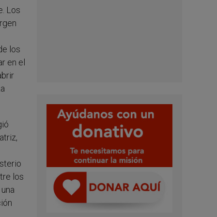
e. Los
irgen
de los
r en el
brir
La
gió
triz,
sterio
tre los
 una
ción