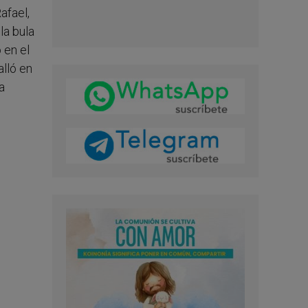
afael,
la bula
 en el
alló en
a