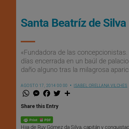
Santa Beatríz de Silva
«Fundadora de las concepcionistas. 
días encerrada en un baúl de palacio 
daño alguno tras la milagrosa apari
AGOSTO 17, 2014 00:00
ISABEL ORELLANA VILCHES
W
M
F
T
S
h
e
a
w
h
a
s
c
i
a
t
s
e
t
r
Share this Entry
s
e
b
t
e
A
n
o
e
p
g
o
r
p
e
k
Hija de Ruy Gómez da Silva, capitán y conquista
r