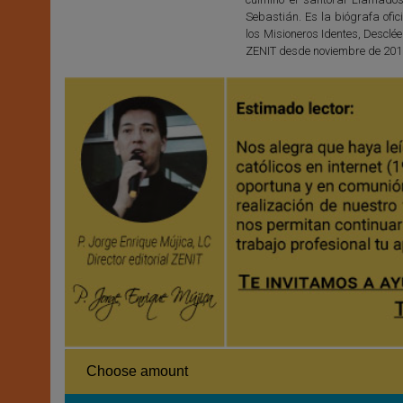
Sebastián. Es la biógrafa ofic
los Misioneros Identes, Desclée
ZENIT desde noviembre de 201