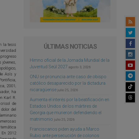
 la tesis
ÚLTIMAS NOTICIAS
iversidad
 progreso
Himno oficial de la Jornada Mundial de la
s jóvenes,
Juventud Seúl 2027
agosto 3, 2026
pológico,
de Asís y
ONU se pronuncia ante caso de obispo
ntificia,
católico desaparecido por la dictadura
ca, 2001;
nicaragüense
julio 25, 2026
uador, ha
n Karl R.
Aumenta el interés por la beatificación en
crisol de
Estados Unidos de los mártires de
 dolor del
Georgia que murieron defendiendo el
 Seminario
matrimonio
julio 25, 2026
numerosas
e temática
Franciscanos piden ayuda a Marco
s. En 2012
Rubio ante persecución de colonos
 Fernando