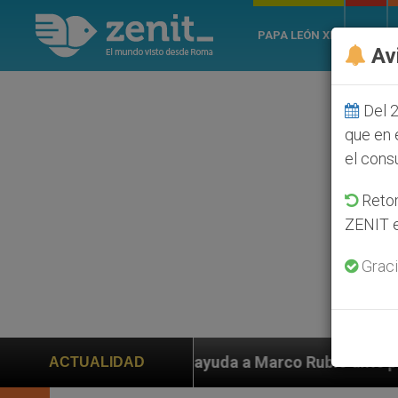
PAPA LEÓN XIV
ROMA
Av
Del 2
que en 
el cons
Retom
ZENIT e
Graci
n ayuda a Marco Rubio ante persecución de colonos jud
ACTUALIDAD