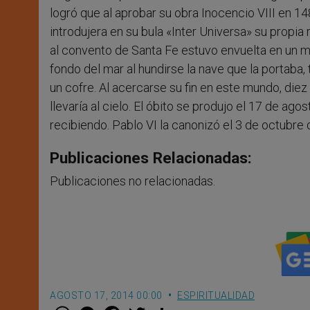
logró que al aprobar su obra Inocencio VIII en 1
introdujera en su bula «Inter Universa» su propia r
al convento de Santa Fe estuvo envuelta en un mi
fondo del mar al hundirse la nave que la portaba, t
un cofre. Al acercarse su fin en este mundo, diez 
llevaría al cielo. El óbito se produjo el 17 de ag
recibiendo. Pablo VI la canonizó el 3 de octubre
Publicaciones Relacionadas:
Publicaciones no relacionadas.
AGOSTO 17, 2014 00:00
ESPIRITUALIDAD
W
M
F
T
S