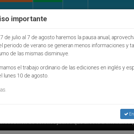
IGLESIA Y MUNDO
DOCUMENTOS
DONATIVOS
iso importante
7 de julio al 7 de agosto haremos la pausa anual, aprovec
el periodo de verano se generan menos informaciones y t
umo de las mismas disminuye.
amos el trabajo ordinario de las ediciones en inglés y es
l lunes 10 de agosto.
as.
En
íos que afecta a cristianos (y no sólo) en Tierra San