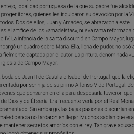
ntejo, localidad portuguesa de la que su padre fue alcald
progenitores, quienes les inculcaron su devoción por la V
 todos. Dos de ellos, Juan y Amadeo, se abrazaron a este
es el artífice de los «amadeístas», nueva rama reformada 
IV. La infancia de la santa discurrió en Campo Mayor, luga
ncargó un cuadro sobre María. Ella, llena de pudor, no osó a
ia fielmente captada por el autor. La pintura, denominada «
a iglesia de Campo Mayor.
 boda de Juan II de Castilla e Isabel de Portugal, que la eli
ntada por ser hija de su primo Alfonso V de Portugal. Bea
jóvenes que pensaron en ella para desposarla tuvieron que
 de Dios y de Él sería. Era frecuente verla por el Real Mona
cramentado. Sin embargo, las bajas pasiones discurrían en
la maledicencia no tardaron en llegar. Muchos sabían que era
 de mantener secretos amoríos con el rey. Tan grave acusa
 no logró obtener sus propósitos.