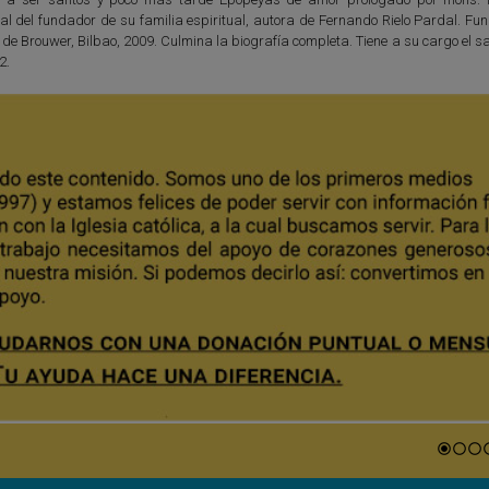
ial del fundador de su familia espiritual, autora de Fernando Rielo Pardal. F
 de Brouwer, Bilbao, 2009. Culmina la biografía completa. Tiene a su cargo el s
2.