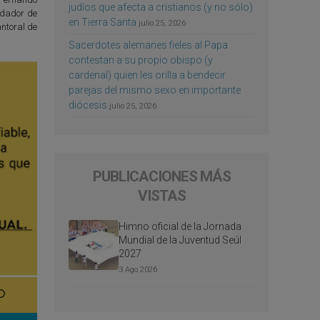
judíos que afecta a cristianos (y no sólo)
undador de
en Tierra Santa
julio 25, 2026
antoral de
Sacerdotes alemanes fieles al Papa
contestan a su propio obispo (y
cardenal) quien les orilla a bendecir
parejas del mismo sexo en importante
diócesis
julio 25, 2026
PUBLICACIONES MÁS
VISTAS
Himno oficial de la Jornada
Mundial de la Juventud Seúl
2027
3 Ago 2026