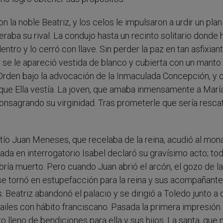
n la noble Beatriz, y los celos le impulsaron a urdir un plan
aba su rival. La condujo hasta un recinto solitario donde 
entro y lo cerró con llave. Sin perder la paz en tan asfixian
 se le apareció vestida de blanco y cubierta con un manto 
Orden bajo la advocación de la Inmaculada Concepción, y q
 que Ella vestía. La joven, que amaba inmensamente a María
onsagrando su virginidad. Tras prometerle que sería resca
 tío Juan Meneses, que recelaba de la reina, acudió al mon
ada en interrogatorio Isabel declaró su gravísimo acto; to
ría muerto. Pero cuando Juan abrió el arcón, el gozo de la
e tornó en estupefacción para la reina y sus acompañantes
 Beatriz abandonó el palacio y se dirigió a Toledo junto a
railes con hábito franciscano. Pasada la primera impresión
o lleno de bendiciones para ella y sus hijos. La santa, que 