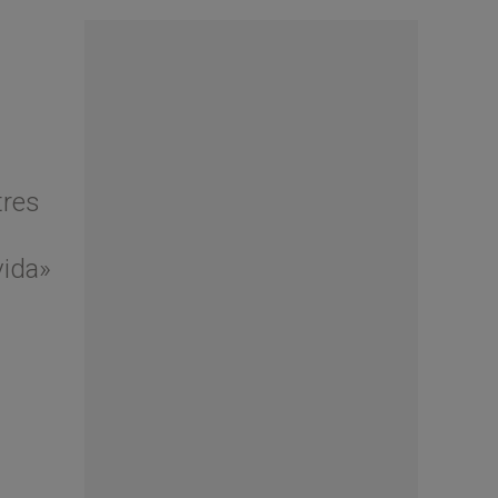
tres
vida»