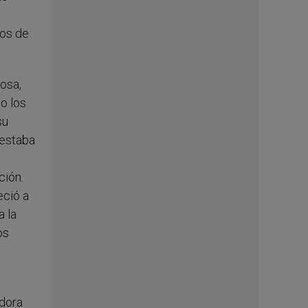
tos de
osa,
o los
su
 estaba
ción.
eció a
a la
os
adora