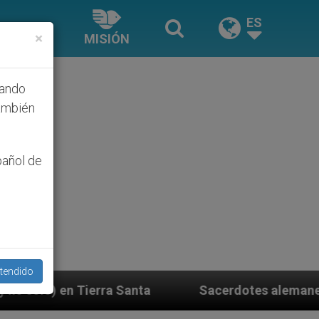
ES
×
MISIÓN
hando
ambién
pañol de
tendido
ta
Sacerdotes alemanes fieles al Papa contesta