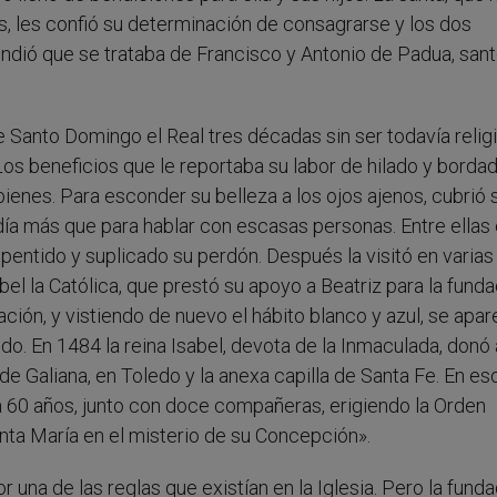
 les confió su determinación de consagrarse y los dos
endió que se trataba de Francisco y Antonio de Padua, san
 Santo Domingo el Real tres décadas sin ser todavía religi
os beneficios que le reportaba su labor de hilado y bordad
 bienes. Para esconder su belleza a los ojos ajenos, cubrió 
día más que para hablar con escasas personas. Entre ellas
rrepentido y suplicado su perdón. Después la visitó en varias
abel la Católica, que prestó su apoyo a Beatriz para la funda
ción, y vistiendo de nuevo el hábito blanco y azul, se apar
do. En 1484 la reina Isabel, devota de la Inmaculada, donó 
de Galiana, en Toledo y la anexa capilla de Santa Fe. En es
ya 60 años, junto con doce compañeras, erigiendo la Orden
anta María en el misterio de su Concepción».
r una de las reglas que existían en la Iglesia. Pero la fund