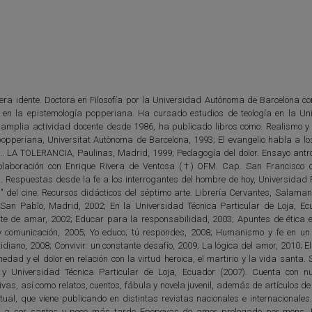
era idente. Doctora en Filosofía por la Universidad Autónoma de Barcelona con
co en la epistemología popperiana. Ha cursado estudios de teología en la Un
 amplia actividad docente desde 1986, ha publicado libros como: Realismo y
 popperiana, Universitat Autònoma de Barcelona, 1993; El evangelio habla a lo
.. LA TOLERANCIA, Paulinas, Madrid, 1999; Pedagogía del dolor. Ensayo antro
olaboración con Enrique Rivera de Ventosa (†) OFM. Cap. San Francisco 
 Respuestas desde la fe a los interrogantes del hombre de hoy, Universidad Po
del cine. Recursos didácticos del séptimo arte. Librería Cervantes, Salaman
 San Pablo, Madrid, 2002; En la Universidad Técnica Particular de Loja, Ec
rte de amar, 2002; Educar para la responsabilidad, 2003; Apuntes de ética e
 comunicación, 2005; Yo educo; tú respondes, 2008; Humanismo y fe en un 
idiano, 2008; Convivir: un constante desafío, 2009; La lógica del amor, 2010; El
dad y el dolor en relación con la virtud heroica, el martirio y la vida santa.
y Universidad Técnica Particular de Loja, Ecuador (2007). Cuenta con 
ivas, así como relatos, cuentos, fábula y novela juvenil, además de artículos d
itual, que viene publicando en distintas revistas nacionales e internacionale
os a ser santos y poco más tarde Epopeyas de amor prologado por mons.