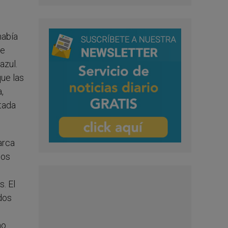
había
te
azul.
ue las
,
tada
arca
dos
. El
 dos
no