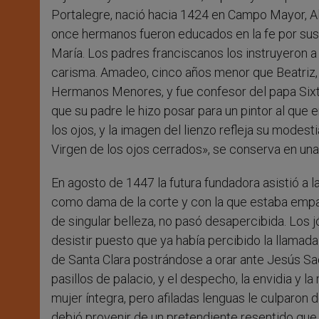
Portalegre, nació hacia 1424 en Campo Mayor, Ale
once hermanos fueron educados en la fe por sus 
María. Los padres franciscanos los instruyeron a
carisma. Amadeo, cinco años menor que Beatriz, 
Hermanos Menores, y fue confesor del papa Sixto 
que su padre le hizo posar para un pintor al que e
los ojos, y la imagen del lienzo refleja su modest
Virgen de los ojos cerrados», se conserva en un
En agosto de 1447 la futura fundadora asistió a la
como dama de la corte y con la que estaba empare
de singular belleza, no pasó desapercibida. Los 
desistir puesto que ya había percibido la llamada
de Santa Clara postrándose a orar ante Jesús Sa
pasillos de palacio, y el despecho, la envidia y 
mujer íntegra, pero afiladas lenguas le culparon
debió provenir de un pretendiente resentido que