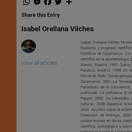
h
e
a
w
h
a
s
c
i
a
t
s
e
t
r
Share this Entry
s
e
b
t
e
A
n
o
e
p
g
o
r
Isabel Orellana Vilches
p
e
k
r
Isabel Orellana Vilches Mision
Realismo y progreso científi
Pontificia de Salamanca. Con
científico en la epistemología
View all articles
Atenas, Madrid, 1997; Qué es.
Palabra, Madrid, 1999; En c
Fernando Rielo: Convergencias.
Salamanca, 2001; La "mirada" 
Paradojas de la convivencia,
publicado: La confianza. El a
Popper, 2003; De soledades y
culturas, 2008; Repensar lo cot
amor. Apuntes sobre la enferme
Diocesano de Málaga, 2006 
colaboraciones en obras colect
científica, pedagógica y espir
culminó el santoral Llamad