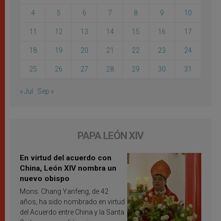
4
5
6
7
8
9
10
11
12
13
14
15
16
17
18
19
20
21
22
23
24
25
26
27
28
29
30
31
« Jul
Sep »
PAPA LEÓN XIV
En virtud del acuerdo con
China, León XIV nombra un
nuevo obispo
Mons. Chang Yanfeng, de 42
años, ha sido nombrado en virtud
del Acuerdo entre China y la Santa