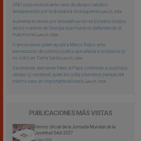
ONU se pronuncia ante caso de obispo católico
desaparecido por la dictadura nicaragüense
julio 25, 2026
Aumenta el interés por la beatificación en Estados Unidos
de los mártires de Georgia que murieron defendiendo el
matrimonio
julio 25, 2026
Franciscanos piden ayuda a Marco Rubio ante
persecución de colonos judíos que afecta a cristianos (y
no sólo) en Tierra Santa
julio 25, 2026
Sacerdotes alemanes fieles al Papa contestan a su propio
obispo (y cardenal) quien les orilla a bendecir parejas del
mismo sexo en importante diócesis
julio 25, 2026
PUBLICACIONES MÁS VISTAS
Himno oficial de la Jornada Mundial de la
Juventud Seúl 2027
3 Ago 2026