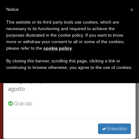
ES
Notice
×
x
Aviso importante
This website or its third party tools use cookies, which are
necessary to its functioning and required to achieve the
Del 27 de julio al 7 de agosto haremos la pausa
purposes illustrated in the cookie policy. If you want to know
Homilía del Papa en la misa por
anual, aprovechando que en el periodo de verano
more or withdraw your consent to all or some of the cookies,
please refer to the
cookie policy
.
se generan menos informaciones y también el
la reconciliación. Texto completo
consumo de las mismas disminuye.
By closing this banner, scrolling this page, clicking a link or
continuing to browse otherwise, you agree to the use of cookies.
Retomamos el trabajo ordinario de las ediciones
La cruz de Cristo revela el poder de
en inglés y español de ZENIT el lunes 10 de
Dios que supera toda división, sana
agosto.
cualquier herida y restablece los lazos
originarios del amor fraterno
Gracias.
AGOSTO 18, 2014 00:00
ZENIT STAFF
PAPAS
W
M
F
T
S
Entendido
h
e
a
w
h
a
s
c
i
a