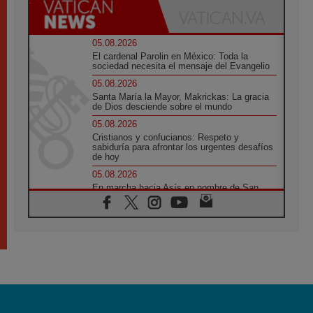
05.08.2026
El cardenal Parolin en México: Toda la
sociedad necesita el mensaje del Evangelio
05.08.2026
Santa María la Mayor, Makrickas: La gracia
de Dios desciende sobre el mundo
05.08.2026
Cristianos y confucianos: Respeto y
sabiduría para afrontar los urgentes desafíos
de hoy
05.08.2026
En marcha hacia Asís en nombre de San
Francisco, a la espera de León
05.08.2026
Venezuela, Padre Pagniello: "En medio del
dolor, una Iglesia que no se rinde"
05.08.2026
La Fuerza del "Círculo de Héroes" con el
Papa en la Audiencia General
05.08.2026
Nuncio en Ucrania: Preocupa escuchar a