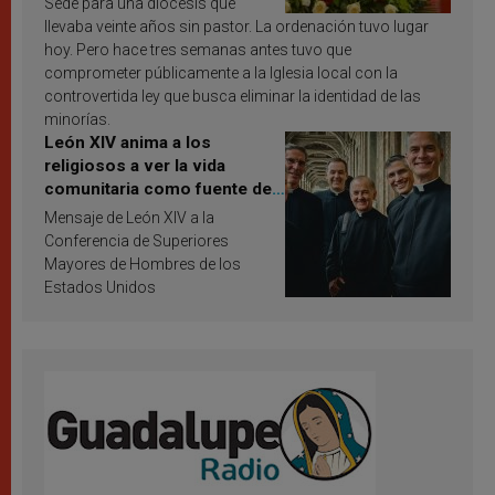
Sede para una diócesis que
llevaba veinte años sin pastor. La ordenación tuvo lugar
hoy. Pero hace tres semanas antes tuvo que
comprometer públicamente a la Iglesia local con la
controvertida ley que busca eliminar la identidad de las
minorías.
León XIV anima a los
religiosos a ver la vida
comunitaria como fuente de
inspiración y santificación
Mensaje de León XIV a la
Conferencia de Superiores
Mayores de Hombres de los
Estados Unidos