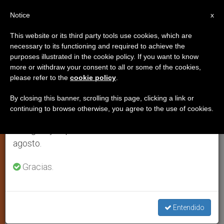
ES
Notice
×
x
Aviso importante
This website or its third party tools use cookies, which are
necessary to its functioning and required to achieve the
Del 27 de julio al 7 de agosto haremos la pausa
purposes illustrated in the cookie policy. If you want to know
Pregunta amorosa
anual, aprovechando que en el periodo de verano
more or withdraw your consent to all or some of the cookies,
please refer to the
cookie policy
.
se generan menos informaciones y también el
consumo de las mismas disminuye.
By closing this banner, scrolling this page, clicking a link or
XXI Domingo Ordinario
continuing to browse otherwise, you agree to the use of cookies.
Retomamos el trabajo ordinario de las ediciones
en inglés y español de ZENIT el lunes 10 de
AGOSTO 21, 2014 00:00
ENRIQUE DÍAZ DÍAZ
agosto.
ESPIRITUALIDAD
W
M
F
T
S
h
e
a
w
h
Gracias.
a
s
c
i
a
t
s
e
t
r
Share this Entry
s
e
b
t
e
A
n
o
e
p
g
o
r
p
e
k
Entendido
r
Isaías 22, 19-23: “Pondré la llave de David sobre su