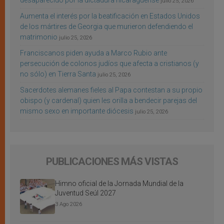
desaparecido por la dictadura nicaragüense
julio 25, 2026
Aumenta el interés por la beatificación en Estados Unidos
de los mártires de Georgia que murieron defendiendo el
matrimonio
julio 25, 2026
Franciscanos piden ayuda a Marco Rubio ante
persecución de colonos judíos que afecta a cristianos (y
no sólo) en Tierra Santa
julio 25, 2026
Sacerdotes alemanes fieles al Papa contestan a su propio
obispo (y cardenal) quien les orilla a bendecir parejas del
mismo sexo en importante diócesis
julio 25, 2026
PUBLICACIONES MÁS VISTAS
Himno oficial de la Jornada Mundial de la
Juventud Seúl 2027
3 Ago 2026