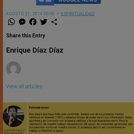
AGOSTO 21, 2014 00:00
ESPIRITUALIDAD
W
M
F
T
S
h
e
a
w
h
a
s
c
i
a
t
s
e
t
r
Share this Entry
s
e
b
t
e
A
n
o
e
p
g
o
r
Enrique Díaz Díaz
p
e
k
r
View all articles