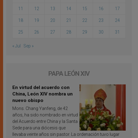
11
12
13
14
15
16
17
18
19
20
21
22
23
24
25
26
27
28
29
30
31
« Jul
Sep »
PAPA LEÓN XIV
En virtud del acuerdo con
China, León XIV nombra un
nuevo obispo
Mons. Chang Yanfeng, de 42
años, ha sido nombrado en virtud
del Acuerdo entre China y la Santa
Sede para una diócesis que
llevaba veinte años sin pastor. La ordenación tuvo lugar