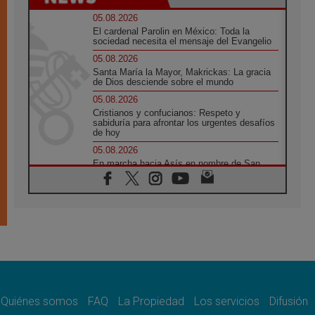
05.08.2026
El cardenal Parolin en México: Toda la
sociedad necesita el mensaje del Evangelio
05.08.2026
Santa María la Mayor, Makrickas: La gracia
de Dios desciende sobre el mundo
05.08.2026
Cristianos y confucianos: Respeto y
sabiduría para afrontar los urgentes desafíos
de hoy
05.08.2026
En marcha hacia Asís en nombre de San
Francisco, a la espera de León
05.08.2026
Venezuela, Padre Pagniello: "En medio del
dolor, una Iglesia que no se rinde"
05.08.2026
La Fuerza del "Círculo de Héroes" con el
Papa en la Audiencia General
05.08.2026
Nuncio en Ucrania: Preocupa escuchar a
quienes bendicen la guerra
Quiénes somos
FAQ
La Propiedad
Los servicios
Difusión
05.08.2026