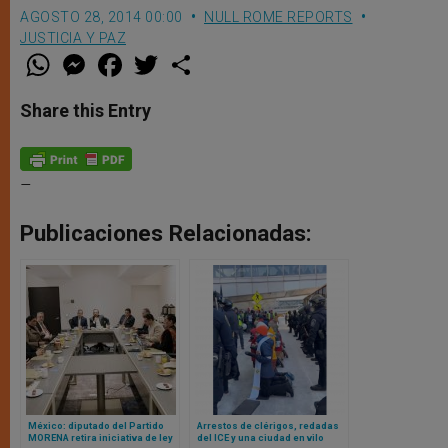
AGOSTO 28, 2014 00:00
NULL ROME REPORTS
JUSTICIA Y PAZ
W
M
F
T
S
h
e
a
w
h
a
s
c
i
a
t
s
e
t
r
Share this Entry
s
e
b
t
e
A
n
o
e
p
g
o
r
p
e
k
r
–
Publicaciones Relacionadas:
México: diputado del Partido
Arrestos de clérigos, redadas
MORENA retira iniciativa de ley
del ICE y una ciudad en vilo