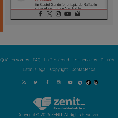
En Castel Gandolfo, el tapiz de Raffaello
sobre el sermón de San Pablo
08.08.2026
En Colombia, «la paz no se compra con una
firma»
08.08.2026
En Venezuela celebraron los 416 años del
Santo Cristo de La Grita
08.08.2026
El Papa: en Santa Ágata contemplamos la
victoria del amor sobre la muerte
Quiénes somos
FAQ
La Propiedad
Los servicios
Difusión
08.08.2026
León XIV visitará el Santuario de la Madre
Estatus legal
Copyright
Contáctenos
del Buen Consejo de Genazzano
07.08.2026
Filipinas: el Vicariato Apostólico de Calapán
se convierte en diócesis
07.08.2026
Honduras: Los desplazados invisibles de una
crisis olvidada
Copyright © 2026 ZENIT. All Rights Reserved.