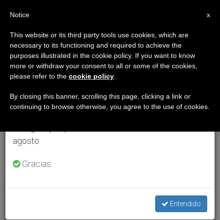
ES
Notice
×
x
Aviso importante
This website or its third party tools use cookies, which are
necessary to its functioning and required to achieve the
Del 27 de julio al 7 de agosto haremos la pausa
purposes illustrated in the cookie policy. If you want to know
anual, aprovechando que en el periodo de verano
more or withdraw your consent to all or some of the cookies,
please refer to the
cookie policy
.
se generan menos informaciones y también el
consumo de las mismas disminuye.
By closing this banner, scrolling this page, clicking a link or
continuing to browse otherwise, you agree to the use of cookies.
Retomamos el trabajo ordinario de las ediciones
en inglés y español de ZENIT el lunes 10 de
agosto.
Gracias.
Entendido