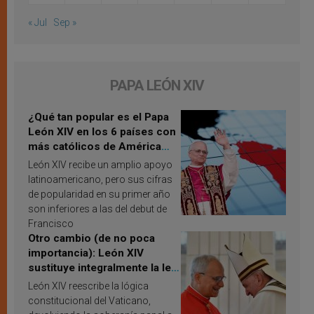
« Jul
Sep »
PAPA LEÓN XIV
¿Qué tan popular es el Papa
León XIV en los 6 países con
más católicos de América
Latina en 2026? Publican
León XIV recibe un amplio apoyo
resultados de investigación
latinoamericano, pero sus cifras
de popularidad en su primer año
son inferiores a las del debut de
Francisco
Otro cambio (de no poca
importancia): León XIV
sustituye integralmente la ley
vaticana de Papa Francisco
León XIV reescribe la lógica
constitucional del Vaticano,