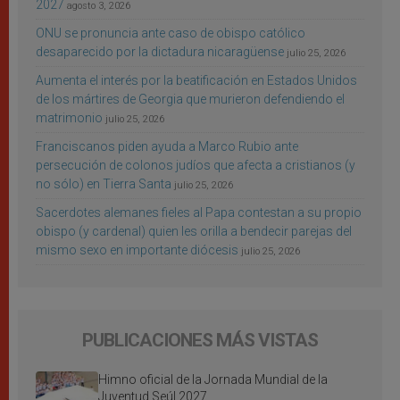
2027
agosto 3, 2026
ONU se pronuncia ante caso de obispo católico
desaparecido por la dictadura nicaragüense
julio 25, 2026
Aumenta el interés por la beatificación en Estados Unidos
de los mártires de Georgia que murieron defendiendo el
matrimonio
julio 25, 2026
Franciscanos piden ayuda a Marco Rubio ante
persecución de colonos judíos que afecta a cristianos (y
no sólo) en Tierra Santa
julio 25, 2026
Sacerdotes alemanes fieles al Papa contestan a su propio
obispo (y cardenal) quien les orilla a bendecir parejas del
mismo sexo en importante diócesis
julio 25, 2026
PUBLICACIONES MÁS VISTAS
Himno oficial de la Jornada Mundial de la
Juventud Seúl 2027