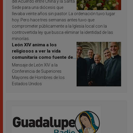
del Acuerdo entre China y la Santa
Sede para una diócesis que
llevaba veinte años sin pastor. La ordenación tuvo lugar
hoy. Pero hace tres semanas antes tuvo que
comprometer públicamente a la Iglesia local con la
controvertida ley que busca eliminar la identidad de las
minorías.
León XIV anima a los
religiosos a ver la vida
comunitaria como fuente de
inspiración y santificación
Mensaje de León XIV a la
Conferencia de Superiores
Mayores de Hombres de los
Estados Unidos