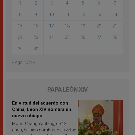
1
2
3
4
5
6
7
8
9
10
11
12
13
14
15
16
17
18
19
20
21
22
23
24
25
26
27
28
29
30
« Ago
Oct »
PAPA LEÓN XIV
En virtud del acuerdo con
China, León XIV nombra un
nuevo obispo
Mons. Chang Yanfeng, de 42
años, ha sido nombrado en virtud