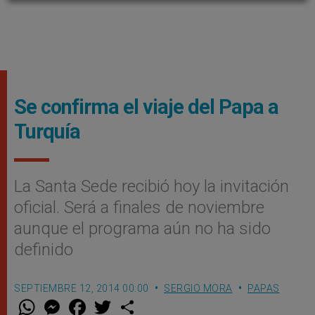
Se confirma el viaje del Papa a
Turquía
La Santa Sede recibió hoy la invitación
oficial. Será a finales de noviembre
aunque el programa aún no ha sido
definido
SEPTIEMBRE 12, 2014 00:00
SERGIO MORA
PAPAS
W
M
F
T
S
h
e
a
w
h