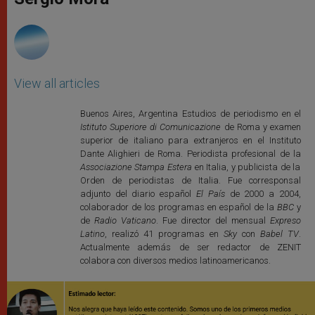
p
e
k
r
View all articles
Buenos Aires, Argentina Estudios de periodismo en el
Istituto Superiore di Comunicazione
de Roma y examen
superior de italiano para extranjeros en el Instituto
Dante Alighieri de Roma. Periodista profesional de la
Associazione Stampa Estera
en Italia, y publicista de la
Orden de periodistas de Italia. Fue corresponsal
adjunto del diario español
El País
de 2000 a 2004,
colaborador de los programas en español de la
BBC
y
de
Radio Vaticano
. Fue director del mensual
Expreso
Latino
, realizó 41 programas en
Sky
con
Babel TV
.
Actualmente además de ser redactor de ZENIT
colabora con diversos medios latinoamericanos.