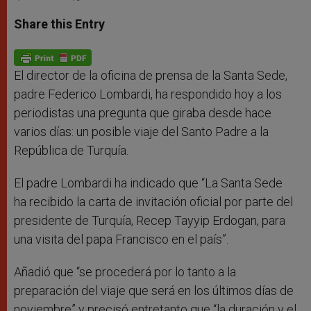
a
s
c
i
a
t
s
e
t
r
Share this Entry
s
e
b
t
e
A
n
o
e
p
g
o
r
p
e
k
r
El director de la oficina de prensa de la Santa Sede,
padre Federico Lombardi, ha respondido hoy a los
periodistas una pregunta que giraba desde hace
varios días: un posible viaje del Santo Padre a la
República de Turquía.
El padre Lombardi ha indicado que “La Santa Sede
ha recibido la carta de invitación oficial por parte del
presidente de Turquía, Recep Tayyip Erdogan, para
una visita del papa Francisco en el país”.
Añadió que “se procederá por lo tanto a la
preparación del viaje que será en los últimos días de
noviembre” y precisó entretanto que “la duración y el