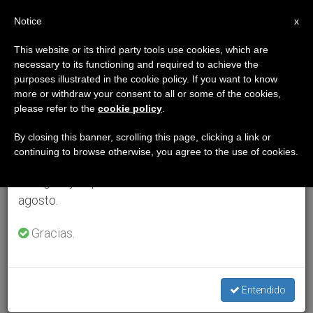
ES
Notice
×
x
Aviso importante
This website or its third party tools use cookies, which are
necessary to its functioning and required to achieve the
Del 27 de julio al 7 de agosto haremos la pausa
purposes illustrated in the cookie policy. If you want to know
anual, aprovechando que en el periodo de verano
more or withdraw your consent to all or some of the cookies,
please refer to the
cookie policy
.
se generan menos informaciones y también el
consumo de las mismas disminuye.
By closing this banner, scrolling this page, clicking a link or
continuing to browse otherwise, you agree to the use of cookies.
Retomamos el trabajo ordinario de las ediciones
en inglés y español de ZENIT el lunes 10 de
agosto.
Gracias.
Entendido