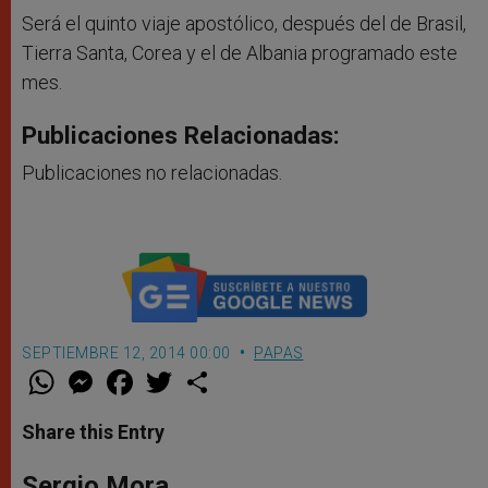
Será el quinto viaje apostólico, después del de Brasil,
Tierra Santa, Corea y el de Albania programado este
mes.
Publicaciones Relacionadas:
Publicaciones no relacionadas.
SEPTIEMBRE 12, 2014 00:00
PAPAS
W
M
F
T
S
h
e
a
w
h
a
s
c
i
a
t
s
e
t
r
Share this Entry
s
e
b
t
e
A
n
o
e
p
g
o
r
Sergio Mora