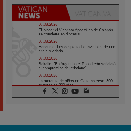
07.08.2026
Filipinas: el Vicariato Apostólico de Calapán
se convierte en diócesis
07.08.2026
Honduras: Los desplazados invisibles de una
crisis olvidada
07.08.2026
Bokalic: "En Argentina el Papa León señalará
el compromiso del cristiano"
07.08.2026
La matanza de niños en Gaza no cesa: 300
muertos en 300 días
07.08.2026
Tagle: La guerra desfigura el mundo, solo la
revelación de Dios lo transfigura
07.08.2026
Presentada la Trienal de Arte de las
Universidades Católicas: «Exercises in
Empathy»
07.08.2026