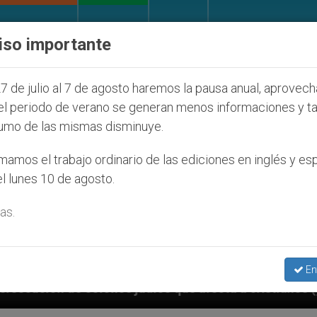
IGLESIA Y MUNDO
DOCUMENTOS
DONATIVOS
iso importante
7 de julio al 7 de agosto haremos la pausa anual, aprovec
el periodo de verano se generan menos informaciones y t
umo de las mismas disminuye.
amos el trabajo ordinario de las ediciones en inglés y es
l lunes 10 de agosto.
as.
En
díos que afecta a cristianos (y no sólo) en Tierra Sa