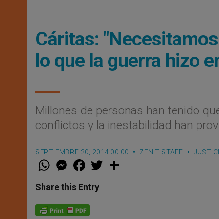
Cáritas: "Necesitamos
lo que la guerra hizo e
Millones de personas han tenido qu
conflictos y la inestabilidad han pro
SEPTIEMBRE 20, 2014 00:00
ZENIT STAFF
JUSTIC
W
M
F
T
S
h
e
a
w
h
a
s
c
i
a
t
s
e
t
r
Share this Entry
s
e
b
t
e
A
n
o
e
p
g
o
r
p
e
k