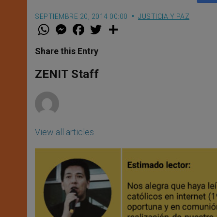
SEPTIEMBRE 20, 2014 00:00
JUSTICIA Y PAZ
W
M
F
T
S
h
e
a
w
h
a
s
c
i
a
t
s
e
t
r
Share this Entry
s
e
b
t
e
A
n
o
e
p
g
o
r
ZENIT Staff
p
e
k
r
View all articles