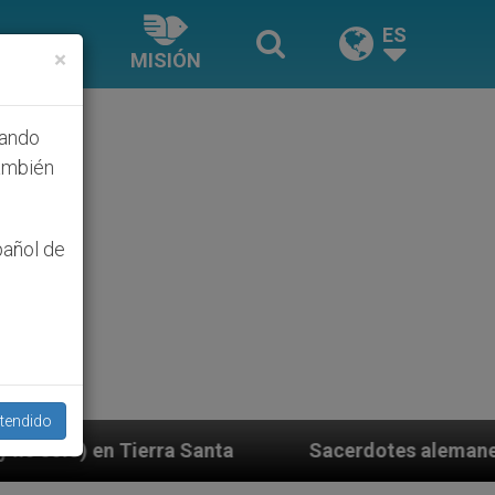
ES
×
MISIÓN
hando
ambién
pañol de
tendido
nta
Sacerdotes alemanes fieles al Papa contesta