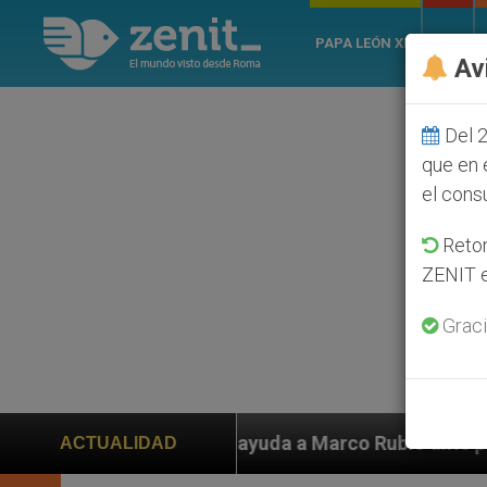
PAPA LEÓN XIV
ROMA
Av
Del 2
que en 
el cons
Retom
ZENIT e
Graci
en ayuda a Marco Rubio ante persecución de colonos ju
ACTUALIDAD