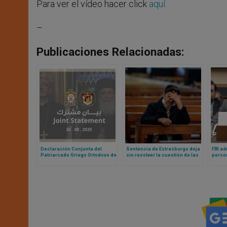
Para ver el vídeo hacer click
aquí
.
r
–
Publicaciones Relacionadas:
Declaración Conjunta del
Sentencia de Estrasburgo deja
FBI ad
Patriarcado Griego Ortodoxo de
sin resolver la cuestión de las
person
Jerusalén y del Patriarcado
restricciones al culto y misas
contra
Latino de Jerusalén ante
durante pandemia
admin
invasión total de Gaza por parte
de Israel