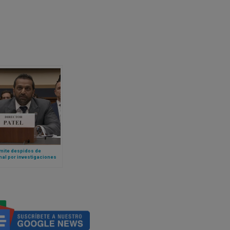
mite despidos de
al por investigaciones
 católicos en la
istración Biden