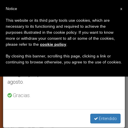
ES
Notice
×
x
Aviso importante
This website or its third party tools use cookies, which are
necessary to its functioning and required to achieve the
Del 27 de julio al 7 de agosto haremos la pausa
purposes illustrated in the cookie policy. If you want to know
Un documental muestra el lado
anual, aprovechando que en el periodo de verano
more or withdraw your consent to all or some of the cookies,
please refer to the
cookie policy
.
se generan menos informaciones y también el
más social de monseñor Álvaro
consumo de las mismas disminuye.
del Portillo (Vídeo)
By closing this banner, scrolling this page, clicking a link or
continuing to browse otherwise, you agree to the use of cookies.
Retomamos el trabajo ordinario de las ediciones
en inglés y español de ZENIT el lunes 10 de
Trabajar para los demás presenta 10
agosto.
iniciativas impulsadas por él en
Gracias.
América Latina
SEPTIEMBRE 27, 2014 00:00
ZENIT STAFF
Entendido
TESTIMONIOS
W
M
F
T
S