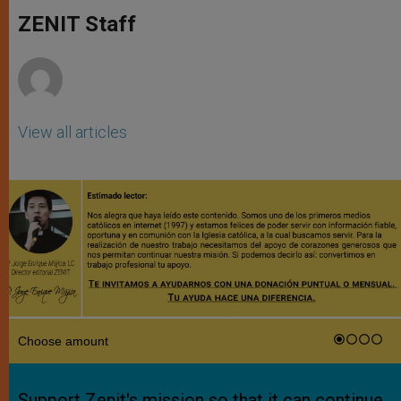
A
n
o
e
p
g
o
r
ZENIT Staff
p
e
k
r
View all articles