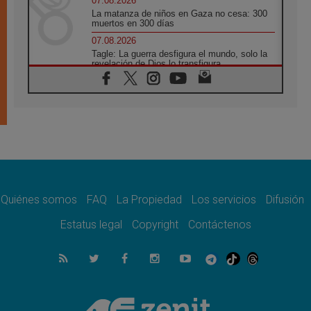
07.08.2026
La matanza de niños en Gaza no cesa: 300
muertos en 300 días
07.08.2026
Tagle: La guerra desfigura el mundo, solo la
revelación de Dios lo transfigura
07.08.2026
Presentada la Trienal de Arte de las
Universidades Católicas: «Exercises in
Empathy»
07.08.2026
Fortunatus Nwachukwu: la comunicación
como misión al servicio del Evangelio
07.08.2026
SIGNIS 2026, dar voz a las religiosas en el
espacio público
Quiénes somos
FAQ
La Propiedad
Los servicios
Difusión
07.08.2026
Estatus legal
Copyright
Contáctenos
Lanzan un proyecto de empoderamiento
digital para mujeres líderes en África
07.08.2026
Programa oficial del Viaje Apostólico del
Papa León XIV a Francia
07.08.2026
Obispos de Ecuador: El bien de las familias