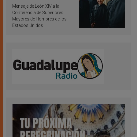
inspiración y santificación
Mensaje de León XIV a la
Conferencia de Superiores
Mayores de Hombres de los
Estados Unidos