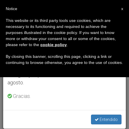
ES
Notice
×
x
Aviso importante
This website or its third party tools use cookies, which are
necessary to its functioning and required to achieve the
Del 27 de julio al 7 de agosto haremos la pausa
purposes illustrated in the cookie policy. If you want to know
anual, aprovechando que en el periodo de verano
more or withdraw your consent to all or some of the cookies,
please refer to the
cookie policy
.
se generan menos informaciones y también el
consumo de las mismas disminuye.
By closing this banner, scrolling this page, clicking a link or
continuing to browse otherwise, you agree to the use of cookies.
Retomamos el trabajo ordinario de las ediciones
en inglés y español de ZENIT el lunes 10 de
agosto.
Gracias.
Entendido