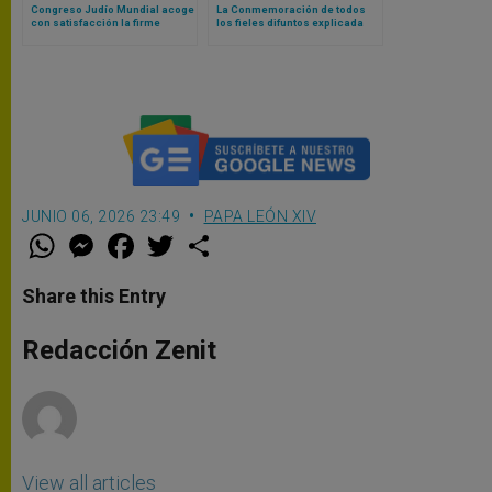
Congreso Judío Mundial acoge
La Conmemoración de todos
con satisfacción la firme
los fieles difuntos explicada
condena del Papa León XIV al
por el Papa León XIV
antisemitismo
JUNIO 06, 2026 23:49
PAPA LEÓN XIV
W
M
F
T
S
h
e
a
w
h
a
s
c
i
a
t
s
e
t
r
Share this Entry
s
e
b
t
e
A
n
o
e
p
g
o
r
Redacción Zenit
p
e
k
r
View all articles