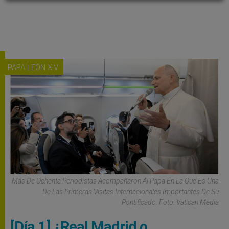
PAPA LEÓN XIV
Más De Ochenta Periodistas Acompañaron Al Papa En La Que Es Una
De Las Primeras Visitas Internacionales Importantes De Su
Pontificado. Foto: Vatican Media
[Día 1] ¿Real Madrid o