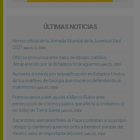
ÚLTIMAS NOTICIAS
Himno oficial de la Jornada Mundial de la Juventud Seúl
2027
agosto 3, 2026
ONU se pronuncia ante caso de obispo católico
desaparecido por la dictadura nicaragüense
julio 25, 2026
Aumenta el interés por la beatificación en Estados Unidos
de los mártires de Georgia que murieron defendiendo el
matrimonio
julio 25, 2026
Franciscanos piden ayuda a Marco Rubio ante
persecución de colonos judíos que afecta a cristianos (y
no sólo) en Tierra Santa
julio 25, 2026
Sacerdotes alemanes fieles al Papa contestan a su propio
obispo (y cardenal) quien les orilla a bendecir parejas del
mismo sexo en importante diócesis
julio 25, 2026