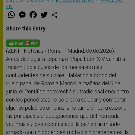
JUNIO 06, 2026 23:49
REDACCIÓN ZENIT
PAPA LEÓN
XIV
W
M
F
T
S
h
e
a
w
h
a
s
c
i
a
t
s
e
t
r
Share this Entry
s
e
b
t
e
A
n
o
e
p
g
o
r
p
e
k
r
(ZENIT Noticias / Roma – Madrid, 06.06.2026).-
Antes de llegar a España, el Papa León XIV ya había
transmitido algunos de los mensajes más
contundentes de su viaje. Hablando a bordo del
vuelo papal de Roma a Madrid la mañana del 6 de
junio, el Pontífice aprovechó su tradicional encuentro
con los periodistas no solo para saludar y compartir
algunas palabras amenas, sino también para exponer
las principales preocupaciones que definen cada
vez más su joven pontificado: la paz en un mundo
armado con un poder destructivo sin precedentes, la