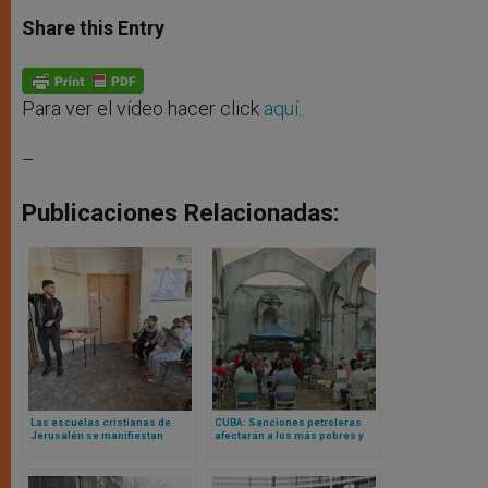
a
s
c
i
a
t
s
e
t
r
Share this Entry
s
e
b
t
e
A
n
o
e
p
g
o
r
p
e
k
r
Para ver el vídeo hacer click
aquí
.
–
Publicaciones Relacionadas:
Las escuelas cristianas de
CUBA: Sanciones petroleras
Jerusalén se manifiestan
afectarán a los más pobres y
contra las restricciones
débiles, advierten obispos
israelíes al profesorado
palestino