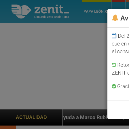
PAPA LEÓN XIV
ROMA
Av
Del 2
que en 
el cons
Retom
ZENIT e
Graci
 ayuda a Marco Rubio ante persecución de colonos judí
ACTUALIDAD