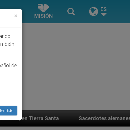
ES
×
MISIÓN
hando
ambién
pañol de
tendido
Sacerdotes alemanes fieles al Papa contestan 