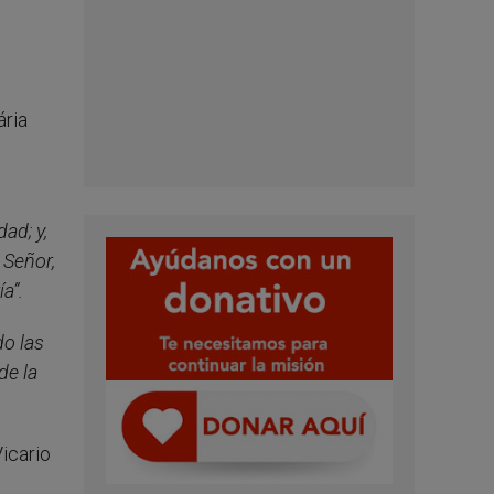
ária
ad; y,
 Señor,
ía
”.
do las
de la
icario