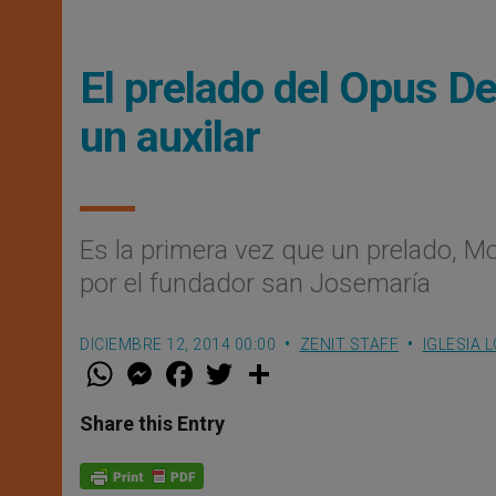
El prelado del Opus De
un auxilar
Es la primera vez que un prelado, Mo
por el fundador san Josemaría
DICIEMBRE 12, 2014 00:00
ZENIT STAFF
IGLESIA 
W
M
F
T
S
h
e
a
w
h
a
s
c
i
a
t
s
e
t
r
Share this Entry
s
e
b
t
e
A
n
o
e
p
g
o
r
p
e
k