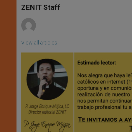
A
n
o
e
p
g
o
r
ZENIT Staff
p
e
k
r
View all articles