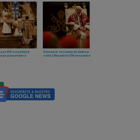
León XIV concedería
Alemania: iniciativa de dedicar
sas para volver a
calle a Benedicto XVI encuentra
ar la misa en latín, según
oposición
cio Pontificio en Reino