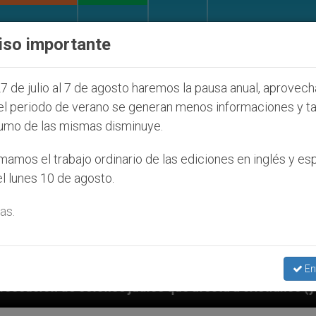
IGLESIA Y MUNDO
DOCUMENTOS
DONATIVOS
iso importante
7 de julio al 7 de agosto haremos la pausa anual, aprovec
el periodo de verano se generan menos informaciones y t
umo de las mismas disminuye.
amos el trabajo ordinario de las ediciones en inglés y es
l lunes 10 de agosto.
as.
En
os que afecta a cristianos (y no sólo) en Tierra Santa