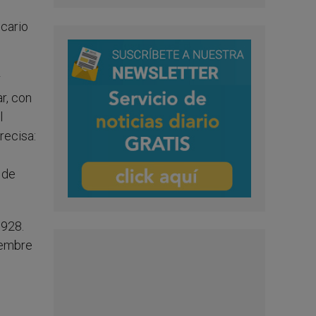
icario
r
r, con
l
recisa:
8 de
1928.
iembre