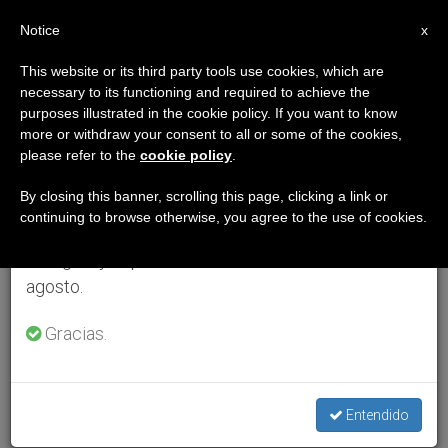
ES
Notice
×
x
Aviso importante
This website or its third party tools use cookies, which are
necessary to its functioning and required to achieve the
Del 27 de julio al 7 de agosto haremos la pausa
purposes illustrated in the cookie policy. If you want to know
anual, aprovechando que en el periodo de verano
more or withdraw your consent to all or some of the cookies,
please refer to the
cookie policy
.
se generan menos informaciones y también el
consumo de las mismas disminuye.
By closing this banner, scrolling this page, clicking a link or
continuing to browse otherwise, you agree to the use of cookies.
Retomamos el trabajo ordinario de las ediciones
en inglés y español de ZENIT el lunes 10 de
agosto.
Gracias.
Entendido