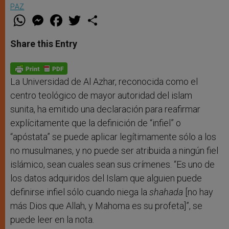
PAZ
W
M
F
T
S
h
e
a
w
h
a
s
c
i
a
t
s
e
t
r
Share this Entry
s
e
b
t
e
A
n
o
e
p
g
o
r
p
e
k
r
La Universidad de Al Azhar, reconocida como el
centro teológico de mayor autoridad del islam
sunita, ha emitido una declaración para reafirmar
explícitamente que la definición de “infiel” o
“apóstata” se puede aplicar legítimamente sólo a los
no musulmanes, y no puede ser atribuida a ningún fiel
islámico, sean cuales sean sus crímenes. “Es uno de
los datos adquiridos del Islam que alguien puede
definirse infiel sólo cuando niega la
shahada
[no hay
más Dios que Allah, y Mahoma es su profeta]”, se
puede leer en la nota.