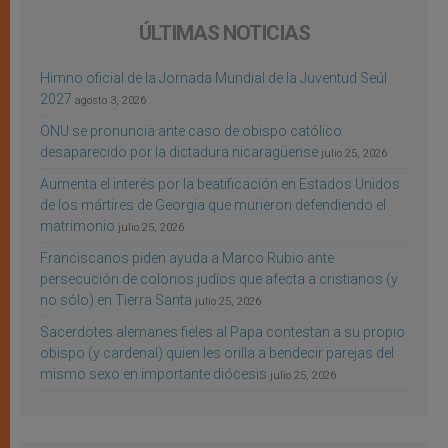
ÚLTIMAS NOTICIAS
Himno oficial de la Jornada Mundial de la Juventud Seúl
2027
agosto 3, 2026
ONU se pronuncia ante caso de obispo católico
desaparecido por la dictadura nicaragüense
julio 25, 2026
Aumenta el interés por la beatificación en Estados Unidos
de los mártires de Georgia que murieron defendiendo el
matrimonio
julio 25, 2026
Franciscanos piden ayuda a Marco Rubio ante
persecución de colonos judíos que afecta a cristianos (y
no sólo) en Tierra Santa
julio 25, 2026
Sacerdotes alemanes fieles al Papa contestan a su propio
obispo (y cardenal) quien les orilla a bendecir parejas del
mismo sexo en importante diócesis
julio 25, 2026