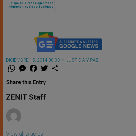
Obispo de El Paso a agentes de
migración: nadie está obligado
a seguir una ley inmoral
DICIEMBRE 15, 2014 00:00
JUSTICIA Y PAZ
W
M
F
T
S
h
e
a
w
h
a
s
c
i
a
t
s
e
t
r
Share this Entry
s
e
b
t
e
A
n
o
e
p
g
o
r
ZENIT Staff
p
e
k
r
View all articles