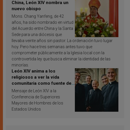
China, León XIV nombra un
nuevo obispo
Mons. Chang Yanfeng, de 42
años, ha sido nombrado en virtud
del Acuerdo entre China y la Santa
Sede para una diócesis que
llevaba veinte años sin pastor. La ordenación tuvo lugar
hoy. Pero hace tres semanas antes tuvo que
comprometer públicamente a la Iglesia local con la
controvertida ley que busca eliminar la identidad de las
minorías.
León XIV anima a los
religiosos a ver la vida
comunitaria como fuente de
inspiración y santificación
Mensaje de León XIV a la
Conferencia de Superiores
Mayores de Hombres de los
Estados Unidos