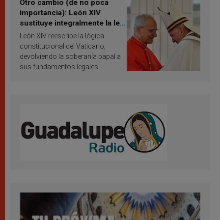
Otro cambio (de no poca
importancia): León XIV
sustituye integralmente la ley
vaticana de Papa Francisco
León XIV reescribe la lógica
constitucional del Vaticano,
devolviendo la soberanía papal a
sus fundamentos legales