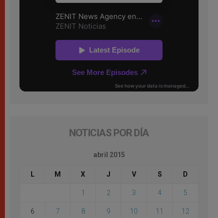
NOTICIAS POR DÍA
abril 2015
L
M
X
J
V
S
D
1
2
3
4
5
6
7
8
9
10
11
12