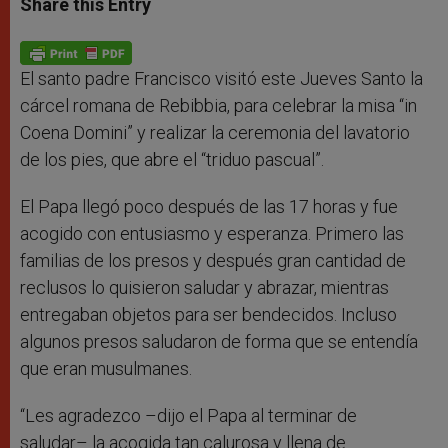
Share this Entry
s
e
b
t
e
A
n
o
e
p
g
o
r
p
e
k
r
El santo padre Francisco visitó este Jueves Santo la
cárcel romana de Rebibbia, para celebrar la misa “in
Coena Domini” y realizar la ceremonia del lavatorio
de los pies, que abre el “triduo pascual”.
El Papa llegó poco después de las 17 horas y fue
acogido con entusiasmo y esperanza. Primero las
familias de los presos y después gran cantidad de
reclusos lo quisieron saludar y abrazar, mientras
entregaban objetos para ser bendecidos. Incluso
algunos presos saludaron de forma que se entendía
que eran musulmanes.
“Les agradezco –dijo el Papa al terminar de
saludar– la acogida tan calurosa y llena de