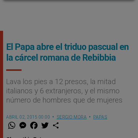
El Papa abre el triduo pascual en
la cárcel romana de Rebibbia
Lava los pies a 12 presos, la mitad
italianos y 6 extranjeros, y el mismo
número de hombres que de mujeres
ABRIL 02, 2015 00:00
SERGIO MORA
PAPAS
W
M
F
T
S
h
e
a
w
h
a
s
c
i
a
t
s
e
t
r