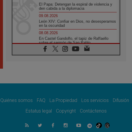
El Papa: Detengan la espiral de violencia y
den cabida a la diplomacia
09.08.2026
León XIV: Confiar en Dios, no desesperarnos
en la oscuridad
08.08.2026
En Castel Gandolfo, el tapiz de Raffaello
sobre el sermón de San Pablo
08.08.2026
En Colombia, «la paz no se compra con una
firma»
08.08.2026
En Venezuela celebraron los 416 años del
Santo Cristo de La Grita
08.08.2026
El Papa: en Santa Ágata contemplamos la
victoria del amor sobre la muerte
Quiénes somos
FAQ
La Propiedad
Los servicios
Difusión
08.08.2026
León XIV visitará el Santuario de la Madre
Estatus legal
Copyright
Contáctenos
del Buen Consejo de Genazzano
07.08.2026
Filipinas: el Vicariato Apostólico de Calapán
se convierte en diócesis