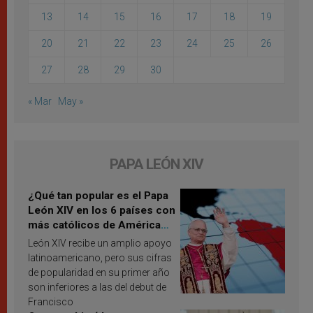
13
14
15
16
17
18
19
20
21
22
23
24
25
26
27
28
29
30
« Mar
May »
PAPA LEÓN XIV
¿Qué tan popular es el Papa
León XIV en los 6 países con
más católicos de América
Latina en 2026? Publican
León XIV recibe un amplio apoyo
resultados de investigación
latinoamericano, pero sus cifras
de popularidad en su primer año
son inferiores a las del debut de
Francisco