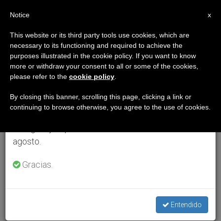
ES
Notice
×
x
Aviso importante
This website or its third party tools use cookies, which are
necessary to its functioning and required to achieve the
Del 27 de julio al 7 de agosto haremos la pausa
purposes illustrated in the cookie policy. If you want to know
anual, aprovechando que en el periodo de verano
more or withdraw your consent to all or some of the cookies,
please refer to the
cookie policy
.
se generan menos informaciones y también el
consumo de las mismas disminuye.
By closing this banner, scrolling this page, clicking a link or
continuing to browse otherwise, you agree to the use of cookies.
Retomamos el trabajo ordinario de las ediciones
en inglés y español de ZENIT el lunes 10 de
agosto.
Gracias.
Entendido