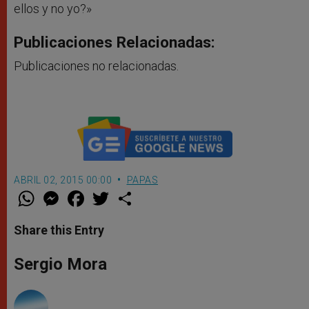
ellos y no yo?»
Publicaciones Relacionadas:
Publicaciones no relacionadas.
ABRIL 02, 2015 00:00
PAPAS
W
M
F
T
S
h
e
a
w
h
a
s
c
i
a
t
s
e
t
r
Share this Entry
s
e
b
t
e
A
n
o
e
p
g
o
r
Sergio Mora
p
e
k
r