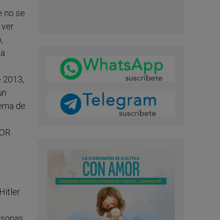
e no se
 ver
,
la
e 2013,
un
lema de
IOR
Hitler
rsonas