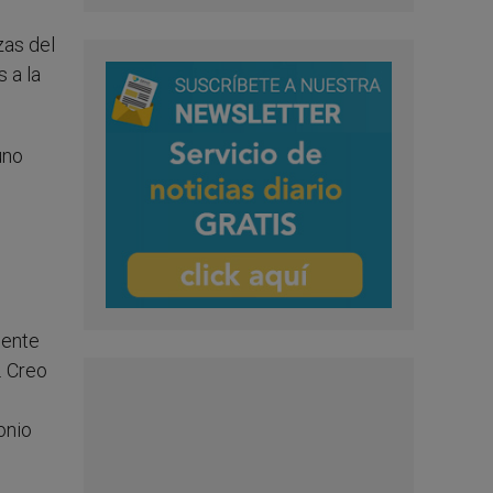
zas del
s a la
uno
mente
. Creo
onio