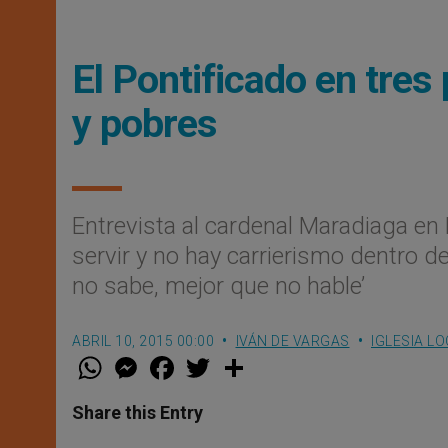
El Pontificado en tres 
y pobres
Entrevista al cardenal Maradiaga en 
servir y no hay carrierismo dentro de
no sabe, mejor que no hable’
ABRIL 10, 2015 00:00
IVÁN DE VARGAS
IGLESIA L
W
M
F
T
S
h
e
a
w
h
a
s
c
i
a
t
s
e
t
r
Share this Entry
s
e
b
t
e
A
n
o
e