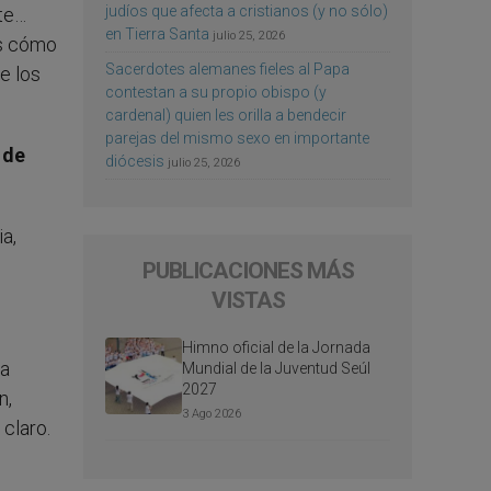
judíos que afecta a cristianos (y no sólo)
te…
en Tierra Santa
julio 25, 2026
es cómo
Sacerdotes alemanes fieles al Papa
e los
contestan a su propio obispo (y
cardenal) quien les orilla a bendecir
parejas del mismo sexo en importante
 de
diócesis
julio 25, 2026
a,
PUBLICACIONES MÁS
VISTAS
Himno oficial de la Jornada
 a
Mundial de la Juventud Seúl
2027
n,
3 Ago 2026
claro.