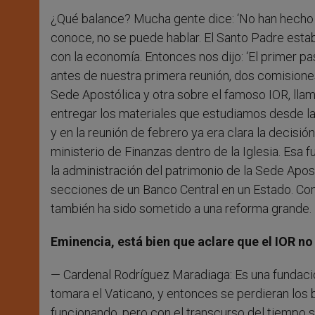
¿Qué balance? Mucha gente dice: ‘No han hecho n
conoce, no se puede hablar. El Santo Padre es
con la economía. Entonces nos dijo: ‘El primer pa
antes de nuestra primera reunión, dos comisiones 
Sede Apostólica y otra sobre el famoso IOR, lla
entregar los materiales que estudiamos desde la
y en la reunión de febrero ya era clara la decis
ministerio de Finanzas dentro de la Iglesia. Esa 
la administración del patrimonio de la Sede Apo
secciones de un Banco Central en un Estado. Con 
también ha sido sometido a una reforma grande. 
Eminencia, está bien que aclare que el IOR n
— Cardenal Rodríguez Maradiaga: Es una fundación
tomara el Vaticano, y entonces se perdieran los
funcionando, pero con el transcurso del tiempo 