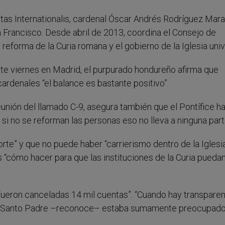
tas Internationalis, cardenal Óscar Andrés Rodríguez Mara
 Francisco. Desde abril de 2013, coordina el Consejo de
eforma de la Curia romana y el gobierno de la Iglesia univ
ste viernes en Madrid, el purpurado hondureño afirma que
ardenales “el balance es bastante positivo”.
nión del llamado C-9, asegura también que el Pontífice ha
si no se reforman las personas eso no lleva a ninguna part
orte” y que no puede haber “carrierismo dentro de la Iglesia
s “cómo hacer para que las instituciones de la Curia puedan
fueron canceladas 14 mil cuentas”. “Cuando hay transparen
“El Santo Padre –reconoce– estaba sumamente preocupado
.