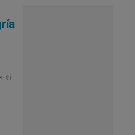
gría
, si