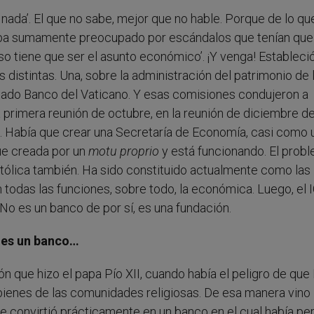
ada’. El que no sabe, mejor que no hable. Porque de lo qu
taba sumamente preocupado por escándalos que tenían que
so tiene que ser el asunto económico’. ¡Y venga! Estableció
distintas. Una, sobre la administración del patrimonio de 
mado Banco del Vaticano. Y esas comisiones condujeron a
 primera reunión de octubre, en la reunión de diciembre d
ión. Había que crear una Secretaría de Economía, casi como 
fue creada por un
motu proprio
y está funcionando. El prob
stólica también. Ha sido constituido actualmente como las
todas las funciones, sobre todo, la económica. Luego, el 
No es un banco de por sí, es una fundación.
o es un banco…
 que hizo el papa Pío XII, cuando había el peligro de que 
 bienes de las comunidades religiosas. De esa manera vino
se convirtió prácticamente en un banco en el cual había pe