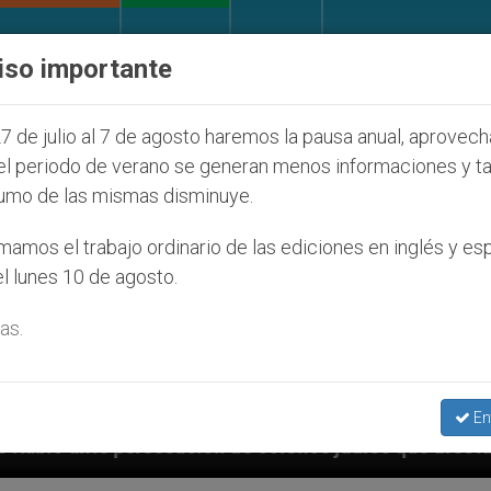
IGLESIA Y MUNDO
DOCUMENTOS
DONATIVOS
iso importante
7 de julio al 7 de agosto haremos la pausa anual, aprovec
el periodo de verano se generan menos informaciones y t
umo de las mismas disminuye.
amos el trabajo ordinario de las ediciones en inglés y es
l lunes 10 de agosto.
as.
En
 de colonos judíos que afecta a cristianos (y no sólo