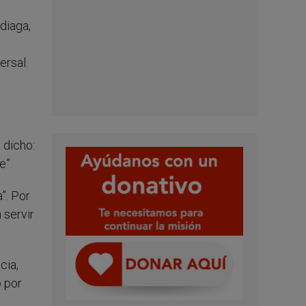
diaga,
ersal.
 dicho:
e”.
”. Por
 servir
cia,
 por