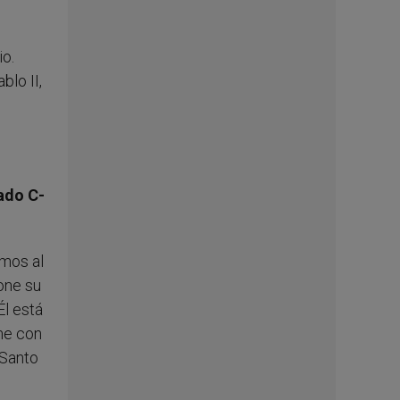
io.
lo II,
ado C-
emos al
one su
Él está
me con
 Santo