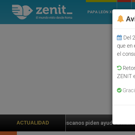
PAPA LEÓN XIV
ROMA
Av
Del 2
que en 
el cons
Retom
ZENIT e
Graci
anciscanos piden ayuda a Marco Rubio ante persecución
ACTUALIDAD