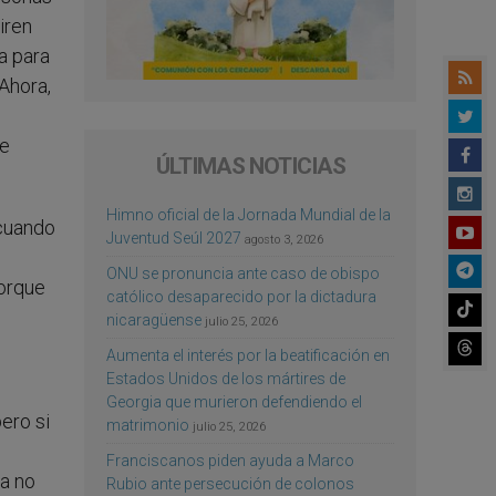
iren
a para
Ahora,
se
ÚLTIMAS NOTICIAS
Himno oficial de la Jornada Mundial de la
 cuando
Juventud Seúl 2027
agosto 3, 2026
ONU se pronuncia ante caso de obispo
porque
católico desaparecido por la dictadura
nicaragüense
julio 25, 2026
Aumenta el interés por la beatificación en
Estados Unidos de los mártires de
Georgia que murieron defendiendo el
ero si
matrimonio
julio 25, 2026
Franciscanos piden ayuda a Marco
ia no
Rubio ante persecución de colonos