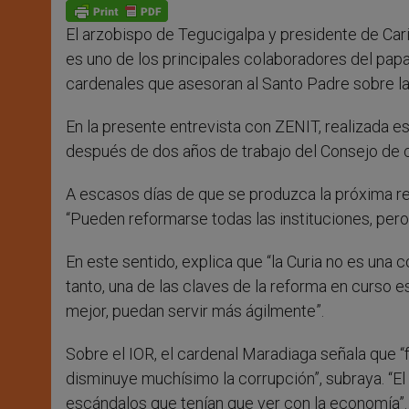
p
g
o
r
p
e
k
El arzobispo de Tegucigalpa y presidente de Cari
r
es uno de los principales colaboradores del papa
cardenales que asesoran al Santo Padre sobre la r
En la presente entrevista con ZENIT, realizada e
después de dos años de trabajo del Consejo de c
A escasos días de que se produzca la próxima reu
“Pueden reformarse todas las instituciones, pero 
En este sentido, explica que “la Curia no es una c
tanto, una de las claves de la reforma en curso e
mejor, puedan servir más ágilmente”.
Sobre el IOR, el cardenal Maradiaga señala que “
disminuye muchísimo la corrupción”, subraya. 
escándalos que tenían que ver con la economía”