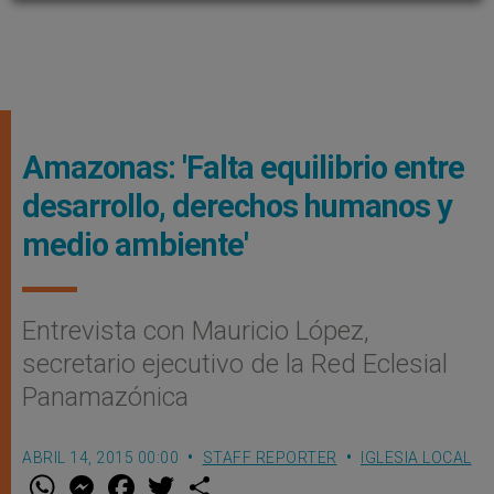
Amazonas: 'Falta equilibrio entre
desarrollo, derechos humanos y
medio ambiente'
Entrevista con Mauricio López,
secretario ejecutivo de la Red Eclesial
Panamazónica
ABRIL 14, 2015 00:00
STAFF REPORTER
IGLESIA LOCAL
W
M
F
T
S