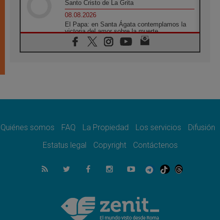
Santo Cristo de La Grita
08.08.2026
El Papa: en Santa Ágata contemplamos la
victoria del amor sobre la muerte
08.08.2026
León XIV visitará el Santuario de la Madre
del Buen Consejo de Genazzano
07.08.2026
Filipinas: el Vicariato Apostólico de Calapán
se convierte en diócesis
07.08.2026
Honduras: Los desplazados invisibles de una
crisis olvidada
Quiénes somos
FAQ
La Propiedad
Los servicios
Difusión
07.08.2026
Bokalic: "En Argentina el Papa León señalará
Estatus legal
Copyright
Contáctenos
el compromiso del cristiano"
07.08.2026
La matanza de niños en Gaza no cesa: 300
muertos en 300 días
07.08.2026
Tagle: La guerra desfigura el mundo, solo la
revelación de Dios lo transfigura