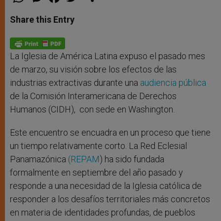
h
e
a
w
h
a
s
c
i
a
t
s
e
t
r
Share this Entry
s
e
b
t
e
A
n
o
e
p
g
o
r
p
e
k
r
La Iglesia de América Latina expuso el pasado mes
de marzo, su visión sobre los efectos de las
industrias extractivas durante una
audiencia pública
de la Comisión Interamericana de Derechos
Humanos (CIDH), con sede en Washington.
Este encuentro se encuadra en un proceso que tiene
un tiempo relativamente corto. La Red Eclesial
Panamazónica
(REPAM
) ha sido fundada
formalmente en septiembre del año pasado y
responde a una necesidad de la Iglesia católica de
responder a los desafíos territoriales más concretos
en materia de identidades profundas, de pueblos