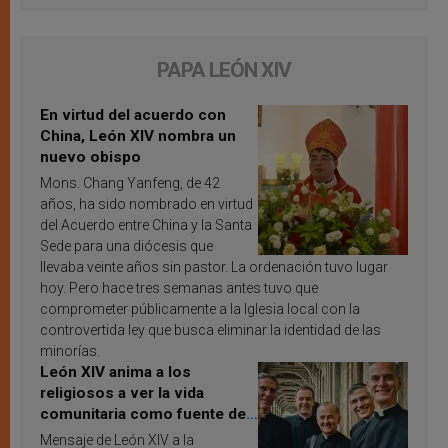
PAPA LEÓN XIV
En virtud del acuerdo con
China, León XIV nombra un
nuevo obispo
Mons. Chang Yanfeng, de 42
años, ha sido nombrado en virtud
del Acuerdo entre China y la Santa
Sede para una diócesis que
llevaba veinte años sin pastor. La ordenación tuvo lugar
hoy. Pero hace tres semanas antes tuvo que
comprometer públicamente a la Iglesia local con la
controvertida ley que busca eliminar la identidad de las
minorías.
León XIV anima a los
religiosos a ver la vida
comunitaria como fuente de
inspiración y santificación
Mensaje de León XIV a la