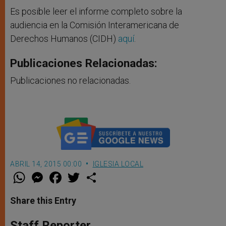
Es posible leer el informe completo sobre la
audiencia en la Comisión Interamericana de
Derechos Humanos (CIDH)
aquí
.
Publicaciones Relacionadas:
Publicaciones no relacionadas.
ABRIL 14, 2015 00:00
IGLESIA LOCAL
W
M
F
T
S
h
e
a
w
h
a
s
c
i
a
t
s
e
t
r
Share this Entry
s
e
b
t
e
A
n
o
e
p
g
o
r
Staff Reporter