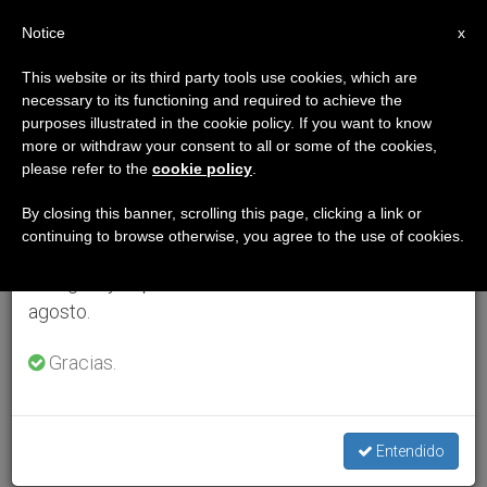
ES
Notice
×
x
Aviso importante
This website or its third party tools use cookies, which are
necessary to its functioning and required to achieve the
Del 27 de julio al 7 de agosto haremos la pausa
purposes illustrated in the cookie policy. If you want to know
anual, aprovechando que en el periodo de verano
more or withdraw your consent to all or some of the cookies,
please refer to the
cookie policy
.
se generan menos informaciones y también el
consumo de las mismas disminuye.
By closing this banner, scrolling this page, clicking a link or
continuing to browse otherwise, you agree to the use of cookies.
Retomamos el trabajo ordinario de las ediciones
en inglés y español de ZENIT el lunes 10 de
agosto.
Gracias.
Entendido