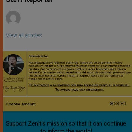
p
e
k
r
View all articles