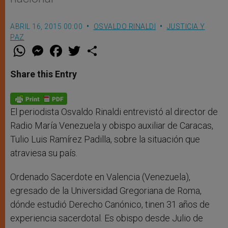
ABRIL 16, 2015 00:00
OSVALDO RINALDI
JUSTICIA Y
PAZ
W
M
F
T
S
h
e
a
w
h
a
s
c
i
a
t
s
e
t
r
Share this Entry
s
e
b
t
e
A
n
o
e
p
g
o
r
p
e
k
r
El periodista Osvaldo Rinaldi entrevistó al director de
Radio María Venezuela y obispo auxiliar de Caracas,
Tulio Luis Ramírez Padilla, sobre la situación que
atraviesa su país.
Ordenado Sacerdote en Valencia (Venezuela),
egresado de la Universidad Gregoriana de Roma,
dónde estudió Derecho Canónico, tinen 31 años de
experiencia sacerdotal. Es obispo desde Julio de