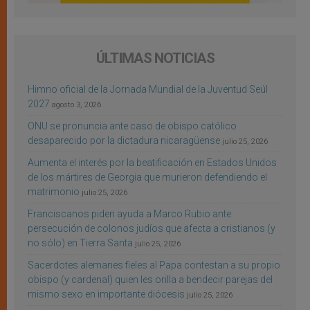
ÚLTIMAS NOTICIAS
Himno oficial de la Jornada Mundial de la Juventud Seúl
2027
agosto 3, 2026
ONU se pronuncia ante caso de obispo católico
desaparecido por la dictadura nicaragüense
julio 25, 2026
Aumenta el interés por la beatificación en Estados Unidos
de los mártires de Georgia que murieron defendiendo el
matrimonio
julio 25, 2026
Franciscanos piden ayuda a Marco Rubio ante
persecución de colonos judíos que afecta a cristianos (y
no sólo) en Tierra Santa
julio 25, 2026
Sacerdotes alemanes fieles al Papa contestan a su propio
obispo (y cardenal) quien les orilla a bendecir parejas del
mismo sexo en importante diócesis
julio 25, 2026