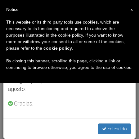
ES
Notice
×
x
Aviso importante
This website or its third party tools use cookies, which are
necessary to its functioning and required to achieve the
Del 27 de julio al 7 de agosto haremos la pausa
purposes illustrated in the cookie policy. If you want to know
anual, aprovechando que en el periodo de verano
more or withdraw your consent to all or some of the cookies,
please refer to the
cookie policy
.
se generan menos informaciones y también el
consumo de las mismas disminuye.
By closing this banner, scrolling this page, clicking a link or
continuing to browse otherwise, you agree to the use of cookies.
Retomamos el trabajo ordinario de las ediciones
en inglés y español de ZENIT el lunes 10 de
agosto.
Gracias.
Entendido