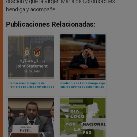
oración y que la Virgen María de Coromoto les
bendiga y acompañe.
Publicaciones Relacionadas:
Declaración Conjunta del
Sentencia de Estrasburgo deja
Patriarcado Griego Ortodoxo de
sin resolver la cuestión de las
Jerusalén y del Patriarcado
restricciones al culto y misas
Latino de Jerusalén ante
durante pandemia
invasión total de Gaza por parte
de Israel