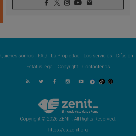
07.08.2026
Tagle: La guerra desfigura el mundo, solo la
revelación de Dios lo transfigura
07.08.2026
Presentada la Trienal de Arte de las
Universidades Católicas: «Exercises in
Empathy»
07.08.2026
Fortunatus Nwachukwu: la comunicación
como misión al servicio del Evangelio
Quiénes somos
FAQ
La Propiedad
Los servicios
Difusión
07.08.2026
Estatus legal
Copyright
Contáctenos
SIGNIS 2026, dar voz a las religiosas en el
espacio público
07.08.2026
Lanzan un proyecto de empoderamiento
digital para mujeres líderes en África
07.08.2026
Programa oficial del Viaje Apostólico del
Papa León XIV a Francia
Copyright © 2026 ZENIT. All Rights Reserved.
https://es.zenit.org