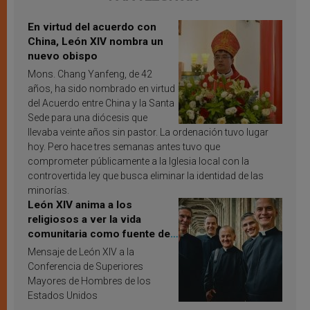
En virtud del acuerdo con
China, León XIV nombra un
nuevo obispo
Mons. Chang Yanfeng, de 42
años, ha sido nombrado en virtud
del Acuerdo entre China y la Santa
Sede para una diócesis que
llevaba veinte años sin pastor. La ordenación tuvo lugar
hoy. Pero hace tres semanas antes tuvo que
comprometer públicamente a la Iglesia local con la
controvertida ley que busca eliminar la identidad de las
minorías.
León XIV anima a los
religiosos a ver la vida
comunitaria como fuente de
inspiración y santificación
Mensaje de León XIV a la
Conferencia de Superiores
Mayores de Hombres de los
Estados Unidos