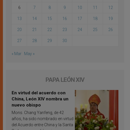
6
7
8
9
10
11
12
13
14
15
16
17
18
19
20
21
22
23
24
25
26
27
28
29
30
« Mar
May »
PAPA LEÓN XIV
En virtud del acuerdo con
China, León XIV nombra un
nuevo obispo
Mons. Chang Yanfeng, de 42
años, ha sido nombrado en virtud
del Acuerdo entre China y la Santa