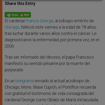
t
s
e
t
r
Share this Entry
s
e
b
t
e
A
n
o
e
p
g
o
r
p
e
k
r
El cardenal
Francis George
, arzobispo emérito de
Chicago
, falleció este viernes a la edad de 78 años,
tras luchar durante varios años contra el cáncer. Le
diagnosticaron la enfermedad, por primera vez, en el
2006.
Tras ser informado del deceso, el papa Francisco
manifestó su sentido pésame por la muerte del
purpurado.
En un
telegrama
enviado al actual arzobispo de
Chicago, Mons. Blase Cupich, el Pontífice recuerda
con gratitud el testimonio de vida consagrada del
cardenal George como Oblato de María Inmaculada,