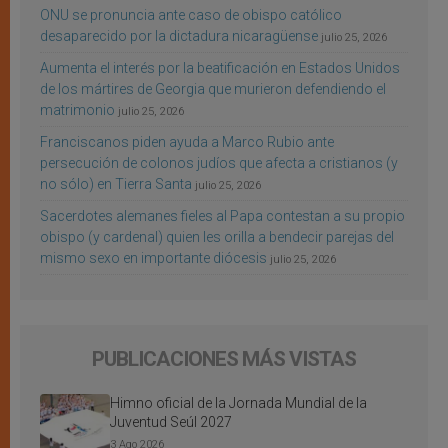
ONU se pronuncia ante caso de obispo católico
desaparecido por la dictadura nicaragüense
julio 25, 2026
Aumenta el interés por la beatificación en Estados Unidos
de los mártires de Georgia que murieron defendiendo el
matrimonio
julio 25, 2026
Franciscanos piden ayuda a Marco Rubio ante
persecución de colonos judíos que afecta a cristianos (y
no sólo) en Tierra Santa
julio 25, 2026
Sacerdotes alemanes fieles al Papa contestan a su propio
obispo (y cardenal) quien les orilla a bendecir parejas del
mismo sexo en importante diócesis
julio 25, 2026
PUBLICACIONES MÁS VISTAS
Himno oficial de la Jornada Mundial de la
Juventud Seúl 2027
3 Ago 2026