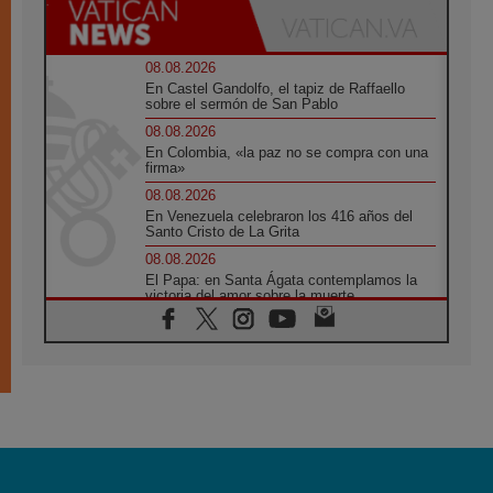
08.08.2026
En Castel Gandolfo, el tapiz de Raffaello
sobre el sermón de San Pablo
08.08.2026
En Colombia, «la paz no se compra con una
firma»
08.08.2026
En Venezuela celebraron los 416 años del
Santo Cristo de La Grita
08.08.2026
El Papa: en Santa Ágata contemplamos la
victoria del amor sobre la muerte
08.08.2026
León XIV visitará el Santuario de la Madre
del Buen Consejo de Genazzano
07.08.2026
Filipinas: el Vicariato Apostólico de Calapán
se convierte en diócesis
07.08.2026
Honduras: Los desplazados invisibles de una
crisis olvidada