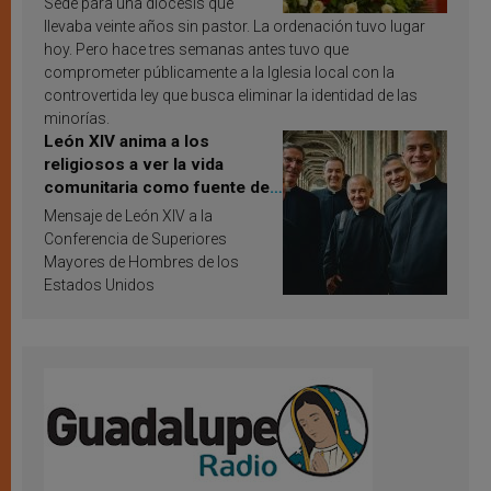
Sede para una diócesis que
llevaba veinte años sin pastor. La ordenación tuvo lugar
hoy. Pero hace tres semanas antes tuvo que
comprometer públicamente a la Iglesia local con la
controvertida ley que busca eliminar la identidad de las
minorías.
León XIV anima a los
religiosos a ver la vida
comunitaria como fuente de
inspiración y santificación
Mensaje de León XIV a la
Conferencia de Superiores
Mayores de Hombres de los
Estados Unidos