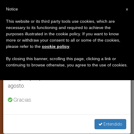
ES
Notice
×
x
Aviso importante
This website or its third party tools use cookies, which are
necessary to its functioning and required to achieve the
Del 27 de julio al 7 de agosto haremos la pausa
purposes illustrated in the cookie policy. If you want to know
Fallece el cardenal Francis
anual, aprovechando que en el periodo de verano
more or withdraw your consent to all or some of the cookies,
please refer to the
cookie policy
.
se generan menos informaciones y también el
George
consumo de las mismas disminuye.
By closing this banner, scrolling this page, clicking a link or
continuing to browse otherwise, you agree to the use of cookies.
Retomamos el trabajo ordinario de las ediciones
A la edad de 78 años, tras una larga
en inglés y español de ZENIT el lunes 10 de
lucha contra el cáncer. El Santo Padre
agosto.
envía un telegrama de pésame al actual
arzobispo de Chicago
Gracias.
ABRIL 18, 2015 00:00
ZENIT STAFF
IGLESIA LOCAL
W
M
F
T
S
Entendido
h
e
a
w
h
a
s
c
i
a