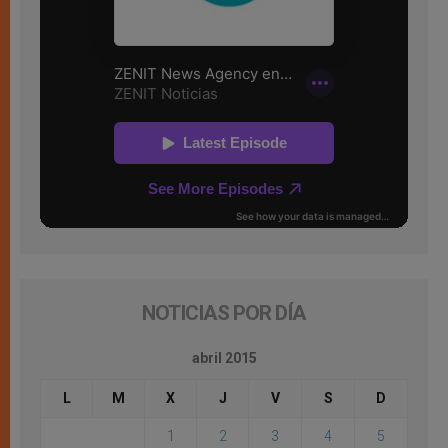
NOTICIAS POR DÍA
abril 2015
L
M
X
J
V
S
D
1
2
3
4
5