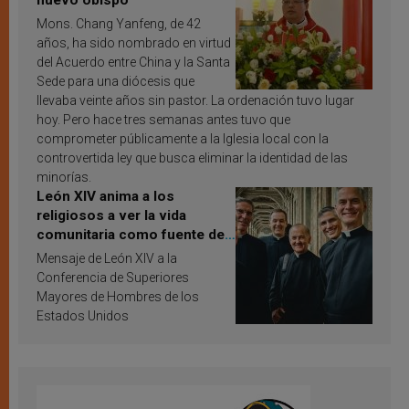
nuevo obispo
Mons. Chang Yanfeng, de 42
años, ha sido nombrado en virtud
del Acuerdo entre China y la Santa
Sede para una diócesis que
llevaba veinte años sin pastor. La ordenación tuvo lugar
hoy. Pero hace tres semanas antes tuvo que
comprometer públicamente a la Iglesia local con la
controvertida ley que busca eliminar la identidad de las
minorías.
León XIV anima a los
religiosos a ver la vida
comunitaria como fuente de
inspiración y santificación
Mensaje de León XIV a la
Conferencia de Superiores
Mayores de Hombres de los
Estados Unidos