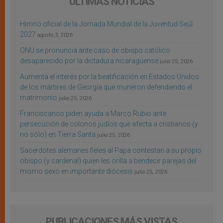
ÚLTIMAS NOTICIAS
Himno oficial de la Jornada Mundial de la Juventud Seúl
2027
agosto 3, 2026
ONU se pronuncia ante caso de obispo católico
desaparecido por la dictadura nicaragüense
julio 25, 2026
Aumenta el interés por la beatificación en Estados Unidos
de los mártires de Georgia que murieron defendiendo el
matrimonio
julio 25, 2026
Franciscanos piden ayuda a Marco Rubio ante
persecución de colonos judíos que afecta a cristianos (y
no sólo) en Tierra Santa
julio 25, 2026
Sacerdotes alemanes fieles al Papa contestan a su propio
obispo (y cardenal) quien les orilla a bendecir parejas del
mismo sexo en importante diócesis
julio 25, 2026
PUBLICACIONES MÁS VISTAS