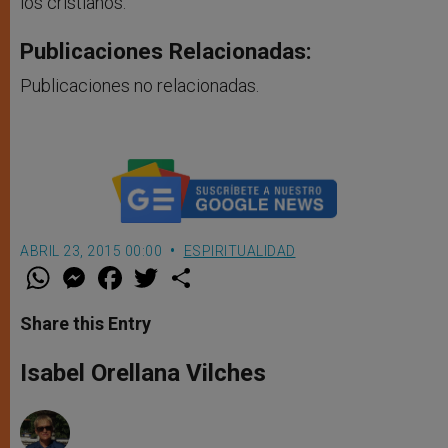
los cristianos.
Publicaciones Relacionadas:
Publicaciones no relacionadas.
ABRIL 23, 2015 00:00
ESPIRITUALIDAD
W
M
F
T
S
h
e
a
w
h
a
s
c
i
a
t
s
e
t
r
Share this Entry
s
e
b
t
e
A
n
o
e
p
g
o
r
Isabel Orellana Vilches
p
e
k
r