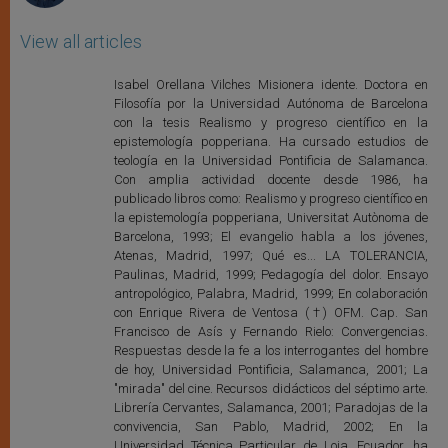
View all articles
Isabel Orellana Vilches Misionera idente. Doctora en
Filosofía por la Universidad Autónoma de Barcelona
con la tesis Realismo y progreso científico en la
epistemología popperiana. Ha cursado estudios de
teología en la Universidad Pontificia de Salamanca.
Con amplia actividad docente desde 1986, ha
publicado libros como: Realismo y progreso científico en
la epistemología popperiana, Universitat Autònoma de
Barcelona, 1993; El evangelio habla a los jóvenes,
Atenas, Madrid, 1997; Qué es... LA TOLERANCIA,
Paulinas, Madrid, 1999; Pedagogía del dolor. Ensayo
antropológico, Palabra, Madrid, 1999; En colaboración
con Enrique Rivera de Ventosa (†) OFM. Cap. San
Francisco de Asís y Fernando Rielo: Convergencias.
Respuestas desde la fe a los interrogantes del hombre
de hoy, Universidad Pontificia, Salamanca, 2001; La
"mirada" del cine. Recursos didácticos del séptimo arte.
Librería Cervantes, Salamanca, 2001; Paradojas de la
convivencia, San Pablo, Madrid, 2002; En la
Universidad Técnica Particular de Loja, Ecuador, ha