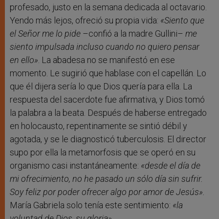
profesado, justo en la semana dedicada al octavario.
Yendo más lejos, ofreció su propia vida:
«Siento que
el Señor me lo pide
–confió a la madre Gullini–
me
siento impulsada incluso cuando no quiero pensar
en ello»
. La abadesa no se manifestó en ese
momento. Le sugirió que hablase con el capellán. Lo
que él dijera sería lo que Dios quería para ella. La
respuesta del sacerdote fue afirmativa, y Dios tomó
la palabra a la beata. Después de haberse entregado
en holocausto, repentinamente se sintió débil y
agotada, y se le diagnosticó tuberculosis. El director
supo por ella la metamorfosis que se operó en su
organismo casi instantáneamente:
«desde el día de
mi ofrecimiento, no he pasado un sólo día sin sufrir.
Soy feliz por poder ofrecer algo por amor de Jesús
».
María Gabriela solo tenía este sentimiento:
«la
voluntad de Dios, su gloria».