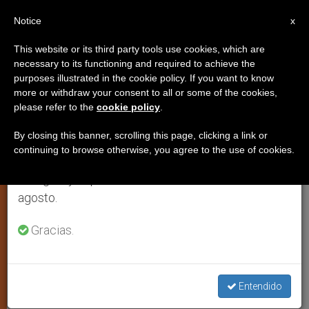
ES
Notice
×
x
Aviso importante
This website or its third party tools use cookies, which are
necessary to its functioning and required to achieve the
Del 27 de julio al 7 de agosto haremos la pausa
purposes illustrated in the cookie policy. If you want to know
Beata María Gabriela Sagheddu
anual, aprovechando que en el periodo de verano
more or withdraw your consent to all or some of the cookies,
please refer to the
cookie policy
.
se generan menos informaciones y también el
– 23 de abril
consumo de las mismas disminuye.
By closing this banner, scrolling this page, clicking a link or
continuing to browse otherwise, you agree to the use of cookies.
Retomamos el trabajo ordinario de las ediciones
«Ofreció su vida por la unidad de los
en inglés y español de ZENIT el lunes 10 de
cristianos. Esta religiosa trapense
agosto.
falleció a los 25 años, consumando su
afán victimal que, según recordó, no se
Gracias.
halla en la consecución de grandes
obras, sino en la ofrenda total del
Entendido
propio yo»