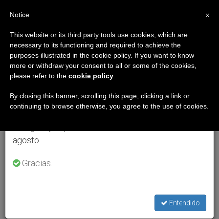
ES
Notice
×
x
Aviso importante
This website or its third party tools use cookies, which are
necessary to its functioning and required to achieve the
Del 27 de julio al 7 de agosto haremos la pausa
purposes illustrated in the cookie policy. If you want to know
anual, aprovechando que en el periodo de verano
more or withdraw your consent to all or some of the cookies,
please refer to the
cookie policy
.
se generan menos informaciones y también el
consumo de las mismas disminuye.
By closing this banner, scrolling this page, clicking a link or
continuing to browse otherwise, you agree to the use of cookies.
Retomamos el trabajo ordinario de las ediciones
en inglés y español de ZENIT el lunes 10 de
agosto.
Gracias.
Entendido