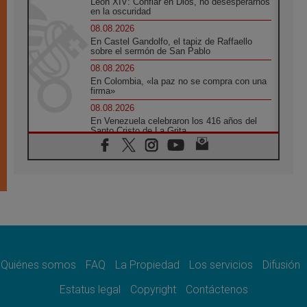
León XIV: Confiar en Dios, no desesperarnos
en la oscuridad
08.08.2026
En Castel Gandolfo, el tapiz de Raffaello
sobre el sermón de San Pablo
08.08.2026
En Colombia, «la paz no se compra con una
firma»
08.08.2026
En Venezuela celebraron los 416 años del
Santo Cristo de La Grita
08.08.2026
El Papa: en Santa Ágata contemplamos la
victoria del amor sobre la muerte
08.08.2026
León XIV visitará el Santuario de la Madre
del Buen Consejo de Genazzano
07.08.2026
Filipinas: el Vicariato Apostólico de Calapán
se convierte en diócesis
Quiénes somos
FAQ
La Propiedad
Los servicios
Difusión
07.08.2026
Honduras: Los desplazados invisibles de una
Estatus legal
Copyright
Contáctenos
crisis olvidada
07.08.2026