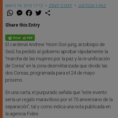
MAYO 19, 2015 17:12
ZENIT STAFF
JUSTICIA Y PAZ
W
M
F
T
S
h
e
a
w
h
a
s
c
i
a
t
s
e
t
r
Share this Entry
s
e
b
t
e
A
n
o
e
p
g
o
r
p
e
k
r
El cardenal Andrew Yeom Soo-jung, arzobispo de
Seúl, ha pedido al gobierno aprobar rápidamente la
“marcha de las mujeres por la paz y la re-unificación
de Corea” en la zona desmilitarizada que divide las
dos Coreas, programada para el 24 de mayo
próximo.
En una carta, el purpurado señala que “este evento
sería un regalo maravilloso por el 70 aniversario de la
separación”, tal y como indica una nota publicada en
la agencia Fides.