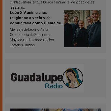
controvertida ley que busca eliminar la identidad de las
minorías.
León XIV anima a los
religiosos a ver la vida
comunitaria como fuente de
inspiración y santificación
Mensaje de León XIV a la
Conferencia de Superiores
Mayores de Hombres de los
Estados Unidos