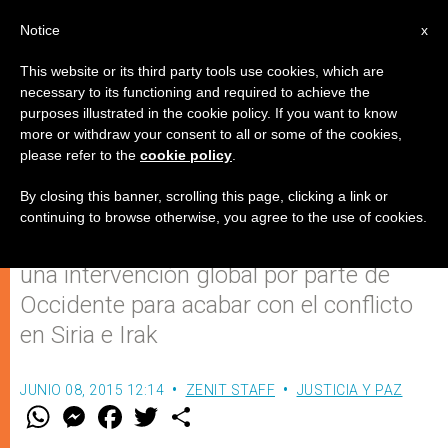
ES
Notice
x
This website or its third party tools use cookies, which are
necessary to its functioning and required to achieve the
purposes illustrated in the cookie policy. If you want to know
Arzobispo de Alepo: 'Poner fin a
more or withdraw your consent to all or some of the cookies,
please refer to the
cookie policy
.
estas monstruosidades'
By closing this banner, scrolling this page, clicking a link or
continuing to browse otherwise, you agree to the use of cookies.
Mons. Jean-Clement Jeanbart: urge
una intervención global por parte de
Occidente para acabar con el conflicto
en Siria e Irak
JUNIO 08, 2015 12:14
ZENIT STAFF
JUSTICIA Y PAZ
W
M
F
T
S
h
e
a
w
h
a
s
c
i
a