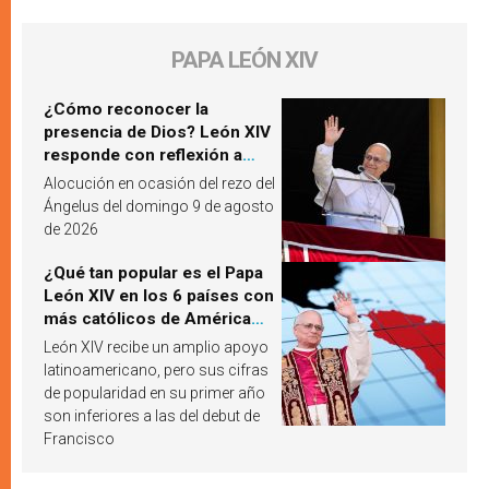
PAPA LEÓN XIV
¿Cómo reconocer la
presencia de Dios? León XIV
responde con reflexión a
partir de un pasaje del
Alocución en ocasión del rezo del
Evangelio
Ángelus del domingo 9 de agosto
de 2026
¿Qué tan popular es el Papa
León XIV en los 6 países con
más católicos de América
Latina en 2026? Publican
León XIV recibe un amplio apoyo
resultados de investigación
latinoamericano, pero sus cifras
de popularidad en su primer año
son inferiores a las del debut de
Francisco