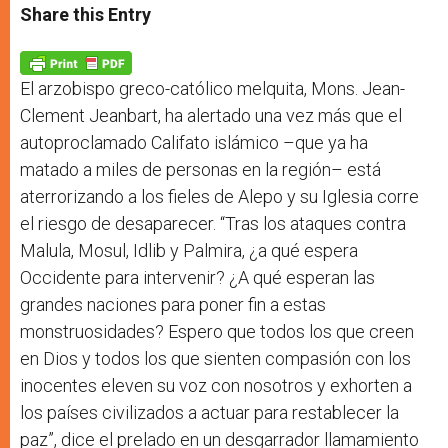
t
s
e
t
r
Share this Entry
s
e
b
t
e
A
n
o
e
p
g
o
r
p
e
k
r
El arzobispo greco-católico melquita, Mons. Jean-
Clement Jeanbart, ha alertado una vez más que el
autoproclamado Califato islámico –que ya ha
matado a miles de personas en la región– está
aterrorizando a los fieles de Alepo y su Iglesia corre
el riesgo de desaparecer. “Tras los ataques contra
Malula, Mosul, Idlib y Palmira, ¿a qué espera
Occidente para intervenir? ¿A qué esperan las
grandes naciones para poner fin a estas
monstruosidades? Espero que todos los que creen
en Dios y todos los que sienten compasión con los
inocentes eleven su voz con nosotros y exhorten a
los países civilizados a actuar para restablecer la
paz”, dice el prelado en un desgarrador llamamiento