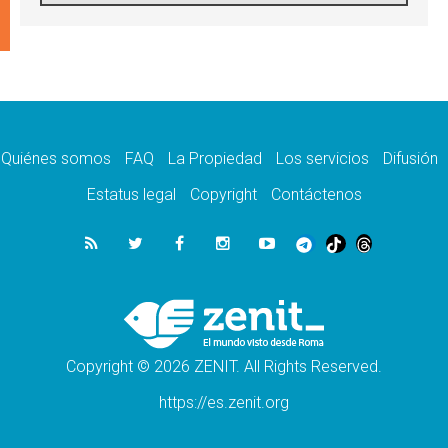
Ébola en RD Congo: Alarma de la UNICEF
por 743 casos confirmados entre niños
10.08.2026
Los obispos de Francia invitan a rezar por el
viaje del Papa
10.08.2026
Indonesia: Un dólar para la construcción de
219 iglesias
Quiénes somos
FAQ
La Propiedad
Los servicios
Difusión
10.08.2026
En Cisjordania, los cristianos se sienten
Estatus legal
Copyright
Contáctenos
solos frente a la violencia de los colonos
09.08.2026
Iglesia en Ceuta convoca a una vigilia de
oración por la paz y la estabilidad
09.08.2026
El Papa: Detengan la espiral de violencia y
den cabida a la diplomacia
Copyright © 2026 ZENIT. All Rights Reserved.
https://es.zenit.org