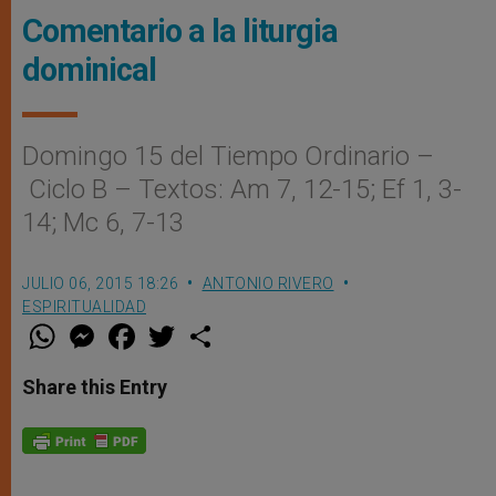
Comentario a la liturgia
dominical
Domingo 15 del Tiempo Ordinario –
Ciclo B – Textos: Am 7, 12-15; Ef 1, 3-
14; Mc 6, 7-13
JULIO 06, 2015 18:26
ANTONIO RIVERO
ESPIRITUALIDAD
W
M
F
T
S
h
e
a
w
h
a
s
c
i
a
t
s
e
t
r
Share this Entry
s
e
b
t
e
A
n
o
e
p
g
o
r
p
e
k
r