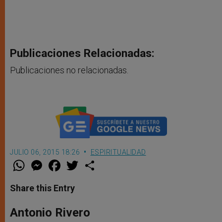
Publicaciones Relacionadas:
Publicaciones no relacionadas.
JULIO 06, 2015 18:26
ESPIRITUALIDAD
W
M
F
T
S
h
e
a
w
h
a
s
c
i
a
t
s
e
t
r
Share this Entry
s
e
b
t
e
A
n
o
e
p
g
o
r
Antonio Rivero
p
e
k