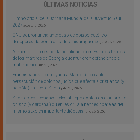
ÚLTIMAS NOTICIAS
Himno oficial de la Jornada Mundial de la Juventud Seúl
2027
agosto 3, 2026
ONU se pronuncia ante caso de obispo católico
desaparecido por la dictadura nicaragüense
julio 25, 2026
Aumenta el interés por la beatificación en Estados Unidos
de los mártires de Georgia que murieron defendiendo el
matrimonio
julio 25, 2026
Franciscanos piden ayuda a Marco Rubio ante
persecución de colonos judíos que afecta a cristianos (y
no sólo) en Tierra Santa
julio 25, 2026
Sacerdotes alemanes fieles al Papa contestan a su propio
obispo (y cardenal) quien les orilla a bendecir parejas del
mismo sexo en importante diócesis
julio 25, 2026