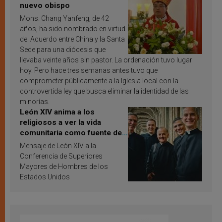
nuevo obispo
Mons. Chang Yanfeng, de 42
años, ha sido nombrado en virtud
del Acuerdo entre China y la Santa
Sede para una diócesis que
llevaba veinte años sin pastor. La ordenación tuvo lugar
hoy. Pero hace tres semanas antes tuvo que
comprometer públicamente a la Iglesia local con la
controvertida ley que busca eliminar la identidad de las
minorías.
León XIV anima a los
religiosos a ver la vida
comunitaria como fuente de
inspiración y santificación
Mensaje de León XIV a la
Conferencia de Superiores
Mayores de Hombres de los
Estados Unidos