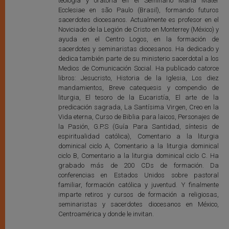
teología y oratoria en el Seminario María Mater
Ecclesiae en são Paulo (Brasil), formando futuros
sacerdotes diocesanos. Actualmente es profesor en el
Noviciado de la Legión de Cristo en Monterrey (México) y
ayuda en el Centro Logos, en la formación de
sacerdotes y seminaristas diocesanos. Ha dedicado y
dedica también parte de su ministerio sacerdotal a los
Medios de Comunicación Social. Ha publicado catorce
libros: Jesucristo, Historia de la Iglesia, Los diez
mandamientos, Breve catequesis y compendio de
liturgia, El tesoro de la Eucaristía, El arte de la
predicación sagrada, La Santísima Virgen, Creo en la
Vida eterna, Curso de Biblia para laicos, Personajes de
la Pasión, G.P.S (Guía Para Santidad, síntesis de
espiritualidad católica), Comentario a la liturgia
dominical ciclo A, Comentario a la liturgia dominical
ciclo B, Comentario a la liturgia dominical ciclo C. Ha
grabado más de 200 CDs de formación. Da
conferencias en Estados Unidos sobre pastoral
familiar, formación católica y juventud. Y finalmente
imparte retiros y cursos de formación a religiosas,
seminaristas y sacerdotes diocesanos en México,
Centroamérica y donde le invitan.