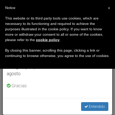
ES
Notice
×
x
Aviso importante
This website or its third party tools use cookies, which are
necessary to its functioning and required to achieve the
Del 27 de julio al 7 de agosto haremos la pausa
purposes illustrated in the cookie policy. If you want to know
anual, aprovechando que en el periodo de verano
more or withdraw your consent to all or some of the cookies,
please refer to the
cookie policy
.
se generan menos informaciones y también el
consumo de las mismas disminuye.
By closing this banner, scrolling this page, clicking a link or
continuing to browse otherwise, you agree to the use of cookies.
Retomamos el trabajo ordinario de las ediciones
en inglés y español de ZENIT el lunes 10 de
agosto.
Gracias.
Entendido