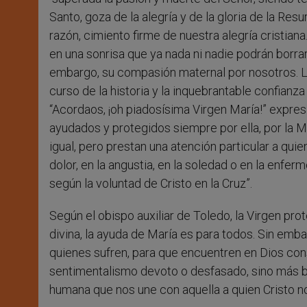
Santo, goza de la alegría y de la gloria de la Re
razón, cimiento firme de nuestra alegría cristian
en una sonrisa que ya nada ni nadie podrán borra
embargo, su compasión maternal por nosotros. Lo 
curso de la historia y la inquebrantable confianza 
“Acordaos, ¡oh piadosísima Virgen María!” exp
ayudados y protegidos siempre por ella, por la M
igual, pero prestan una atención particular a qui
dolor, en la angustia, en la soledad o en la enf
según la voluntad de Cristo en la Cruz”.
Según el obispo auxiliar de Toledo, la Virgen pro
divina, la ayuda de María es para todos. Sin emb
quienes sufren, para que encuentren en Dios cons
sentimentalismo devoto o desfasado, sino más bi
humana que nos une con aquella a quien Cristo 