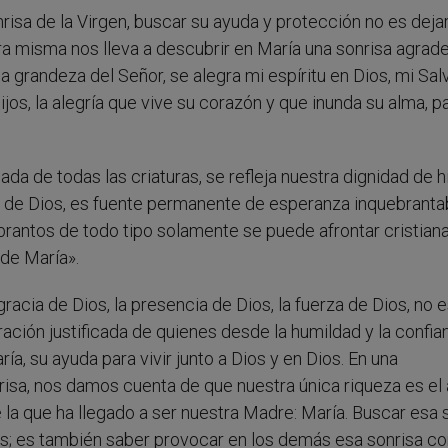
isa de la Virgen, buscar su ayuda y protección no es deja
ura misma nos lleva a descubrir en María una sonrisa agrad
a grandeza del Señor, se alegra mi espíritu en Dios, mi Sal
jos, la alegría que vive su corazón y que inunda su alma, p
ada de todas las criaturas, se refleja nuestra dignidad de h
ura de Dios, es fuente permanente de esperanza inquebranta
brantos de todo tipo solamente se puede afrontar cristia
 de María».
a gracia de Dios, la presencia de Dios, la fuerza de Dios, no 
iración justificada de quienes desde la humildad y la confia
, su ayuda para vivir junto a Dios y en Dios. En una
risa, nos damos cuenta de que nuestra única riqueza es el
 la que ha llegado a ser nuestra Madre: María. Buscar esa 
os; es también saber provocar en los demás esa sonrisa c