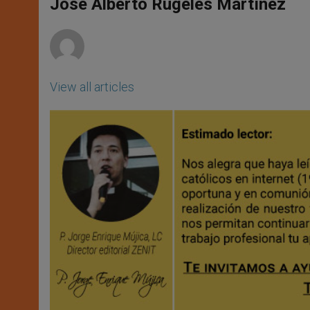
p
g
o
r
José Alberto Rugeles Martínez
p
e
k
r
View all articles