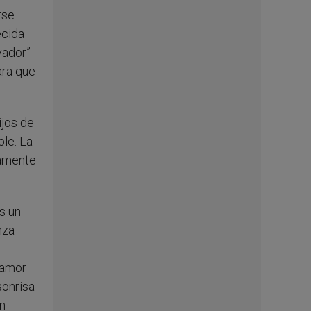
rse
ecida
vador”
ara que
ijos de
ble. La
namente
es un
nza
 amor
sonrisa
on