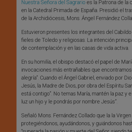
Nuestra Señora del Sagrario
es la Patrona de la 
r
en la Catedral Primada de España. Presidió el tras
de la Archidiócesis, Mons. Ángel Fernández Coll
Estuvieron presentes los integrantes del Cabildo
fieles de Toledo y religiosas. La intención princ
de contemplación y en las casas de vida activa.
En su homilía, el obispo destacó el papel de Mar
invocaciones más entrañables que encontramos en
alegría”. Cuando el Ángel Gabriel, enviado por Di
Jesús, la Madre de Dios, por obra del Espíritu San
está contigo”. No temas María, mantén la paz y el g
luz un hijo y le pondrás por nombre Jesús”.
Señaló Mons. Fernández Collado que la la Virgen
protegiéndonos, ayudándonos, y guiándonos hasta
“superada la pasión y muerte del Señor, siendo tes