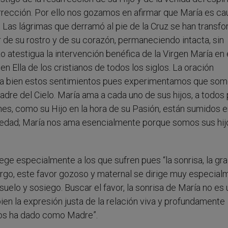
surrección. Por ello nos gozamos en afirmar que María es ca
a. Las lágrimas que derramó al pie de la Cruz se han trans
r de su rostro y de su corazón, permaneciendo intacta, sin
atestigua la intervención benéfica de la Virgen María en 
en Ella de los cristianos de todos los siglos. La oración
resa bien estos sentimientos pues experimentamos que so
adre del Cielo. María ama a cada uno de sus hijos, a todos 
enes, como su Hijo en la hora de su Pasión, están sumidos e
ermedad; María nos ama esencialmente porque somos sus hij
tege especialmente a los que sufren pues “la sonrisa, la gra
argo, este favor gozoso y maternal se dirige muy especial
uelo y sosiego. Buscar el favor, la sonrisa de María no es 
en la expresión justa de la relación viva y profundamente
nos ha dado como Madre”.