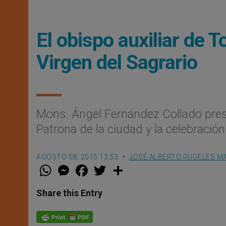
El obispo auxiliar de T
Virgen del Sagrario
Mons. Ángel Fernández Collado presid
Patrona de la ciudad y la celebración
AGOSTO 08, 2015 12:53
JOSÉ ALBERTO RUGELES M
W
M
F
T
S
h
e
a
w
h
a
s
c
i
a
t
s
e
t
r
Share this Entry
s
e
b
t
e
A
n
o
e
p
g
o
r
p
e
k