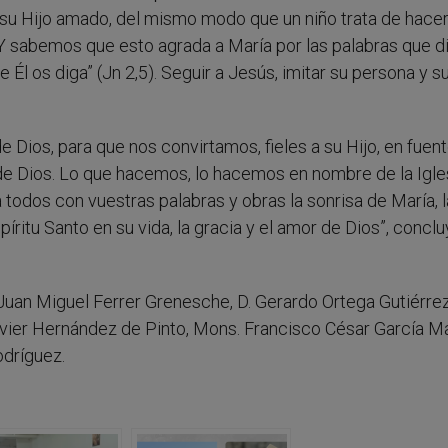
 su Hijo amado, del mismo modo que un niño trata de hacer
 Y sabemos que esto agrada a María por las palabras que di
 Él os diga” (Jn 2,5). Seguir a Jesús, imitar su persona y su
 de Dios, para que nos convirtamos, fieles a su Hijo, en fuen
 de Dios. Lo que hacemos, lo hacemos en nombre de la Igle
a todos con vuestras palabras y obras la sonrisa de María, l
spíritu Santo en su vida, la gracia y el amor de Dios”, conclu
uan Miguel Ferrer Grenesche, D. Gerardo Ortega Gutiérrez
avier Hernández de Pinto, Mons. Francisco César García M
odríguez.