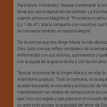
Para Mons. Fernández, “desear contemplar la sonr
llevar por una imaginación sin sentido. La Escrit
cuando entona el Magnificat: “Proclama mi alma l
(Lc 1,46-47). María comparte con nosotros, sus hi
se convierta también en nuestra alegría”.
“En la sonrisa que nos dirige María, la más destac
Dios. Esta sonrisa, reflejo verdadero de la tern
enfermedad con sus dolores, sufrimientos y que
con la ayuda de la gracia divina y con la cercanía
“Buscar la sonrisa de la Virgen María y, en ella, l
infantilismo piadoso. Todo lo contrario, es la asp
acuden buscando la cercanía y protección de María
manifestación tan simple de ternura como la son
que Dios nos regala y que pasa por el corazón de
es ante todo acoger la gratuidad del amor de Di