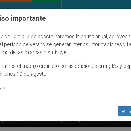
IGLESIA Y MUNDO
DOCUMENTOS
DONATIVOS
iso importante
7 de julio al 7 de agosto haremos la pausa anual, aprovec
el periodo de verano se generan menos informaciones y t
umo de las mismas disminuye.
amos el trabajo ordinario de las ediciones en inglés y es
l lunes 10 de agosto.
as.
En
udíos que afecta a cristianos (y no sólo) en Tierra S