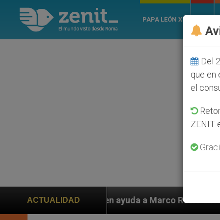
PAPA LEÓN XIV
ROMA
Av
Del 2
que en 
el cons
Retom
ZENIT e
Graci
iden ayuda a Marco Rubio ante persecución de colonos j
ACTUALIDAD