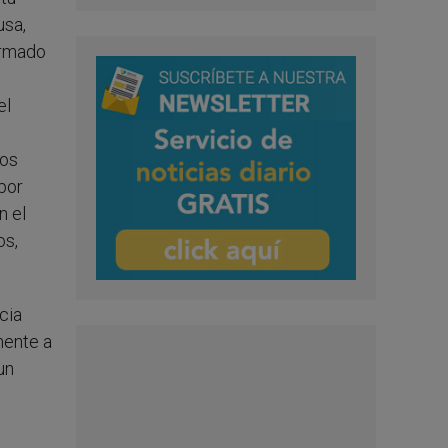
usa,
formado
el
mos
por
n el
os,
cia
mente a
un