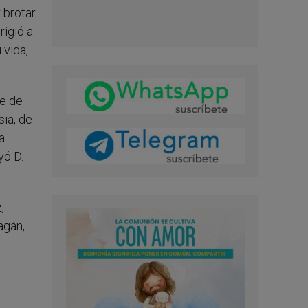
 brotar
rigió a
 vida,
te de
sia, de
a
yó D.
,
agán,