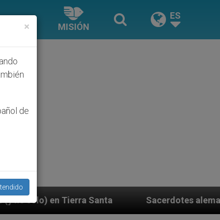
ES
×
MISIÓN
hando
ambién
pañol de
tendido
anta
Sacerdotes alemanes fieles al Papa contes