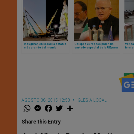
Inauguran en Brasil la estatua
Obispos europeos piden un
Vatic
más grande del mundo
enviado especial de la UE para
forma
dedicada a la Virgen María
la libertad religiosa
semina
crecie
local
AGOSTO 08, 2015 12:53
IGLESIA LOCAL
W
M
F
T
S
h
e
a
w
h
a
s
c
i
a
t
s
e
t
r
Share this Entry
s
e
b
t
e
A
n
o
e