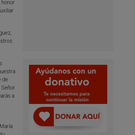
u honor
uxiliar
guez,
ustros
s
nuestra
e de
l Señor
Darás a
 María
itu