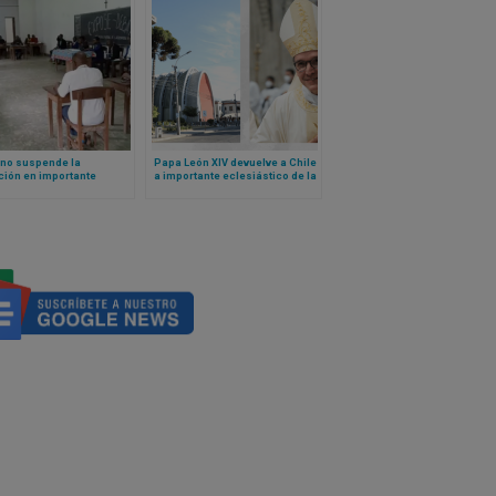
ano suspende la
Papa León XIV devuelve a Chile
ción en importante
a importante eclesiástico de la
rio del Congo ante la
curia traído a Roma por
nte división en la Iglesia
Francisco