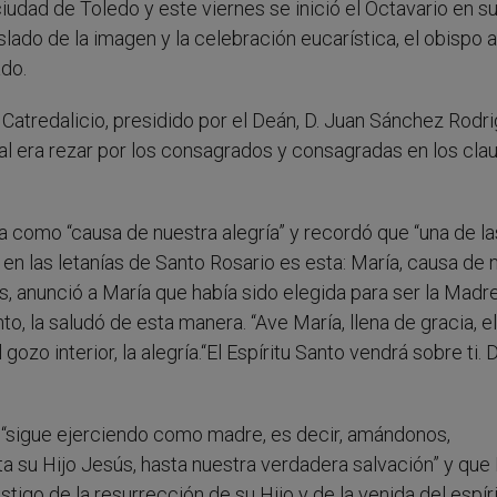
ciudad de Toledo y este viernes se inició el Octavario en s
lado de la imagen y la celebración eucarística, el obispo a
ado.
 Catredalicio, presidido por el Deán, D. Juan Sánchez Rodri
ipal era rezar por los consagrados y consagradas en los cla
ía como “causa de nuestra alegría” y recordó que “una de la
 las letanías de Santo Rosario es esta: María, causa de 
os, anunció a María que había sido elegida para ser la Madr
to, la saludó de esta manera. “Ave María, llena de gracia, e
ozo interior, la alegría.“El Espíritu Santo vendrá sobre ti. 
 “sigue ejerciendo como madre, es decir, amándonos,
 su Hijo Jesús, hasta nuestra verdadera salvación” y que
tigo de la resurrección de su Hijo y de la venida del espír