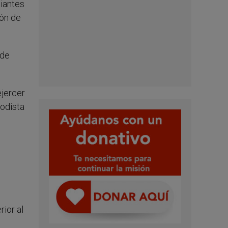
diantes
ión de
 de
ejercer
iodista
rior al