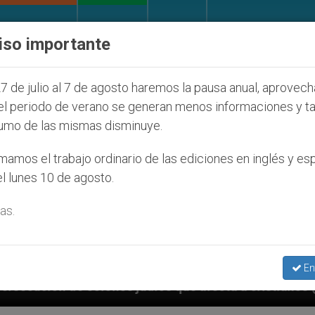
IGLESIA Y MUNDO
DOCUMENTOS
DONATIVOS
iso importante
7 de julio al 7 de agosto haremos la pausa anual, aprovec
el periodo de verano se generan menos informaciones y t
umo de las mismas disminuye.
amos el trabajo ordinario de las ediciones en inglés y es
l lunes 10 de agosto.
as.
En
udíos que afecta a cristianos (y no sólo) en Tierra S