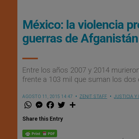
México: la violencia 
guerras de Afganistán 
Entre los años 2007 y 2014 murieron 
frente a 103 mil que suman los dos 
AGOSTO 11, 2015 14:47
ZENIT STAFF
JUSTICIA Y
W
M
F
T
S
h
e
a
w
h
a
s
c
i
a
t
s
e
t
r
Share this Entry
s
e
b
t
e
A
n
o
e
p
g
o
r
p
e
k