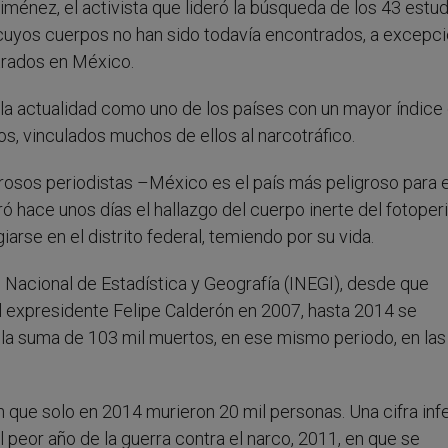
ménez, el activista que lideró la búsqueda de los 43 estu
 cuyos cuerpos no han sido todavía encontrados, a excepc
etrados en México.
a actualidad como uno de los países con un mayor índice
os, vinculados muchos de ellos al narcotráfico.
erosos periodistas –México es el país más peligroso para 
 hace unos días el hallazgo del cuerpo inerte del fotoper
rse en el distrito federal, temiendo por su vida.
to Nacional de Estadística y Geografía (INEGI), desde que
el expresidente Felipe Calderón en 2007, hasta 2014 se
a la suma de 103 mil muertos, en ese mismo periodo, en las
n que solo en 2014 murieron 20 mil personas. Una cifra infe
 peor año de la guerra contra el narco, 2011, en que se