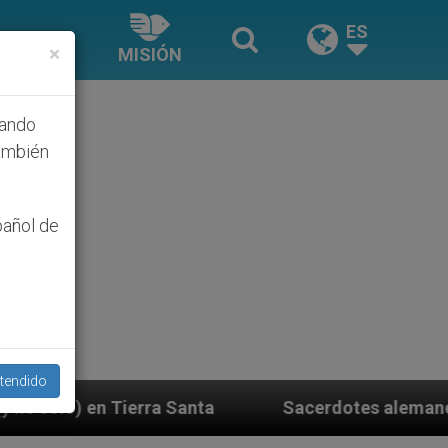
ES
×
MISIÓN
hando
ambién
pañol de
tendido
anta
Sacerdotes alemanes fieles al Papa contest