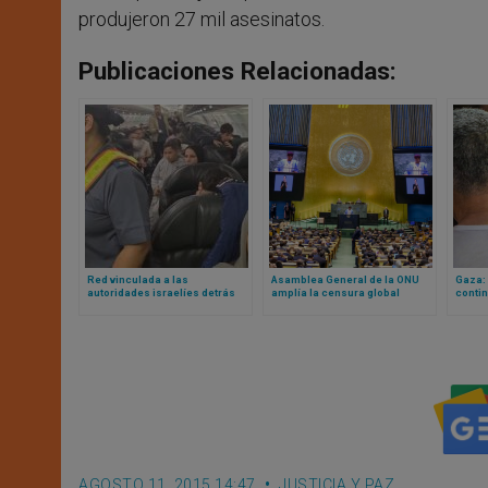
produjeron 27 mil asesinatos.
Publicaciones Relacionadas:
Red vinculada a las
Asamblea General de la ONU
Gaza: 
autoridades israelíes detrás
amplía la censura global
contin
del vuelo chárter de palestinos
colono
a Sudáfrica
ocupa
AGOSTO 11, 2015 14:47
JUSTICIA Y PAZ