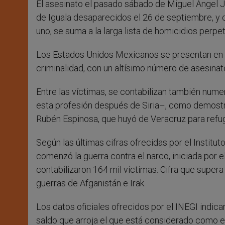
El asesinato el pasado sábado de Miguel Ángel Ji
r
de Iguala desaparecidos el 26 de septiembre, y
uno, se suma a la larga lista de homicidios perp
Los Estados Unidos Mexicanos se presentan en l
criminalidad, con un altísimo número de asesinat
Entre las víctimas, se contabilizan también num
esta profesión después de Siria–, como demostró
Rubén Espinosa, que huyó de Veracruz para refugia
Según las últimas cifras ofrecidas por el Institu
comenzó la guerra contra el narco, iniciada por 
contabilizaron 164 mil víctimas. Cifra que super
guerras de Afganistán e Irak.
Los datos oficiales ofrecidos por el INEGI indica
saldo que arroja el que está considerado como el