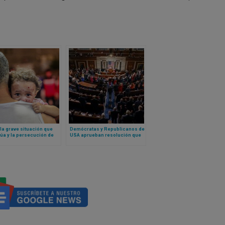
la grave situación que
Demócratas y Republicanos de
úa y la persecución de
USA aprueban resolución que
s en la Palestina
condena los males del
da
socialismo