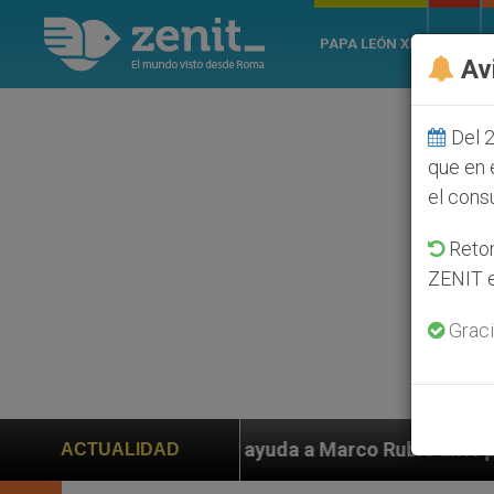
PAPA LEÓN XIV
ROMA
Av
Del 2
que en 
el cons
Retom
ZENIT e
Graci
den ayuda a Marco Rubio ante persecución de colonos j
ACTUALIDAD