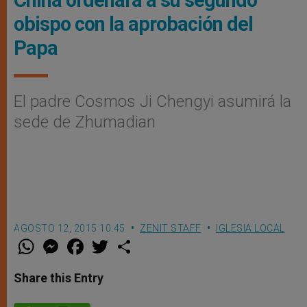
obispo con la aprobación del
Papa
El padre Cosmos Ji Chengyi asumirá la
sede de Zhumadian
AGOSTO 12, 2015 10:45
ZENIT STAFF
IGLESIA LOCAL
W
M
F
T
S
h
e
a
w
h
a
s
c
i
a
t
s
e
t
r
Share this Entry
s
e
b
t
e
A
n
o
e
p
g
o
r