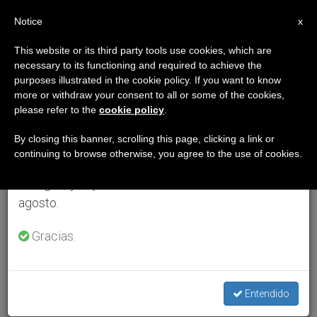
ES
Notice
×
x
Aviso importante
This website or its third party tools use cookies, which are
necessary to its functioning and required to achieve the
Del 27 de julio al 7 de agosto haremos la pausa
purposes illustrated in the cookie policy. If you want to know
anual, aprovechando que en el periodo de verano
more or withdraw your consent to all or some of the cookies,
please refer to the
cookie policy
.
se generan menos informaciones y también el
consumo de las mismas disminuye.
By closing this banner, scrolling this page, clicking a link or
continuing to browse otherwise, you agree to the use of cookies.
Retomamos el trabajo ordinario de las ediciones
en inglés y español de ZENIT el lunes 10 de
agosto.
Gracias.
Entendido