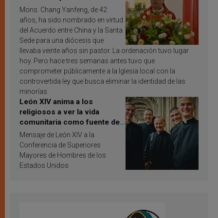
Mons. Chang Yanfeng, de 42
años, ha sido nombrado en virtud
del Acuerdo entre China y la Santa
Sede para una diócesis que
llevaba veinte años sin pastor. La ordenación tuvo lugar
hoy. Pero hace tres semanas antes tuvo que
comprometer públicamente a la Iglesia local con la
controvertida ley que busca eliminar la identidad de las
minorías.
León XIV anima a los
religiosos a ver la vida
comunitaria como fuente de
inspiración y santificación
Mensaje de León XIV a la
Conferencia de Superiores
Mayores de Hombres de los
Estados Unidos