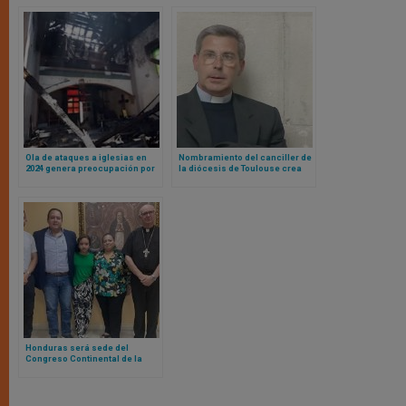
Ola de ataques a iglesias en
Nombramiento del canciller de
2024 genera preocupación por
la diócesis de Toulouse crea
la libertad religiosa en Estados
controversia pública entre
Unidos
obispos franceses
Honduras será sede del
Congreso Continental de la
Misericordia: esto es lo que
sabemos