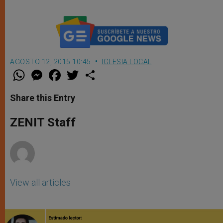
AGOSTO 12, 2015 10:45
IGLESIA LOCAL
W
M
F
T
S
h
e
a
w
h
a
s
c
i
a
t
s
e
t
r
Share this Entry
s
e
b
t
e
A
n
o
e
p
g
o
r
ZENIT Staff
p
e
k
r
View all articles