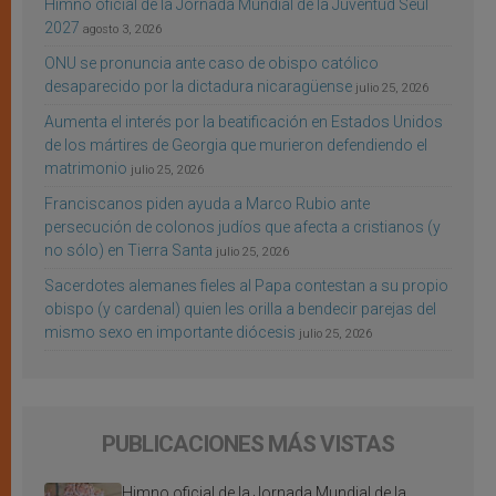
Himno oficial de la Jornada Mundial de la Juventud Seúl
2027
agosto 3, 2026
ONU se pronuncia ante caso de obispo católico
desaparecido por la dictadura nicaragüense
julio 25, 2026
Aumenta el interés por la beatificación en Estados Unidos
de los mártires de Georgia que murieron defendiendo el
matrimonio
julio 25, 2026
Franciscanos piden ayuda a Marco Rubio ante
persecución de colonos judíos que afecta a cristianos (y
no sólo) en Tierra Santa
julio 25, 2026
Sacerdotes alemanes fieles al Papa contestan a su propio
obispo (y cardenal) quien les orilla a bendecir parejas del
mismo sexo en importante diócesis
julio 25, 2026
PUBLICACIONES MÁS VISTAS
Himno oficial de la Jornada Mundial de la