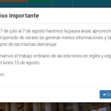
IGLESIA Y MUNDO
DOCUMENTOS
DONATIVOS
iso importante
díos que afecta a cristianos (y no sólo) en Tierra Sa
7 de julio al 7 de agosto haremos la pausa anual, aprovec
el periodo de verano se generan menos informaciones y t
umo de las mismas disminuye.
amos el trabajo ordinario de las ediciones en inglés y es
l lunes 10 de agosto.
as.
En