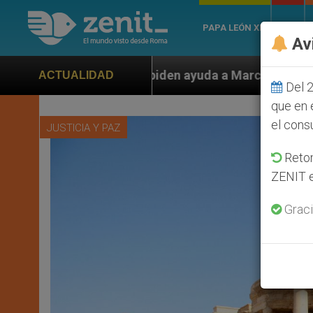
PAPA LEÓN XIV
ROMA
Av
en ayuda a Marco Rubio ante persecución de colonos ju
ACTUALIDAD
Del 2
que en 
el cons
JUSTICIA Y PAZ
Retom
ZENIT e
Graci