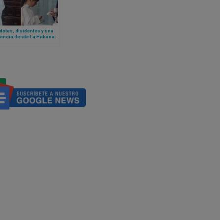
otes, disidentes y una
tencia desde La Habana:
endurece las
cciones a las voces de
encia