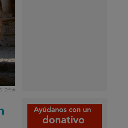
- Zeledi
n