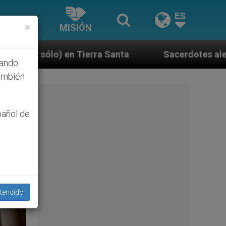
ES
×
MISIÓN
nta
Sacerdotes alemanes fieles al Papa contesta
hando
ambién
pañol de
tendido