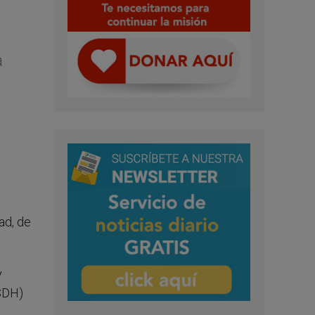
a
ad, de
y
OSDH)