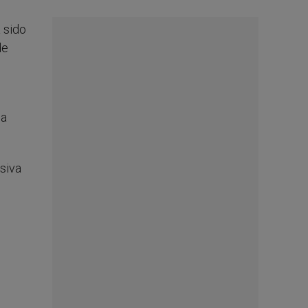
 sido
de
la
siva