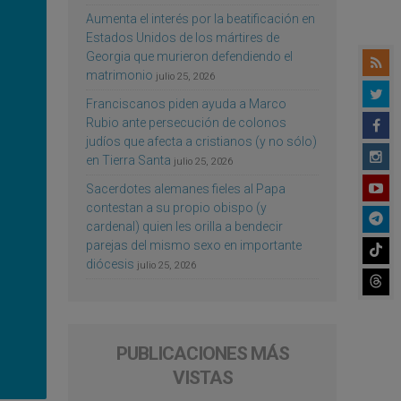
Aumenta el interés por la beatificación en
Estados Unidos de los mártires de
Georgia que murieron defendiendo el
matrimonio
julio 25, 2026
Franciscanos piden ayuda a Marco
Rubio ante persecución de colonos
judíos que afecta a cristianos (y no sólo)
en Tierra Santa
julio 25, 2026
Sacerdotes alemanes fieles al Papa
contestan a su propio obispo (y
cardenal) quien les orilla a bendecir
parejas del mismo sexo en importante
diócesis
julio 25, 2026
PUBLICACIONES MÁS
VISTAS