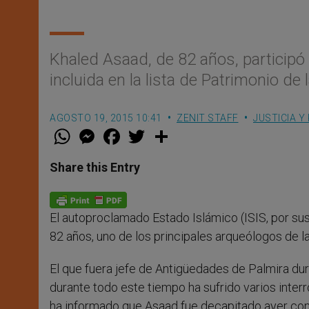
Khaled Asaad, de 82 años, participó 
incluida en la lista de Patrimonio 
AGOSTO 19, 2015 10:41
ZENIT STAFF
JUSTICIA Y
W
M
F
T
S
h
e
a
w
h
a
s
c
i
a
t
s
e
t
r
Share this Entry
s
e
b
t
e
A
n
o
e
p
g
o
r
p
e
k
El autoproclamado Estado Islámico (ISIS, por sus
r
82 años, uno de los principales arqueólogos de la 
El que fuera jefe de Antigüedades de Palmira du
durante todo este tiempo ha sufrido varios inte
ha informado que Asaad fue decapitado ayer con u