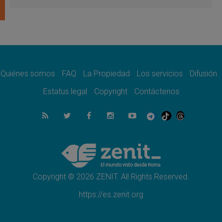
del Buen Consejo de Genazzano
07.08.2026
Filipinas: el Vicariato Apostólico de Calapán
se convierte en diócesis
07.08.2026
Honduras: Los desplazados invisibles de una
crisis olvidada
Quiénes somos
FAQ
La Propiedad
Los servicios
Difusión
07.08.2026
Bokalic: "En Argentina el Papa León señalará
Estatus legal
Copyright
Contáctenos
el compromiso del cristiano"
07.08.2026
La matanza de niños en Gaza no cesa: 300
muertos en 300 días
07.08.2026
Tagle: La guerra desfigura el mundo, solo la
revelación de Dios lo transfigura
Copyright © 2026 ZENIT. All Rights Reserved.
https://es.zenit.org