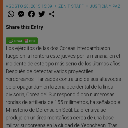
AGOSTO 20, 2015 15:09
ZENIT STAFF
JUSTICIA Y PAZ
W
M
F
T
S
h
e
a
w
h
a
s
c
i
a
t
s
e
t
r
Share this Entry
s
e
b
t
e
A
n
o
e
p
g
o
r
p
e
k
r
Los ejércitos de las dos Coreas intercambiaron
fuego en la frontera este jueves por la mañana, en el
incidente de este tipo más serio de los últimos años.
Después de detectar varios proyectiles
norcoreanos –lanzados contra uno de sus altavoces
de propaganda– en la zona occidental de la línea
divisoria, Corea del Sur respondió con numerosas
rondas de artillería de 155 milímetros, ha señalado el
Ministerio de Defensa en Seúl. La ofensiva se
produjo en un área montañosa cerca de una base
militar surcoreana en la ciudad de Yeoncheon. Tras