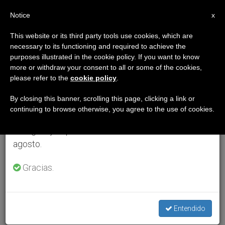
ES
Notice
×
x
Aviso importante
This website or its third party tools use cookies, which are
necessary to its functioning and required to achieve the
Del 27 de julio al 7 de agosto haremos la pausa
purposes illustrated in the cookie policy. If you want to know
anual, aprovechando que en el periodo de verano
more or withdraw your consent to all or some of the cookies,
please refer to the
cookie policy
.
se generan menos informaciones y también el
consumo de las mismas disminuye.
By closing this banner, scrolling this page, clicking a link or
continuing to browse otherwise, you agree to the use of cookies.
Retomamos el trabajo ordinario de las ediciones
en inglés y español de ZENIT el lunes 10 de
agosto.
Gracias.
Entendido