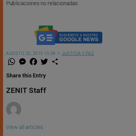
Publicaciones no relacionadas.
AGOSTO 20, 2015 15:09
JUSTICIA Y PAZ
W
M
F
T
S
h
e
a
w
h
a
s
c
i
a
t
s
e
t
r
Share this Entry
s
e
b
t
e
A
n
o
e
p
g
o
r
ZENIT Staff
p
e
k
r
View all articles