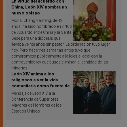
En virtud del acuerdo con
China, León XIV nombra un
nuevo obispo
Mons. Chang Yanfeng, de 42
años, ha sido nombrado en virtud
del Acuerdo entre China y la Santa
Sede para una diócesis que
llevaba veinte años sin pastor. La ordenación tuvo lugar
hoy. Pero hace tres semanas antes tuvo que
comprometer públicamente a la Iglesia local con la
controvertida ley que busca eliminar la identidad de las
minorías.
León XIV anima a los
religiosos a ver la vida
comunitaria como fuente de
inspiración y santificación
Mensaje de León XIV a la
Conferencia de Superiores
Mayores de Hombres de los
Estados Unidos