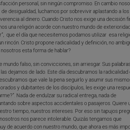
sfacción personal, sin ningún compromiso. En cambio noso
de desigualdad, luchamos por sobrevivir aplastando a los
rencia al dinero. Cuando Cristo nos exige una decisión f
os una religión acorde con nuestro mundo de exteriorida
ar”, que el día que necesitemos podamos utilizar esa religi
n rincón. Cristo propone radicalidad y definición, no ambi
nosotros esta forma de hablar?
undo falso, sin convicciones, sin arriesgar. Sus palabras
 las dejamos de lado. Este día descubramos la radicalidad 
escubramos que vale la pena seguirlo y asumir sus mismo
orados y dubitantes de los discípulos, les exige una respu
arme?”. Nada de endulzar su radical entrega, nada de
ntando sobre aspectos accidentales o pasajeros. Quiere 
estro tiempo, nuestros intereses. Por eso sin tapujos preg
a nosotros nos parece intolerable. Quizás tengamos que
uy de acuerdo con nuestro mundo, que ahora es más impo