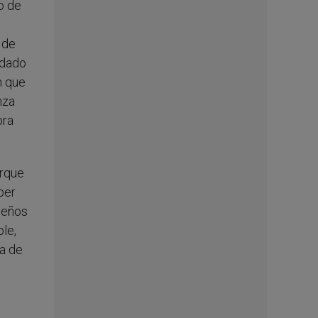
o de
 de
edado
n que
nza
ora
orque
ber
ueños
le,
ia de