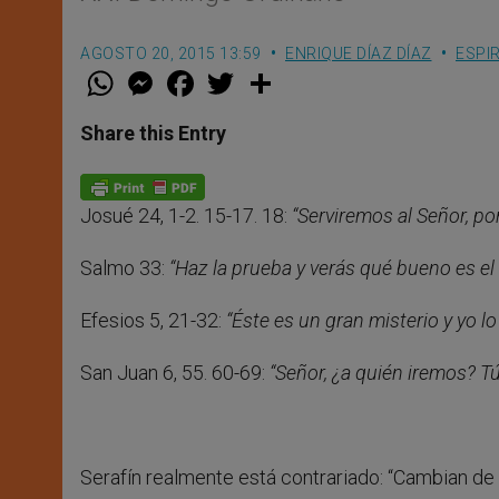
AGOSTO 20, 2015 13:59
ENRIQUE DÍAZ DÍAZ
ESPI
W
M
F
T
S
h
e
a
w
h
a
s
c
i
a
t
s
e
t
r
Share this Entry
s
e
b
t
e
A
n
o
e
p
g
o
r
p
e
k
Josué 24, 1-2. 15-17. 18:
“Serviremos al Señor, po
r
Salmo 33:
“Haz la prueba y verás qué bueno es el
Efesios 5, 21-32:
“Éste es un gran misterio y yo lo r
San Juan 6, 55. 60-69:
“Señor, ¿a quién iremos? Tú
Serafín realmente está contrariado: “Cambian de