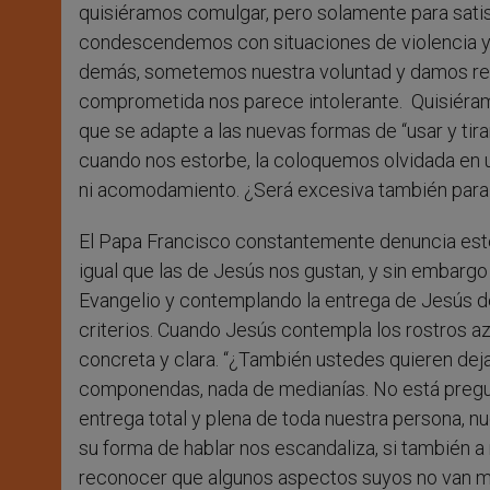
quisiéramos comulgar, pero solamente para sati
condescendemos con situaciones de violencia y 
demás, sometemos nuestra voluntad y damos reve
comprometida nos parece intolerante. Quisiéram
que se adapte a las nuevas formas de “usar y tir
cuando nos estorbe, la coloquemos olvidada en u
ni acomodamiento. ¿Será excesiva también para 
El Papa Francisco constantemente denuncia este m
igual que las de Jesús nos gustan, y sin embargo
Evangelio y contemplando la entrega de Jesús d
criterios. Cuando Jesús contempla los rostros az
concreta y clara. “¿También ustedes quieren dej
componendas, nada de medianías. No está pregu
entrega total y plena de toda nuestra persona, nu
su forma de hablar nos escandaliza, si también 
reconocer que algunos aspectos suyos no van m