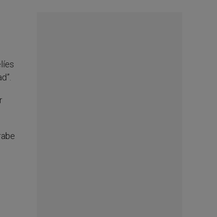
líes
ad”.
r
árabe