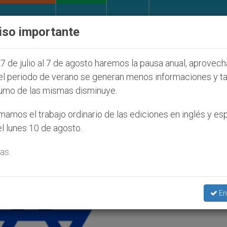
IGLESIA Y MUNDO
DOCUMENTOS
DONATIVOS
iso importante
ue afecta a cristianos (y no sólo) en Tierra Santa
7 de julio al 7 de agosto haremos la pausa anual, aprovec
el periodo de verano se generan menos informaciones y t
umo de las mismas disminuye.
amos el trabajo ordinario de las ediciones en inglés y es
l lunes 10 de agosto.
as.
En