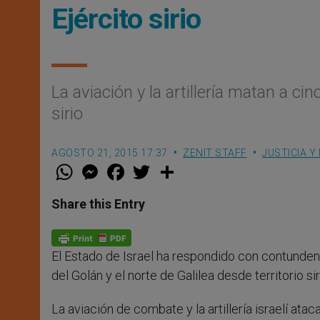
Ejército sirio
La aviación y la artillería matan a 
sirio
AGOSTO 21, 2015 17:37
ZENIT STAFF
JUSTICIA Y
W
M
F
T
S
h
e
a
w
h
a
s
c
i
a
t
s
e
t
r
Share this Entry
s
e
b
t
e
A
n
o
e
p
g
o
r
p
e
k
El Estado de Israel ha respondido con contundenc
r
del Golán y el norte de Galilea desde territorio s
La aviación de combate y la artillería israelí at