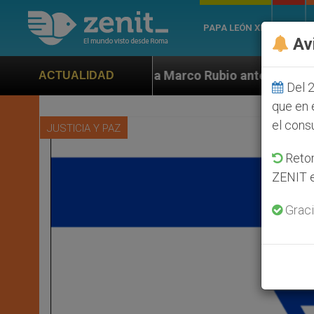
PAPA LEÓN XIV
ROMA
Av
da a Marco Rubio ante persecución de colonos judíos q
ACTUALIDAD
Del 2
que en 
el cons
JUSTICIA Y PAZ
Retom
ZENIT e
Graci