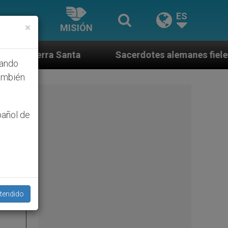
ES
×
MISIÓN
Sacerdotes alemanes fieles al Papa contestan a su
hando
ambién
pañol de
tendido