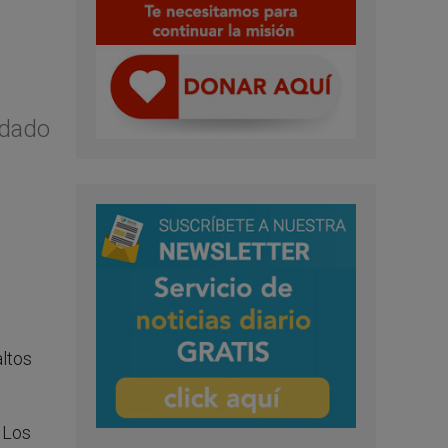
ldado
altos
. Los