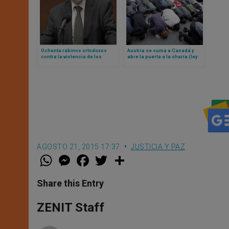
Ochenta rabinos ortodoxos
Austria se suma a Canadá y
contra la violencia de los
abre la puerta a la sharía (ley
colonos y la crisis humanitaria
islámica) en el país
en Gaza
AGOSTO 21, 2015 17:37
JUSTICIA Y PAZ
W
M
F
T
S
h
e
a
w
h
a
s
c
i
a
t
s
e
t
r
Share this Entry
s
e
b
t
e
A
n
o
e
p
g
o
r
ZENIT Staff
p
e
k
r