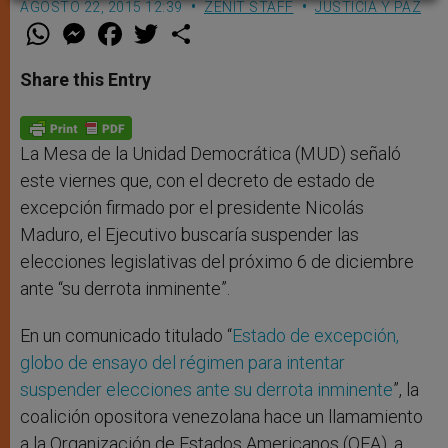
AGOSTO 22, 2015 12:39
ZENIT STAFF
JUSTICIA Y PAZ
W
M
F
T
S
h
e
a
w
h
a
s
c
i
a
t
s
e
t
r
Share this Entry
s
e
b
t
e
A
n
o
e
p
g
o
r
p
e
k
r
La Mesa de la Unidad Democrática (MUD) señaló
este viernes que, con el decreto de estado de
excepción firmado por el presidente Nicolás
Maduro, el Ejecutivo buscaría suspender las
elecciones legislativas del próximo 6 de diciembre
ante “su derrota inminente”.
En un comunicado titulado “
Estado de excepción,
globo de ensayo del régimen para intentar
suspender elecciones ante su derrota inminente
”, la
coalición opositora venezolana hace un llamamiento
a la Organización de Estados Americanos (OEA), a