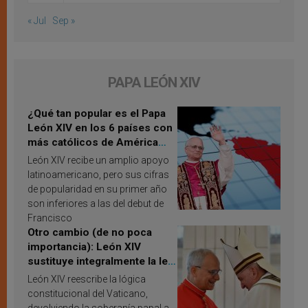
« Jul
Sep »
PAPA LEÓN XIV
¿Qué tan popular es el Papa
León XIV en los 6 países con
más católicos de América
Latina en 2026? Publican
León XIV recibe un amplio apoyo
resultados de investigación
latinoamericano, pero sus cifras
de popularidad en su primer año
son inferiores a las del debut de
Francisco
Otro cambio (de no poca
importancia): León XIV
sustituye integralmente la ley
vaticana de Papa Francisco
León XIV reescribe la lógica
constitucional del Vaticano,