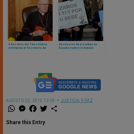
A dos años del 7 de octubre:
Absolución de pro vidas en
entrevista al Secretario de
España reabre el debate
Estado Vaticano sobre el
europeo sobre vigilias provida
terrorismo de Hamas y la
y libertades públicas
masacre en Gaza
AGOSTO 22, 2015 12:39
JUSTICIA Y PAZ
W
M
F
T
S
h
e
a
w
h
a
s
c
i
a
t
s
e
t
r
Share this Entry
s
e
b
t
e
A
n
o
e