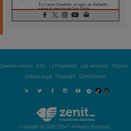
En Castel Gandolfo, el tapiz de Raffaello
sobre el sermón de San Pablo
08.08.2026
En Colombia, «la paz no se compra con una
firma»
08.08.2026
En Venezuela celebraron los 416 años del
Santo Cristo de La Grita
08.08.2026
El Papa: en Santa Ágata contemplamos la
victoria del amor sobre la muerte
Quiénes somos
FAQ
La Propiedad
Los servicios
Difusión
08.08.2026
León XIV visitará el Santuario de la Madre
Estatus legal
Copyright
Contáctenos
del Buen Consejo de Genazzano
07.08.2026
Filipinas: el Vicariato Apostólico de Calapán
se convierte en diócesis
07.08.2026
Honduras: Los desplazados invisibles de una
crisis olvidada
Copyright © 2026 ZENIT. All Rights Reserved.