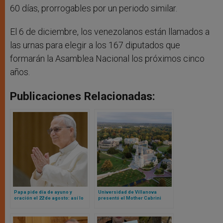
60 días, prorrogables por un periodo similar.
El 6 de diciembre, los venezolanos están llamados a
las urnas para elegir a los 167 diputados que
formarán la Asamblea Nacional los próximos cinco
años.
Publicaciones Relacionadas:
Papa pide día de ayuno y
Universidad de Villanova
oración el 22 de agosto: así lo
presentó el Mother Cabrini
dijo y esta es la razón
Institute para promover la
cooperación global en torno a
los refugiados y los migrantes