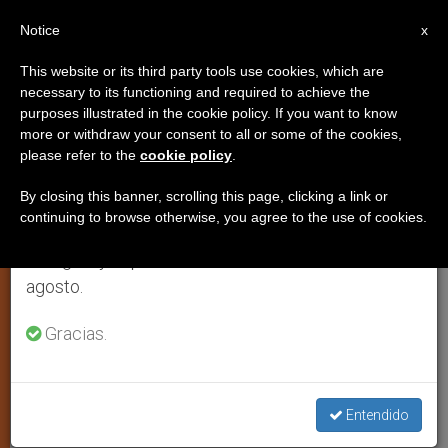
ES
Notice
×
x
Aviso importante
This website or its third party tools use cookies, which are
necessary to its functioning and required to achieve the
Del 27 de julio al 7 de agosto haremos la pausa
purposes illustrated in the cookie policy. If you want to know
Venezuela: la oposición denuncia
anual, aprovechando que en el periodo de verano
more or withdraw your consent to all or some of the cookies,
please refer to the
cookie policy
.
se generan menos informaciones y también el
que el Ejecutivo intenta
consumo de las mismas disminuye.
suspender las elecciones
By closing this banner, scrolling this page, clicking a link or
continuing to browse otherwise, you agree to the use of cookies.
Retomamos el trabajo ordinario de las ediciones
en inglés y español de ZENIT el lunes 10 de
La Mesa de la Unidad Democrática
agosto.
califica de “insólito por
Gracias.
desproporcionado” el decreto de
estado de excepción firmado por el
presidente Nicolás Maduro
Entendido